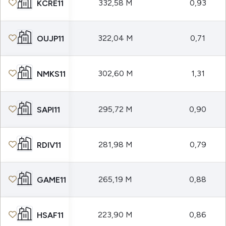
332,58 M
0,93
KCRE11
322,04 M
0,71
OUJP11
302,60 M
1,31
NMKS11
295,72 M
0,90
SAPI11
281,98 M
0,79
RDIV11
265,19 M
0,88
GAME11
223,90 M
0,86
HSAF11