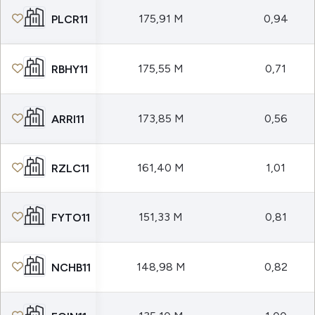
175,91 M
0,94
PLCR11
175,55 M
0,71
RBHY11
173,85 M
0,56
ARRI11
161,40 M
1,01
RZLC11
151,33 M
0,81
FYTO11
148,98 M
0,82
NCHB11