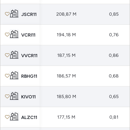
208,87 M
0,85
JSCR11
194,18 M
0,76
VCRI11
187,15 M
0,86
VVCR11
186,57 M
0,68
RBHG11
185,80 M
0,65
KIVO11
177,15 M
0,81
ALZC11