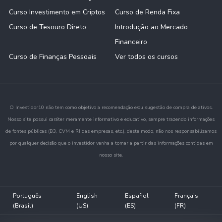
Curso Investimento em Criptos
Curso de Renda Fixa
Curso de Tesouro Direto
Introdução ao Mercado
Financeiro
Curso de Finanças Pessoais
Ver todos os cursos
O Investidor10 não tem como objetivo a recomendação e/ou sugestão de compra de ativos.
Nosso site possui caráter meramente informativo e educativo, sempre trazendo informações
de fontes públicas (B3, CVM e RI das empresas, etc.), deste modo, não nos responsabilizamos
por qualquer decisão que o investidor venha a tomar a partir das informações contidas em
nosso site.
Português
English
Español
Français
(Brasil)
(US)
(ES)
(FR)