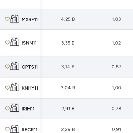
4,25 B
1,03
MXRF11
ISNN11
3,35 B
1,02
3,14 B
0,87
CPTS11
3,04 B
1,00
KNHY11
2,91 B
0,78
IRIM11
2,29 B
0,91
RECR11