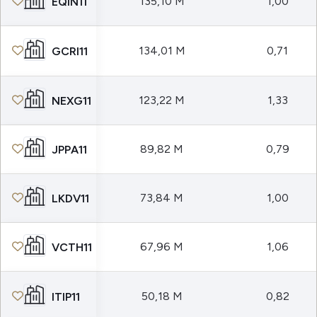
135,10 M
1,00
EQIN11
134,01 M
0,71
GCRI11
123,22 M
1,33
NEXG11
89,82 M
0,79
JPPA11
73,84 M
1,00
LKDV11
67,96 M
1,06
VCTH11
50,18 M
0,82
ITIP11