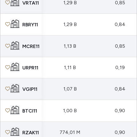
1,29 B
0,85
VRTA11
1,29 B
0,84
RBRY11
1,13 B
0,85
MCRE11
1,11 B
0,19
URPR11
1,07 B
0,84
VGIP11
1,00 B
0,90
BTCI11
774,01 M
0,90
RZAK11