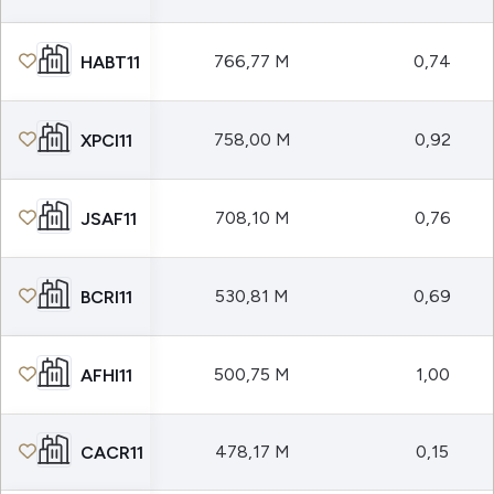
766,77 M
0,74
HABT11
758,00 M
0,92
XPCI11
708,10 M
0,76
JSAF11
530,81 M
0,69
BCRI11
500,75 M
1,00
AFHI11
478,17 M
0,15
CACR11