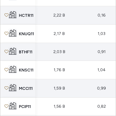
2,22 B
0,16
HCTR11
2,17 B
1,03
KNUQ11
2,03 B
0,91
BTHF11
1,76 B
1,04
KNSC11
1,59 B
0,99
MCCI11
1,56 B
0,82
PCIP11