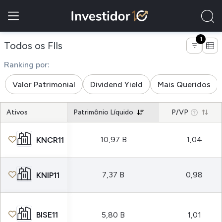
1
de empresas do tipo fundo de papel
Todos os FIIs
Ranking por:
Valor Patrimonial
Dividend Yield
Mais Queridos
Ativos
Patrimônio Líquido
P/VP
10,97 B
1,04
KNCR11
7,37 B
0,98
KNIP11
BISE11
5,80 B
1,01