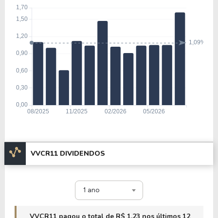
VVCR11 DIVIDENDOS
1 ano
VVCR11 pagou o total de R$ 1,23 nos últimos 12