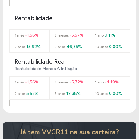
Rentabilidade
-1,56%
-5,57%
0,11%
1 mês
3 meses
1 ano
15,92%
46,35%
0,00%
2 anos
5 anos
10 anos
Rentabilidade Real
Rentabilidade Menos A Inflação.
-1,56%
-5,72%
-4,19%
1 mês
3 meses
1 ano
5,53%
12,38%
0,00%
2 anos
5 anos
10 anos
Já tem VVCR11 na sua carteira?