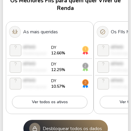
Os Melhores FIIs para quem quer Viver de
Renda
As mais queridas
Os FIIs M
ATIVO
ATIVO
DY
12.66%
Desbloquear
Desbloque
ATIVO
ATIVO
DY
12.25%
Desbloquear
Desbloque
ATIVO
ATIVO
DY
10.57%
Desbloquear
Desbloque
Ver todos os ativos
Ver to
Desbloquear todos os dados