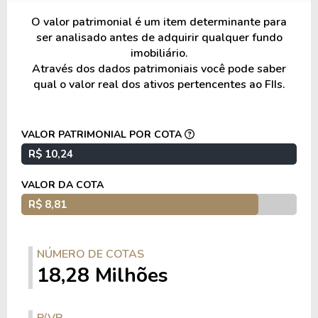
Diversificação e exposição
O valor patrimonial é um item determinante para
ser analisado antes de adquirir qualquer fundo
Os indexadores presentes na carteira incluem
imobiliário.
IPCA
, conforme a estrutura de remuneração
Através dos dados patrimoniais você pode saber
qual o valor real dos ativos pertencentes ao FIIs.
das operações investidas e a composição da
carteira apresentada no relatório.
VALOR PATRIMONIAL POR COTA
A carteira apresenta diversificação entre
R$ 10,24
diferentes operações de crédito imobiliário,
emissores e estruturas de garantia, com múltiplas
VALOR DA COTA
posições distribuídas entre ativos de diferentes
R$ 8,81
perfis de risco e vencimento.
Os ativos estão distribuídos em diferentes regiões
NÚMERO DE COTAS
do país, com exposição a estados vinculados aos
18,28 Milhões
empreendimentos e garantias das operações
investidas.