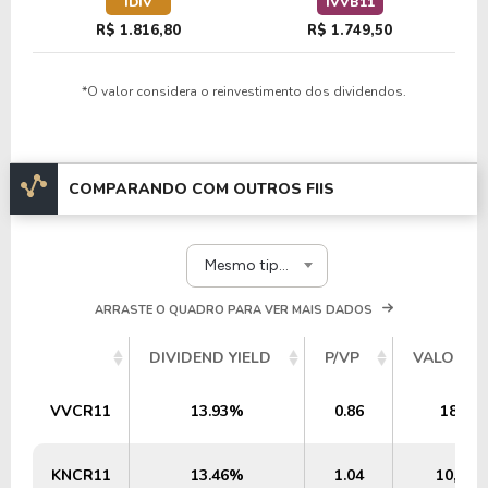
IDIV
IVVB11
R$ 1.816,80
R$ 1.749,50
*O valor considera o reinvestimento dos dividendos.
COMPARANDO COM OUTROS FIIS
Mesmo tipo e segmento
ARRASTE O QUADRO PARA VER MAIS DADOS
DIVIDEND YIELD
P/VP
VALOR P
VVCR11
13.93%
0.86
187,1
KNCR11
13.46%
1.04
10,97 