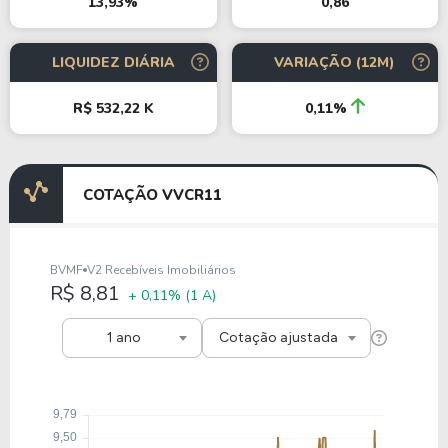
0,86
13,93%
LIQUIDEZ DIÁRIA
VARIAÇÃO (12M)
R$ 532,22 K
0,11%
COTAÇÃO VVCR11
BVMF
V2 Recebíveis Imobiliários
R$ 8,81
+ 0,11%
(1 A)
1 ano
Cotação ajustada