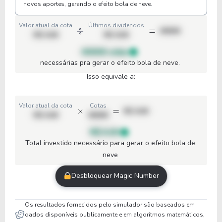
novos aportes, gerando o efeito bola de neve.
Valor atual da cota
Últimos dividendos
00000
R$ 0,00
R$ 0,00
00000 cotas
necessárias pra gerar o efeito bola de neve.
Isso equivale a:
Valor atual da cota
Cotas
R$ 0,00
R$ 0,00
00000
R$ 0,00
Total investido necessário para gerar o efeito bola de
neve
Desbloquear Magic Number
Os resultados fornecidos pelo simulador são baseados em
dados disponíveis publicamente e em algoritmos matemáticos,