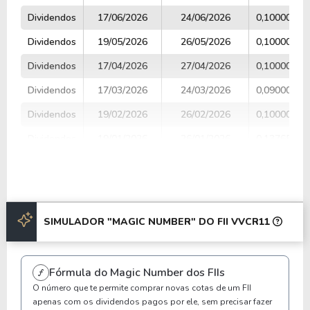
Dividendos
17/06/2026
24/06/2026
0,10000000
Dividendos
19/05/2026
26/05/2026
0,10000000
Dividendos
17/04/2026
27/04/2026
0,10000000
Dividendos
17/03/2026
24/03/2026
0,09000000
Dividendos
19/02/2026
26/02/2026
0,10000000
Dividendos
19/01/2026
26/01/2026
0,13765000
Dividendos
16/12/2025
23/12/2025
0,10000000
Dividendos
18/11/2025
26/11/2025
0,10000000
Dividendos
16/10/2025
23/10/2025
0,06000000
SIMULADOR "MAGIC NUMBER" DO FII VVCR11
Anterior
Próxima
Fórmula do Magic Number dos FIIs
O número que te permite comprar novas cotas de um FII
apenas com os dividendos pagos por ele, sem precisar fazer