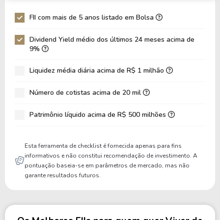
UBSR11
0%
1.19
941,8
FII com mais de 5 anos listado em Bolsa
BCRI11
16.27%
0.7
530,8
Dividend Yield médio dos últimos 24 meses acima de
9%
PORD11
14.31%
0.87
355,1
Liquidez média diária acima de R$ 1 milhão
Número de cotistas acima de 20 mil
Patrimônio líquido acima de R$ 500 milhões
Esta ferramenta de checklist é fornecida apenas para fins
informativos e não constitui recomendação de investimento. A
pontuação baseia-se em parâmetros de mercado, mas não
garante resultados futuros.