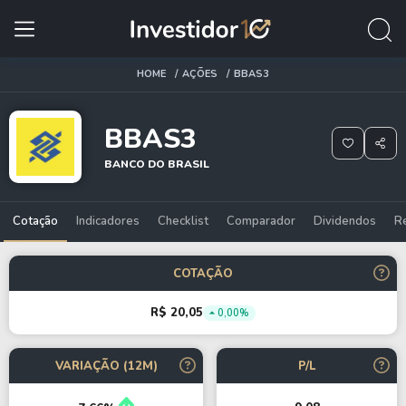
HOME
AÇÕES
BBAS3
BBAS3
BANCO DO BRASIL
Cotação
Indicadores
Checklist
Comparador
Dividendos
R
COTAÇÃO
R$ 20,05
0,00%
VARIAÇÃO (12M)
P/L