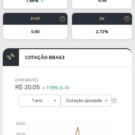
9,08
7,66%
P/VP
DY
0,60
2,72%
COTAÇÃO BBAS3
BVMF
BBAS3
R$ 20,05
+ 7,55%
(1 A)
1 ano
Cotação ajustada