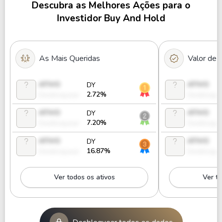
Descubra as Melhores Ações para o
Investidor Buy And Hold
As Mais Queridas
Valor de
ATIVO
ATIVO
DY
2.72%
Desbloquear
Desbloque
ATIVO
ATIVO
DY
7.20%
Desbloquear
Desbloque
ATIVO
ATIVO
DY
16.87%
Desbloquear
Desbloque
Ver todos os ativos
Ver to