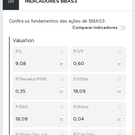
INDICADORES
BBAS3
Confira os fundamentos das ações de BBAS3.
Comparar indicadores
Valuation
P/L
P/VP
9,08
0,60
P/Receita (PSR)
EV/Ebit
0,35
18,09
P/Ebit
P/Ativo
18,09
0,04
P/Ativo Circ. Liq.
P/Cap.Giro