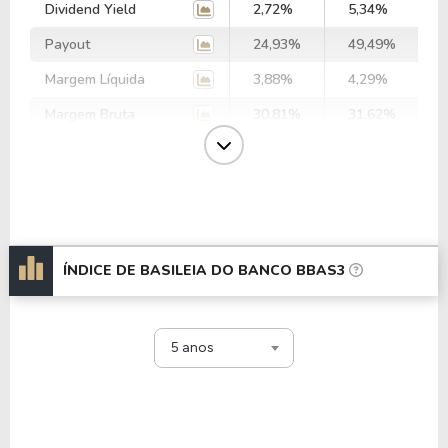
Dividend Yield
2,72%
5,34%
Payout
24,93%
49,49%
Margem Líquida
3,88%
4,29%
Margem Bruta
30,81%
31,62%
Margem Ebit
1,95%
1,76%
Margem Ebtida
-
0,00%
EV/Ebitda
-
-
EV/Ebit
18,09
22,38
ÍNDICE DE BASILEIA DO BANCO BBAS3
P/Ebitda
-
-
P/Ebit
18,09
22,38
5 anos
P/Ativo
0,04
0,05
P/Cap.Giro
2,52
2,45
P/Ativo Circ. Liq.
-0,43
-0,49