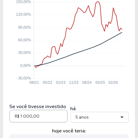
ABCB4
4,19
0,49
11,77%
17,82
BAZA3
5,69
0,68
11,89%
8,60
BMGB4
9,36
1,24
13,26%
8,88
BEES3
Se você tivesse investido
há
5 anos
hoje você teria: