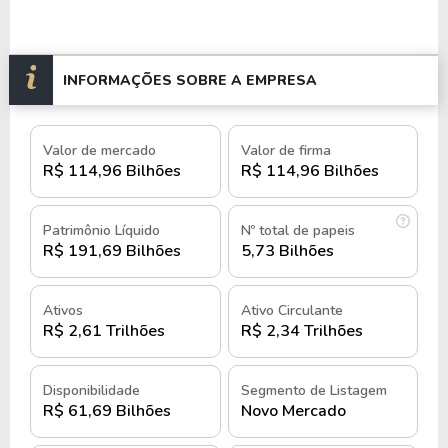
História e quando foi criado o Banco
do Brasil
INFORMAÇÕES SOBRE A EMPRESA
Com uma história que remonta a mais de 200 anos,
Valor de mercado
Valor de firma
o Banco do Brasil foi fundado em 1808, no Rio de
R$ 114,96 Bilhões
R$ 114,96 Bilhões
Janeiro por Dom João VI, como parte de um
esforço para modernizar e fortalecer a economia
brasileira.
Patrimônio Líquido
Nº total de papeis
R$ 191,69 Bilhões
5,73 Bilhões
Na época ainda era uma colônia de Portugal, então
a criação do banco foi motivada pela necessidade de
Ativos
Ativo Circulante
organizar o sistema financeiro, fomentar o crédito e
R$ 2,61 Trilhões
R$ 2,34 Trilhões
facilitar o comércio.
Disponibilidade
Segmento de Listagem
Nos seus primeiros anos de operação, o Banco do
R$ 61,69 Bilhões
Novo Mercado
Brasil enfrentou desafios relacionados à