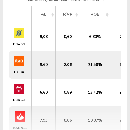
ARRASTE O QUADRO PARA VER MAIS DADOS
P/L
P/VP
ROE
DY
9,08
0,60
6,60%
2,72
BBAS3
9,60
2,06
21,50%
8,66
ITUB4
6,60
0,89
13,42%
9,33
BBDC3
7,93
0,86
10,87%
7,88
SANB11