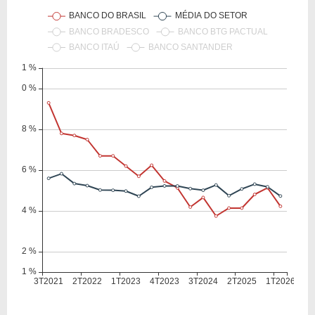
VPA
33,45
33,02
LPA
2,21
2,39
Giro Ativos
0,12
0,13
ROE
6,60%
7,24%
ROIC
1,54%
0,21%
ROA
0,60%
0,68%
Patrimônio / Ativos
0,07
0,08
Passivos / Ativos
0,92
0,92
Liquidez Corrente
1,02
1,02
CAGR Receitas 5 anos
21,28%
21,28%
CAGR Lucros 5 anos
4,77%
4,77%