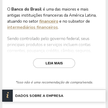
O
Banco do Brasil
é uma das maiores e mais
antigas instituições financeiras da América Latina,
atuando no setor
financeiro
e no subsetor de
intermediários financeiros
.
Sendo controlado pelo governo federal, seus
principais produtos e serviços incluem contas
correntes, poupança, crédito, câmbio, seguros,
investimentos, previdência, incentivo ao Agro e
gestão de ativos.
LEIA MAIS
Além disso, o banco possui operações nacionais e
internacionais, em países como Alemanha,
*Isso não é uma recomendação de compra/venda.
Portugal, Reino Unido, Estados Unidos, Argentina,
Japão, China e outros.
DADOS SOBRE A EMPRESA
Além do foco em inovação em soluções financeiras