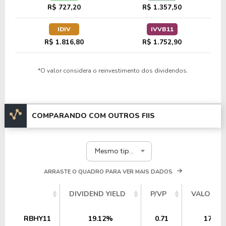
R$ 727,20
R$ 1.357,50
IDIV
IVVB11
R$ 1.816,80
R$ 1.752,90
*O valor considera o reinvestimento dos dividendos.
COMPARANDO COM OUTROS FIIS
Mesmo tipo e segmento
ARRASTE O QUADRO PARA VER MAIS DADOS
DIVIDEND YIELD
P/VP
VALOR P
RBHY11
19.12%
0.71
175,5