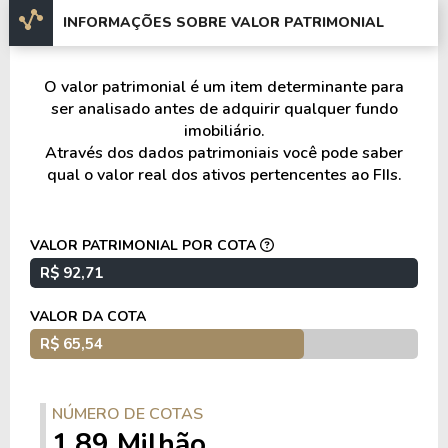
Arena MRV – MG
INFORMAÇÕES SOBRE VALOR PATRIMONIAL
Spot Diadema - Totus – SP
O valor patrimonial é um item determinante para
Celeste Energia – MT
ser analisado antes de adquirir qualquer fundo
imobiliário.
BRK Laboratório II – GO
Através dos dados patrimoniais você pode saber
qual o valor real dos ativos pertencentes ao FIIs.
Isdralit – RS
Grupo Rei – GO
VALOR PATRIMONIAL POR COTA
Nest - Vila Ipojuca – SP
R$ 92,71
VALOR DA COTA
Ellleven Energy - Série Sênior – GO
R$ 65,54
Diversificação e exposição
NÚMERO DE COTAS
O fundo possui exposição majoritária a CRIs, além
1,89 Milhão
de participação em cotas de fundos imobiliários e