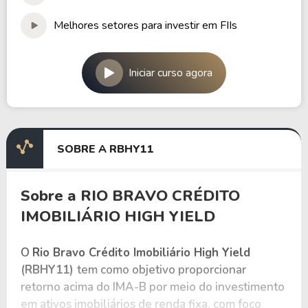
Melhores setores para investir em FIIs
Iniciar curso agora
SOBRE A RBHY11
Sobre a RIO BRAVO CRÉDITO
IMOBILIÁRIO HIGH YIELD
O
Rio Bravo Crédito Imobiliário High Yield
(RBHY11)
tem como objetivo proporcionar
retorno acima do IMA-B por meio do investimento
em ativos imobiliários de renda fixa, com foco