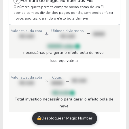
Fórmula do Magic Number dos FIIs
O número que te permite comprar novas cotas de um FII
apenas com os dividendos pagos por ele, sem precisar fazer
novos aportes, gerando o efeito bola de neve.
Valor atual da cota
Últimos dividendos
00000
R$ 0,00
R$ 0,00
00000 cotas
necessárias pra gerar o efeito bola de neve.
Isso equivale a:
Valor atual da cota
Cotas
R$ 0,00
R$ 0,00
00000
R$ 0,00
Total investido necessário para gerar o efeito bola de
neve
Desbloquear Magic Number