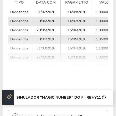
TIPO
DATA COM
PAGAMENTO
VALOR
TIPO
DATA COM
PAGAMENTO
VALOR
Dividendos
31/07/2026
14/08/2026
1,00000000
Dividendos
30/06/2026
14/07/2026
1,00000000
Dividendos
29/05/2026
15/06/2026
1,00000000
Dividendos
30/04/2026
15/05/2026
1,05000000
Dividendos
31/03/2026
15/04/2026
1,10000000
Dividendos
27/02/2026
13/03/2026
1,08000000
Dividendos
30/01/2026
13/02/2026
1,05000000
Dividendos
30/12/2025
14/01/2026
1,05000000
Dividendos
28/11/2025
12/12/2025
1,05000000
Dividendos
31/10/2025
14/11/2025
1,05000000
SIMULADOR "MAGIC NUMBER" DO FII RBHY11
Anterior
Próxima