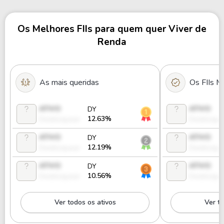
Os Melhores FIIs para quem quer Viver de
Renda
As mais queridas
Os FIIs M
ATIVO
ATIVO
DY
12.63%
Desbloquear
Desbloque
ATIVO
ATIVO
DY
12.19%
Desbloquear
Desbloque
ATIVO
ATIVO
DY
10.56%
Desbloquear
Desbloque
Ver todos os ativos
Ver to