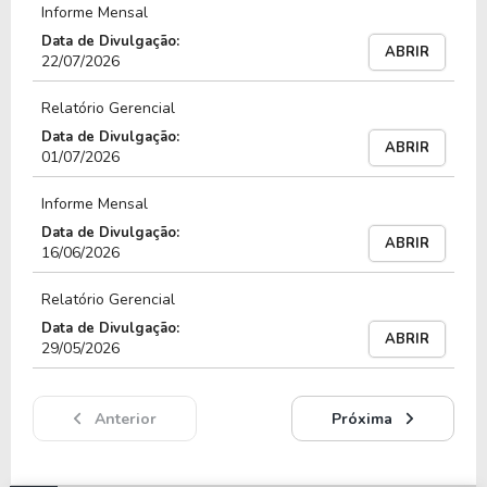
Informe Mensal
A gestão atua de forma ativa na seleção dos
Data de Divulgação:
ABRIR
ativos, com análise criteriosa da qualidade de
22/07/2026
crédito e estrutura de garantias, além de atuação
Relatório Gerencial
na originação e acompanhamento das operações.
Data de Divulgação:
ABRIR
01/07/2026
Entre exemplos de ativos que compõem ou já
compuseram o portfólio estão:
Informe Mensal
Data de Divulgação:
Villa Incorp. - Villa Cambury – SP
ABRIR
16/06/2026
Amelia Telles – RS
Relatório Gerencial
Data de Divulgação:
Misa – CE
ABRIR
29/05/2026
EKKO Group - 47ª e 48ª Série/1ª Emissão – SP
Anterior
Próxima
Finvest – MG