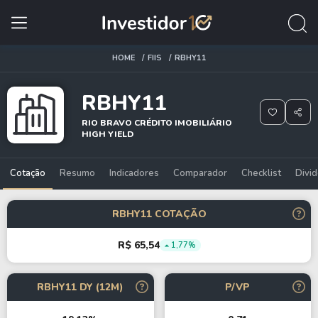
HOME
FIIS
RBHY11
RBHY11
RIO BRAVO CRÉDITO IMOBILIÁRIO
HIGH YIELD
Cotação
Resumo
Indicadores
Comparador
Checklist
Divi
RBHY11 COTAÇÃO
R$ 65,54
1,77%
RBHY11 DY (12M)
P/VP