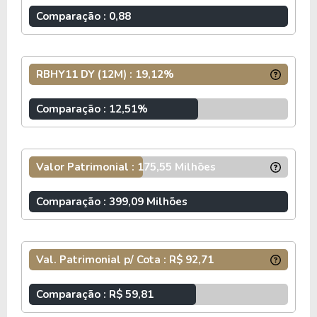
Os rendimentos são isentos de imposto de renda
Comparação : 0,88
para pessoas físicas, enquanto o ganho de capital
na venda das cotas é tributado à alíquota de 20%.
O regulamento prevê taxa de administração de
RBHY11 DY (12M) : 19,12%
0,12% ao ano e taxa de gestão de 0,88% ao ano,
além de taxa de performance de 10% sobre o que
Comparação : 12,51%
exceder IPCA + Yield IMA-B5.
INFORMAÇÕES ADICIONAIS
Valor Patrimonial : 175,55 Milhões
O fundo
RIO BRAVO CRÉDITO IMOBILIÁRIO
Comparação : 399,09 Milhões
HIGH YIELD
, de CNPJ 37.899.479/0001-50, é um
fundo imobiliário do tipo Fundo de Papel e do
segmento
Títulos e Valores Mobiliários
. O
RBHY11
possui atualmente um total de 1.893.505
Val. Patrimonial p/ Cota : R$ 92,71
cotas que estão divididas entre 3.458 cotistas.
Comparação : R$ 59,81
O fundo RBHY11 cobra 1,00% a.a sobre