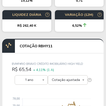
0,71
19,12%
LIQUIDEZ DIÁRIA
VARIAÇÃO (12M)
R$ 262,40 K
6,52%
COTAÇÃO RBHY11
BVMF
RIO BRAVO CRÉDITO IMOBILIÁRIO HIGH YIELD
R$ 65,54
+ 4,11%
(1 A)
1 ano
Cotação ajustada