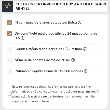
VRTA11
14.51%
0.85
1,29
CHECKLIST DO INVESTIDOR BUY AND HOLD SOBRE
RBHY11
UBSR11
0%
1.19
941,8
FII com mais de 5 anos listado em Bolsa
BCRI11
16.37%
0.69
530,8
Dividend Yield médio dos últimos 24 meses acima de
9%
PORD11
14.27%
0.87
355,1
Liquidez média diária acima de R$ 1 milhão
Número de cotistas acima de 20 mil
Patrimônio líquido acima de R$ 500 milhões
Esta ferramenta de checklist é fornecida apenas para fins
informativos e não constitui recomendação de investimento. A
pontuação baseia-se em parâmetros de mercado, mas não
garante resultados futuros.