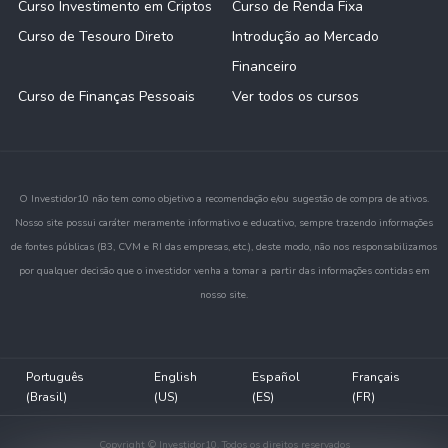
Curso Investimento em Criptos
Curso de Renda Fixa
Curso de Tesouro Direto
Introdução ao Mercado
Financeiro
Curso de Finanças Pessoais
Ver todos os cursos
O Investidor10 não tem como objetivo a recomendação e/ou sugestão de compra de ativos.
Nosso site possui caráter meramente informativo e educativo, sempre trazendo informações
de fontes públicas (B3, CVM e RI das empresas, etc.), deste modo, não nos responsabilizamos
por qualquer decisão que o investidor venha a tomar a partir das informações contidas em
nosso site.
Português
English
Español
Français
(Brasil)
(US)
(ES)
(FR)
Copyright © Investidor10. Todos os direitos reservados