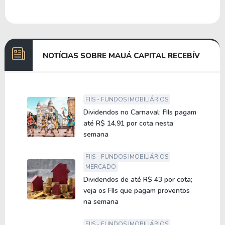
Hipotecárias (LH), os Certificados de Recebíveis
Imobiliários (CRI) e até mesmo em cotas de outros
fundos imobiliários.
NOTÍCIAS SOBRE MAUÁ CAPITAL RECEBÍV
FIIS - FUNDOS IMOBILIÁRIOS
Dividendos no Carnaval: FIIs pagam
até R$ 14,91 por cota nesta
semana
FIIS - FUNDOS IMOBILIÁRIOS
MERCADO
Dividendos de até R$ 43 por cota;
veja os FIIs que pagam proventos
na semana
FIIS - FUNDOS IMOBILIÁRIOS