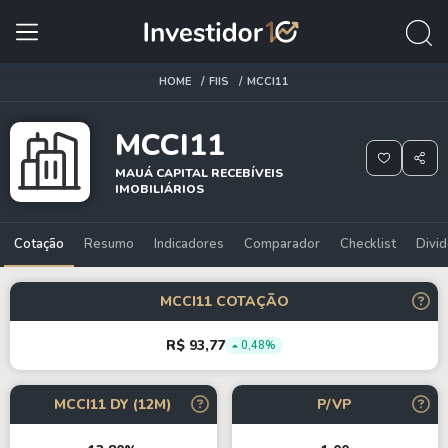
HOME
FIIS
MCCI11
MCCI11
MAUÁ CAPITAL RECEBÍVEIS
IMOBILIÁRIOS
Cotação
Resumo
Indicadores
Comparador
Checklist
Divi
MCCI11 COTAÇÃO
R$ 93,77
0,48%
MCCI11 DY (12M)
P/VP