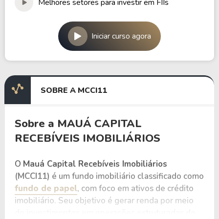
Melhores setores para investir em FIIs
Iniciar curso agora
SOBRE A MCCI11
Sobre a MAUÁ CAPITAL
RECEBÍVEIS IMOBILIÁRIOS
O
Mauá Capital Recebíveis Imobiliários
(MCCI11)
é um fundo imobiliário classificado como
fundo de papel
, com foco em ativos de crédito
imobiliário. Seu objetivo é gerar renda por meio
de investimentos em operações estruturadas do