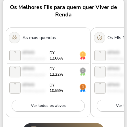
Os Melhores FIIs para quem quer Viver de
Renda
As mais queridas
Os FIIs M
ATIVO
ATIVO
DY
12.66%
Desbloquear
Desbloque
ATIVO
ATIVO
DY
12.22%
Desbloquear
Desbloque
ATIVO
ATIVO
DY
10.58%
Desbloquear
Desbloque
Ver todos os ativos
Ver to