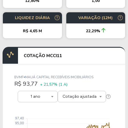
1,00
12,80%
LIQUIDEZ DIÁRIA
VARIAÇÃO (12M)
R$ 4,65 M
22,29%
COTAÇÃO MCCI11
BVMF
MAUÁ CAPITAL RECEBÍVEIS IMOBILIÁRIOS
R$ 93,77
+ 21,57%
(1 A)
1 ano
Cotação ajustada