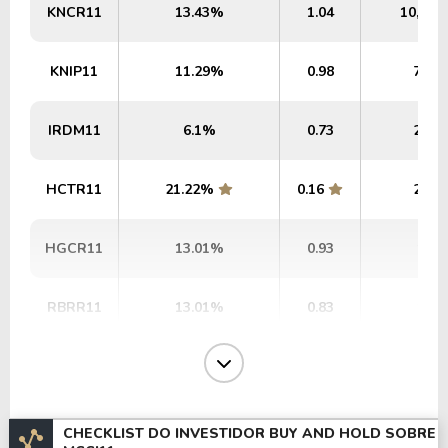
KNCR11
13.43%
1.04
10,97 
KNIP11
11.29%
0.98
7,37
IRDM11
6.1%
0.73
2,96
HCTR11
21.22%
0.16
2,22
HGCR11
13.01%
0.93
1,50
RBRR11
13.01%
0.83
1,50
VGIR11
15.9%
0.97
1,43
VRTA11
14.32%
0.86
1,29
CHECKLIST DO INVESTIDOR BUY AND HOLD SOBRE