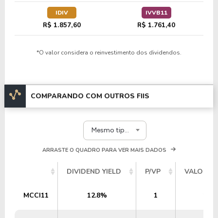
IDIV
IVVB11
R$ 1.857,60
R$ 1.761,40
*O valor considera o reinvestimento dos dividendos.
COMPARANDO COM OUTROS FIIS
Mesmo tipo e segmento
ARRASTE O QUADRO PARA VER MAIS DADOS
DIVIDEND YIELD
P/VP
VALOR P
MCCI11
12.8%
1
1,59