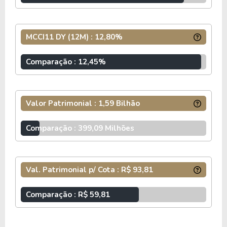
Estrutura do fundo e taxas
MCCI11 DY (12M) : 12,80%
O MCCI11 distribui aos cotistas, no mínimo, 95%
do resultado apurado em caixa, conforme a
Comparação : 12,45%
regulamentação aplicável.
Os rendimentos são isentos de imposto de renda
Valor Patrimonial : 1,59 Bilhão
para pessoas físicas, enquanto o ganho de capital
na venda das cotas é tributado à alíquota de 20%.
Comparação : 399,09 Milhões
O regulamento prevê taxa de administração de
0,20% ao ano e taxa de gestão de 0,80% ao ano,
Val. Patrimonial p/ Cota : R$ 93,81
além de taxa de performance de 20% sobre o que
exceder 100% do CDI.
Comparação : R$ 59,81
INFORMAÇÕES ADICIONAIS