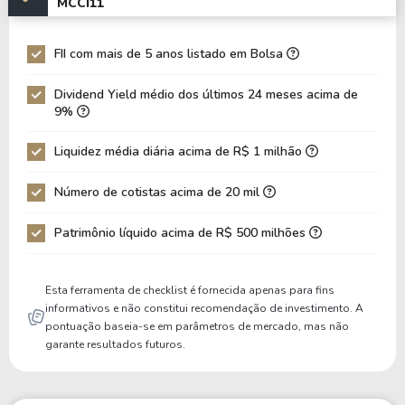
MCCI11
UBSR11
0%
1.19
941,8
FII com mais de 5 anos listado em Bolsa
BCRI11
16.27%
0.7
530,8
Dividend Yield médio dos últimos 24 meses acima de
9%
PORD11
14.17%
0.88
355,1
Liquidez média diária acima de R$ 1 milhão
Número de cotistas acima de 20 mil
Patrimônio líquido acima de R$ 500 milhões
Esta ferramenta de checklist é fornecida apenas para fins
informativos e não constitui recomendação de investimento. A
pontuação baseia-se em parâmetros de mercado, mas não
garante resultados futuros.