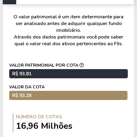
Evolution – SP.
O valor patrimonial é um item determinante para
ser analisado antes de adquirir qualquer fundo
JALGP – SP.
imobiliário.
Através dos dados patrimoniais você pode saber
SKR Maestro Cardim – SP.
qual o valor real dos ativos pertencentes ao FIIs.
Renda Residencial – SP.
VALOR PATRIMONIAL POR COTA
Square Design – RJ.
R$ 93,81
Villa XP – SP.
VALOR DA COTA
Localfrio – SP / SC.
R$ 93,26
Diversificação e exposição
NÚMERO DE COTAS
16,96 Milhões
A carteira é composta majoritariamente por CRIs,
além de alocações em FIIs de crédito e caixa. A