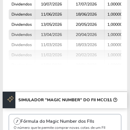
TIPO
DATA COM
PAGAMENTO
VALOR
Dividendos
10/07/2026
17/07/2026
1,00000000
Dividendos
11/06/2026
18/06/2026
1,00000000
Dividendos
13/05/2026
20/05/2026
1,00000000
Dividendos
13/04/2026
20/04/2026
1,00000000
Dividendos
11/03/2026
18/03/2026
1,00000000
Dividendos
11/02/2026
20/02/2026
1,00000000
Dividendos
13/01/2026
20/01/2026
1,00000000
Dividendos
10/12/2025
17/12/2025
1,00000000
Dividendos
12/11/2025
19/11/2025
1,00000000
Dividendos
10/10/2025
17/10/2025
1,00000000
SIMULADOR "MAGIC NUMBER" DO FII MCCI11
Anterior
Próxima
Fórmula do Magic Number dos FIIs
O número que te permite comprar novas cotas de um FII