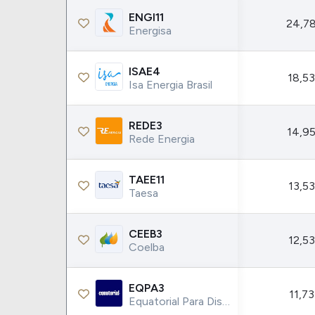
ENGI11
24,78
Energisa
ISAE4
18,53
Isa Energia Brasil
REDE3
14,95
Rede Energia
TAEE11
13,53
Taesa
CEEB3
12,53
Coelba
EQPA3
11,73
Equatorial Para Distribuidora De Energia S.a.