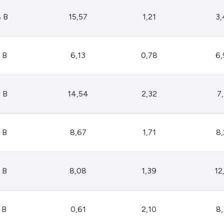
 B
15,57
1,21
3
 B
6,13
0,78
6
 B
14,54
2,32
7
 B
8,67
1,71
8
 B
8,08
1,39
12
 B
0,61
2,10
8