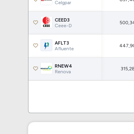
Celgpar
CEED3
500,3
Ceee-D
AFLT3
447,9
Afluente
RNEW4
315,2
Renova