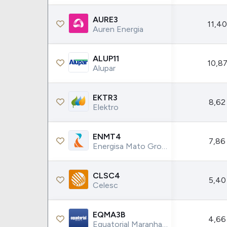
AURE3
11,40
Auren Energia
ALUP11
10,87
Alupar
EKTR3
8,62
Elektro
ENMT4
7,86
Energisa Mato Grosso
CLSC4
5,40
Celesc
EQMA3B
4,66
Equatorial Maranhao Distribuidora De Energia Sa