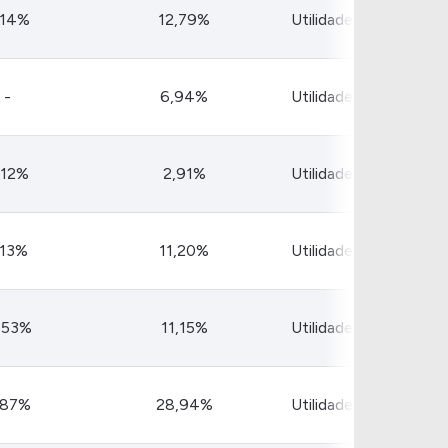
Comparador de Ativos
,14%
12,79%
Utilidade Pública
As Ações Mais Buscadas
Guia do Iniciante
-
6,94%
Utilidade Pública
,12%
2,91%
Utilidade Pública
,13%
11,20%
Utilidade Pública
,53%
11,15%
Utilidade Pública
,87%
28,94%
Utilidade Pública