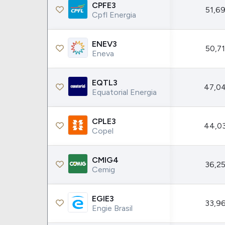
Weg
XPLG11
CPFE3
51,69
Cpfl Energia
Klabin
KNRI11
Petrobrás
KNCR11
ENEV3
50,71
Ver todos
Ver todos
Eneva
EQTL3
47,0
Equatorial Energia
CPLE3
44,0
Copel
CMIG4
36,25
Cemig
EGIE3
33,96
Engie Brasil