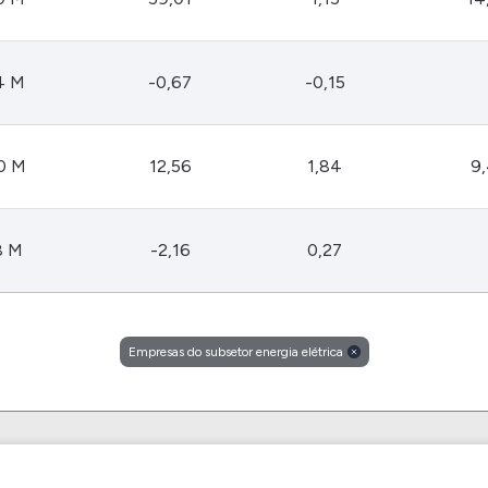
4 M
-0,67
-0,15
0 M
12,56
1,84
9
8 M
-2,16
0,27
Empresas do subsetor energia elétrica