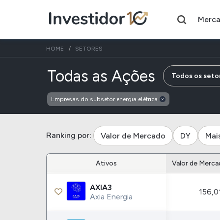
Merc
HOME
SETORES
de empres
Todas as Ações
Todos os seto
Empresas do subsetor energia elétrica
Assuntos do momento
Índice
Ação
Ibovespa
Petrobras
Ranking por:
Valor de Mercado
DY
Mai
Ações
FIIs
Ativos
Valor de Merca
Taesa
XPML11
AXIA3
156,0
Itausa
RECR11
Axia Energia
Ambev
HGLG11