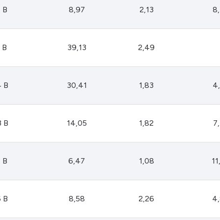
HASH11
Google
Dogecoin
 B
8,97
2,13
8
GOLD11
Meta
Solana
XINA11
Coca-Cola
Cardano
 B
39,13
2,49
Ver todos
Ver todos
Ver todos
4 B
30,41
1,83
4
3 B
14,05
1,82
7
 B
6,47
1,08
11
 B
8,58
2,26
4