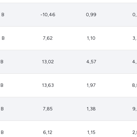
 B
-10,46
0,99
0
 B
7,62
1,10
3
 B
13,02
4,57
4
 B
13,63
1,97
8
 B
7,85
1,38
9
 B
6,12
1,15
2