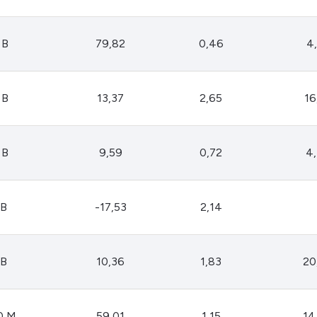
 B
79,82
0,46
4
 B
13,37
2,65
16
 B
9,59
0,72
4
 B
-17,53
2,14
 B
10,36
1,83
20
0 M
59,01
1,15
14