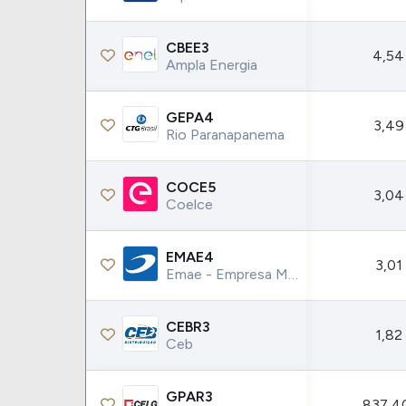
CBEE3
4,54
Ampla Energia
GEPA4
3,49
Rio Paranapanema
COCE5
3,04
Coelce
EMAE4
3,01
Emae - Empresa Metrop.aguas Energia
CEBR3
1,82
Ceb
GPAR3
837,4