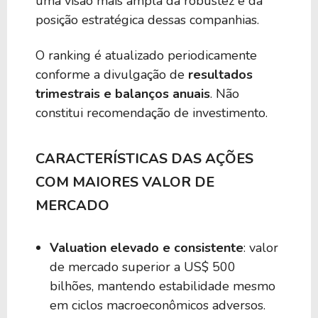
uma visão mais ampla da robustez e da
posição estratégica dessas companhias.
340,10 B
21,20
PG
O ranking é atualizado periodicamente
conforme a divulgação de
resultados
329,52 B
23,52
HD
trimestrais e balanços anuais
. Não
constitui recomendação de investimento.
326,36 B
16,19
MS
CARACTERÍSTICAS DAS AÇÕES
COM MAIORES VALOR DE
321,35 B
35,97
MRK
MERCADO
306,32 B
14,61
GS
Valuation elevado e consistente
: valor
de mercado superior a US$ 500
bilhões, mantendo estabilidade mesmo
301,30 B
27,33
PM
em ciclos macroeconômicos adversos.