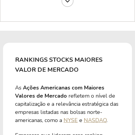
638,41 B
19,49
XOM
633,81 B
51,25
ASML
618,44 B
29,40
JNJ
RANKINGS STOCKS MAIORES
612,01 B
205,72
NXPI
VALOR DE MERCADO
As
Ações Americanas com Maiores
549,12 B
16,48
TCEHY
Valores de Mercado
refletem o nível de
capitalização e a relevância estratégica das
503,55 B
30,97
MA
empresas listadas nas bolsas norte-
americanas, como a
NYSE
e
NASDAQ
.
468,90 B
-41,54
INTC