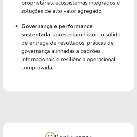
proprietárias, ecossistemas integrados e
soluções de alto valor agregado.
265,69 B
27,88
GEV
Governança e performance
sustentada
: apresentam histórico sólido
262,79 B
25,16
AZN
de entrega de resultados, práticas de
governança alinhadas a padrões
internacionais e resiliência operacional
262,29 B
31,19
DELL
comprovada.
262,09 B
11,59
WFC
261,91 B
310,73
PANW
260,93 B
249,93
ARM
Dúvidas comuns