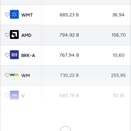
885,23 B
38,94
WMT
794,92 B
158,70
AMD
767,94 B
10,60
BRK-A
730,22 B
255,95
WM
685,76 B
30,35
V
675,45 B
71,00
UBS