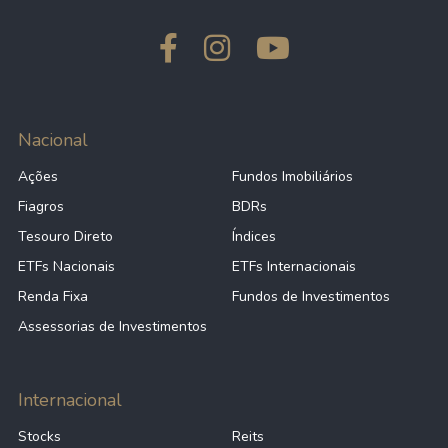
230,37 B
9,09
TM
228,78 B
131,03
FSLR
Nacional
Ações
Fundos Imobiliários
227,97 B
20,03
AXP
Fiagros
BDRs
Tesouro Direto
Índices
ETFs Nacionais
ETFs Internacionais
225,33 B
60,57
ANET
Renda Fixa
Fundos de Investimentos
Assessorias de Investimentos
225,09 B
12,62
C
Internacional
220,90 B
31,19
LIN
Stocks
Reits