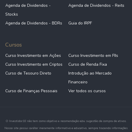
Agenda de Dividendos -
Agenda de Dividendos - Reits
Anterior
1
2
3
Próximo
Stocks
Agenda de Dividendos - BDRs
Guia do IRPF
Cursos
Curso Investimento em Ações
Curso Investimento em FIIs
Curso Investimento em Criptos
Curso de Renda Fixa
Curso de Tesouro Direto
Introdução ao Mercado
Financeiro
Curso de Finanças Pessoais
Ver todos os cursos
O Investidor10 não tem como objetivo a recomendação e/ou sugestão de compra de ativos.
Nosso site possui caráter meramente informativo e educativo, sempre trazendo informações