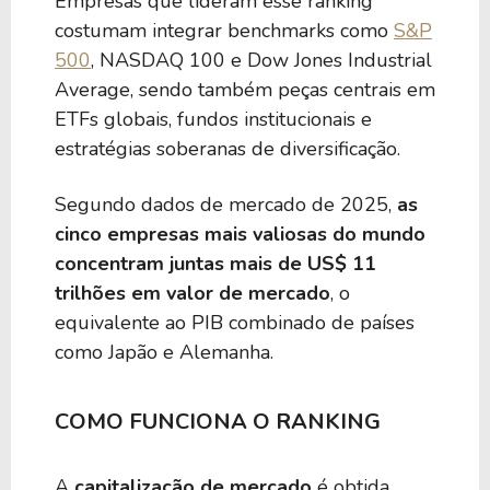
Empresas que lideram esse ranking
costumam integrar benchmarks como
S&P
454,89 B
38,04
CSCO
500
, NASDAQ 100 e Dow Jones Industrial
Average, sendo também peças centrais em
ETFs globais, fundos institucionais e
448,43 B
71,07
ABBV
estratégias soberanas de diversificação.
Segundo dados de mercado de 2025,
as
441,93 B
13,13
BAC
cinco empresas mais valiosas do mundo
concentram juntas mais de US$ 11
421,98 B
47,75
COST
trilhões em valor de mercado
, o
equivalente ao PIB combinado de países
como Japão e Alemanha.
407,92 B
47,95
AMAT
COMO FUNCIONA O RANKING
382,06 B
31,72
UNH
A
capitalização de mercado
é obtida