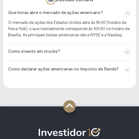
257,90 B
12,04
NSRGY
Que horas abre o mercado de ações americano?
O mercado de ações dos Estados Unidos abre às 9h30 (horário de
Nova York), o que normalmente corresponde às 10h30 no horário de
255,86 B
9,29
SIEGY
Brasília. As principais bolsas americanas são a NYSE e a Nasdaq.
254,39 B
15,86
MUFG
Como investir em stocks?
Como declarar ações americanas no Imposto de Renda​?
253,25 B
9,75
SHEL
250,46 B
41,38
TXN
241,44 B
49,98
KLAC
239,44 B
68,10
MDLZ