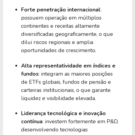
300,12 B
21,99
NFLX
Forte penetração internacional
:
possuem operação em múltiplos
continentes e receitas altamente
298,06 B
23,36
NVS
diversificadas geograficamente, o que
dilui riscos regionais e amplia
293,24 B
128,53
PLTR
oportunidades de crescimento.
Alta representatividade em índices e
291,15 B
18,15
RY
fundos
: integram as maiores posições
de ETFs globais, fundos de pensão e
carteiras institucionais, o que garante
289,51 B
37,41
RTX
liquidez e visibilidade elevada.
284,08 B
19,40
BABA
Liderança tecnológica e inovação
contínua
: investem fortemente em P&D,
desenvolvendo tecnologias
270,60 B
10,94
LVMUY