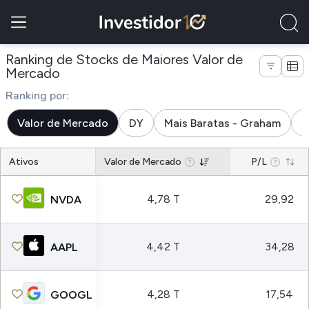
Ranking de Stocks de Maiores Valor de
Mercado
Ranking por:
Valor de Mercado
DY
Mais Baratas - Graham
M
Ativos
Valor de Mercado
P/L
4,78 T
29,92
NVDA
4,42 T
34,28
AAPL
4,28 T
17,54
GOOGL