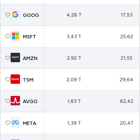
4,28 T
17,53
GOOG
3,43 T
25,62
MSFT
2,92 T
21,55
AMZN
2,09 T
29,64
TSM
1,83 T
62,42
AVGO
1,39 T
20,47
META