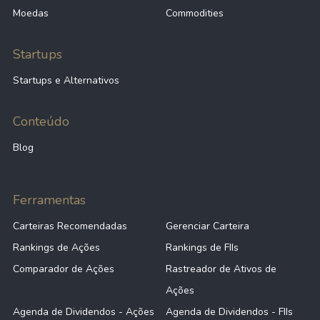
Moedas
Commodities
214,42 B
9,91
BHP
Startups
212,67 B
11,26
SAN
Startups e Alternativos
211,65 B
30,38
TMO
Conteúdo
Blog
210,38 B
23,21
SAP
Ferramentas
208,75 B
11,00
NVO
Carteiras Recomendadas
Gerenciar Carteira
Rankings de Ações
Rankings de FIIs
206,87 B
-509,54
YPF
Comparador de Ações
Rastreador de Ativos de
Ações
Agenda de Dividendos - Ações
Agenda de Dividendos - FIIs