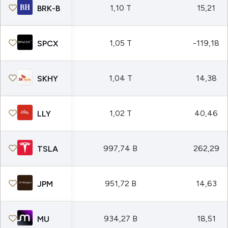
1,10 T
15,21
BRK-B
1,05 T
-119,18
SPCX
1,04 T
14,38
SKHY
1,02 T
40,46
LLY
997,74 B
262,29
TSLA
951,72 B
14,63
JPM
934,27 B
18,51
MU