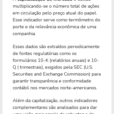
380,49 B
18,48
CVX
multiplicando-se o número total de ações
em circulação pelo preço atual do papel.
Esse indicador serve como termômetro do
376,54 B
39,93
CAT
porte e da relevância econômica de uma
companhia.
376,35 B
51,80
LRCX
Esses dados são extraídos periodicamente
de fontes regulatórias como os
374,51 B
41,74
GE
formulários 10-K (relatórios anuais) e 10-
Q ( trimestrais), exigidos pela SEC (U.S.
Securities and Exchange Commission) para
374,46 B
26,16
KO
garantir transparência e conformidade
contábil nos mercados norte-americanos.
368,59 B
21,57
ORCL
Além da capitalização, outros indicadores
complementares são analisados para dar
365,06 B
16,37
HSBC