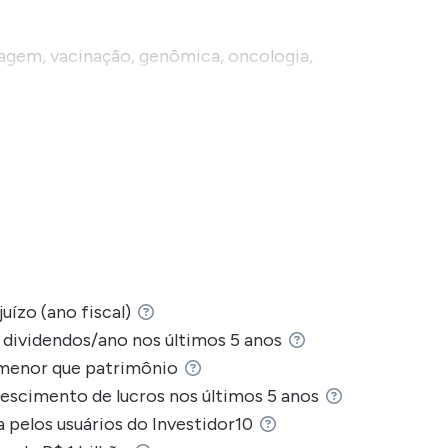
agem, vacinação, genômica, oncologia,
endo a uma ampla base de clientes por meio de
hospitais, clínicas e laboratórios, além de
pacientes.
ociadas na B3 sob o ticker
DASA3
, com opção
uízo (ano fiscal)
dividendos/ano nos últimos 5 anos
 menor que patrimônio
escimento de lucros nos últimos 5 anos
 pelos usuários do Investidor10