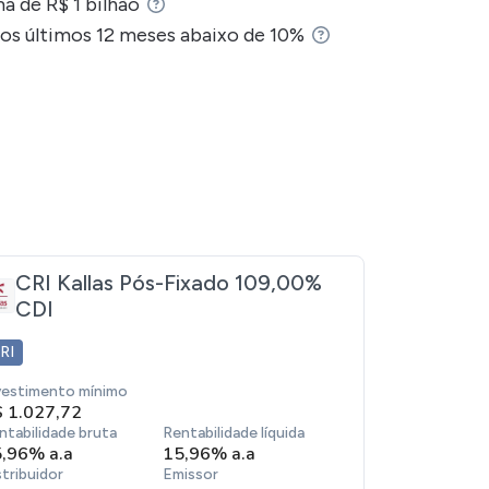
a de R$ 1 bilhão
os em Patologia Clínica (MAP) pelos médicos
dos últimos 12 meses abaixo de 10%
o da empresa.
tização das unidades, e adotou a
tado para a área de informática.
CRI Kallas Pós-Fixado 109,00%
niciou um processo de expansão por meio da
CDI
a.
RI
e, mais tarde, em
2004, a Dasa realizou sua
vestimento mínimo
scimento.
 1.027,72
ntabilidade bruta
Rentabilidade líquida
uma oferta pública para aquisição do controle
,96% a.a
15,96% a.a
stribuidor
Emissor
o grupo.