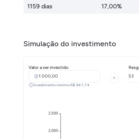
Weg
XPLG11
1159 dias
17,00%
Klabin
KNRI11
Petrobrás
KNCR11
Ver todos
Ver todos
Simulação do investimento
Valor a ser investido
Resg
Investimento mínimo:R$ 947,74