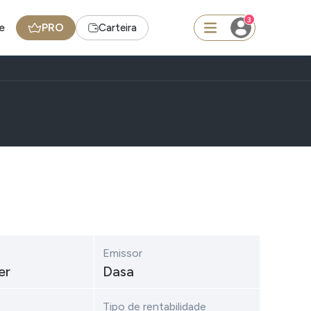
3
e
PRO
Carteira
squisar
FII
TRXF11
moedas
Ideias
Agenda de Dividendos
Emissor
er
Dasa
m
Radar do Dividendo Inteligente
Coin - BNB
Carteiras Recomendadas
Tipo de rentabilidade