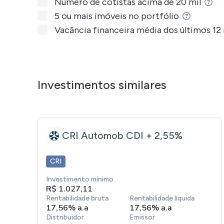
Número de cotistas acima de 20 mil
A história da Dasa teve início em 1961, na c
5 ou mais imóveis no portfólio
Humberto Delboni Filho e Raul Dias Santos.
Vacância financeira média dos últimos 1
Nos anos 1970, o médico Caio Auriemo tornou
Durante os anos 1980, a empresa passou por um
denominação social Delboni Auriemo.
Investimentos similares
Nos anos 1990, a companhia tornou-se pioneir
Já no ano seguinte, em 2000, a empresa passo
CRI Automob CDI + 2,55%
aquisição de laboratórios em todo o Brasil, c
CRI
Em 2001, dois dos principais laboratórios do 
Investimento mínimo
oferta pública inicial (
IPO
) na BM&FBOVESPA 
R$ 1.027,11
Rentabilidade bruta
Rentabilidade líquida
Enquanto isso, na década seguinte, em 2014, 
17,56% a.a
17,56% a.a
Distribuidor
Emissor
da companhia, com menos acionistas e capital