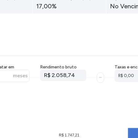
HASH11
Google
Dogecoi
17,00%
No Venci
GOLD11
Meta
Solana
XINA11
Coca-Cola
Cardano
Ver todos
Ver todos
Ver todo
atar em
Rendimento bruto
Taxas e enc
R$ 2.058,74
meses
R$ 0,00