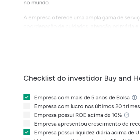
no mundo.
A empresa oferece uma ampla gama de serviços
coordenação de cuidados, atenção primária e
A Dasa opera em todo o território brasileiro,
suas unidades de medicina diagnóstica e grupo
Com atuação focada na integração de cuidados
investir em ciência, tecnologia e propósito 
Checklist do investidor Buy and H
Em termos de estrutura operacional, a Dasa é
de negociação no mercado fracionário sob o
Empresa com mais de 5 anos de Bolsa
Empresa com lucro nos últimos 20 trimes
Empresa possui ROE acima de 10%
Empresa apresentou crescimento de rece
História e quando foi criada a Diag
Empresa possui liquidez diária acima de