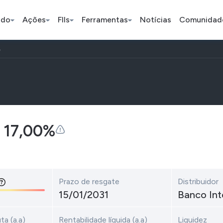
ado
Ações
FIIs
Ferramentas
Notícias
Comunidad
%
Pe
Índice
Ação
Ação
 17,00%
Bradesco
Petrobras
Axia
ETFs
Stocks
Cripto
BOVA11
Tesla
Bitcoin
Prazo de resgate
Distribuidor
15/01/2031
Banco Int
IVVB11
Apple
Ethereu
SMAL11
Amazon
Binance 
ta (a.a)
Rentabilidade líquida (a.a)
Liquidez