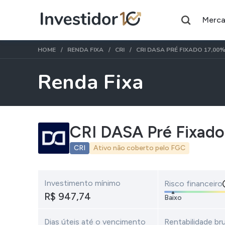
Merc
HOME
RENDA FIXA
CRI
CRI DASA PRÉ FIXADO 17,00
Renda Fixa
Assuntos do momento
Índice
Índice
CRI DASA Pré Fixado
Ibovespa
Selic
CRI
Ativo não coberto pelo FGC
Ações
FIIs
Taesa
XPML11
Investimento mínimo
Risco financeiro
R$ 947,74
Itausa
RECR11
Baixo
Ambev
HGLG11
Dias úteis até o vencimento
Rentabilidade bru