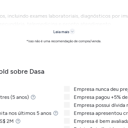
, incluindo exames laboratoriais, diagnósticos por im
 secundária, telemedicina e pronto atendimento.
Leia mais
 com presença significativa em diversas cidades, atend
*Isso não é uma recomendação de compra/venda.
 hospitalar.
 de saúde, a empresa aproxima a comunidade médica de 
para oferecer um atendimento completo e contínuo aos 
old sobre Dasa
 classificada como uma large cap, tendo suas ações neg
 código
DASA3F
.
Empresa nunca deu prej
tres (5 anos)
Empresa pagou +5% de 
Empresa possui dívida
ita nos últimos 5 anos
Empresa apresentou cr
nósticos da América S.A.
 US$ 2M
Empresa é bem avaliada