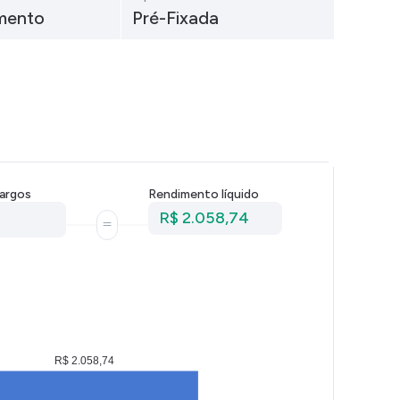
n
Comparador de Ativos
mento
Pré-Fixada
As Ações Mais Buscadas
Guia do Iniciante
s
argos
Rendimento líquido
R$ 2.058,74