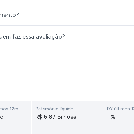
cimento?
quem faz essa avaliação?
timos 12m
Patrimônio líquido
DY últimos 
ão
R$ 6,87 Bilhões
- %