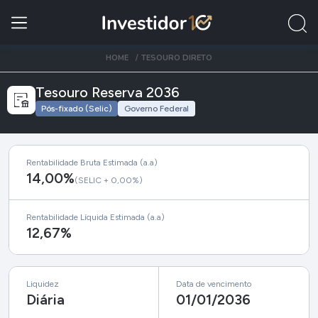
HOME
TESOURO DIRETO
Tesouro Reserva 2036
Pós-fixado (Selic)
Governo Federal
Rentabilidade Bruta Estimada (a.a)
14,00%
(SELIC + 0,00%)
Rentabilidade Líquida Estimada (a.a)
12,67%
Liquidez
Data de vencimento
Diária
01/01/2036