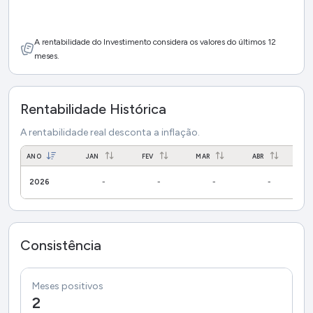
A rentabilidade do Investimento considera os valores do últimos 12
meses.
Rentabilidade Histórica
A rentabilidade real desconta a inflação.
ANO
JAN
FEV
MAR
ABR
M
2026
-
-
-
-
Consistência
Meses positivos
2