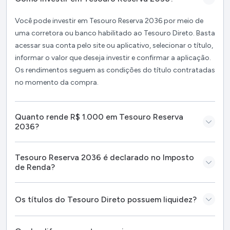
para operações de curtíssimo prazo no sistema
financeiro.
Você pode investir em Tesouro Reserva 2036 por meio de
uma corretora ou banco habilitado ao Tesouro Direto. Basta
Na prática, isso faz com que sua remuneração seja
acessar sua conta pelo site ou aplicativo, selecionar o título,
equivalente a aplicações que pagam cerca de 100% do
informar o valor que deseja investir e confirmar a aplicação.
CDI, padrão bastante comum em produtos de liquidez
Os rendimentos seguem as condições do título contratadas
diária oferecidos por bancos e fintechs.
no momento da compra.
Uma característica relevante do Tesouro Reserva é
que o título foi estruturado para evitar perdas
Quanto rende R$ 1.000 em Tesouro Reserva
2036?
decorrentes de oscilações de mercado. Assim, o valor
aplicado pelo investidor não tende a sofrer reduções
por conta de variações nas taxas de juros.
Tesouro Reserva 2036 é declarado no Imposto
de Renda?
As aplicações podem ser feitas a partir de valores
baixos (atualmente a partir de R$ 1) e o título possui
Os títulos do Tesouro Direto possuem liquidez?
prazo de aproximadamente três anos.
Como funciona o Tesouro Reserva