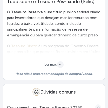
Tudo sobre o Tesouro Pós-fixado (Selic)
O
Tesouro Reserva
é um título público federal criado
para investidores que desejam manter recursos com
liquidez e baixa volatilidade, sendo indicado
principalmente para a formação de
reserva de
emergência
ou para guardar dinheiro de curto prazo.
O
Tesouro Direto
é um programa do Governo Federal
que possibilita que pessoas físicas invistam em títulos
públicos federais, funcionando como um empréstimo
ao governo. Em contrapartida, o governo paga ao
Ler mais
investidor uma remuneração conforme as condições
*Isso não é uma recomendação de compra/venda.
de rentabilidade e prazo definidas no momento da
aplicação.
Dúvidas comuns
O que é o Tesouro Reserva?
O Tesouro Reserva é um título cuja rentabilidade
acompanha a
Selic Over
, taxa que serve de referência
Como investir em Tesouro Reserva 2036?