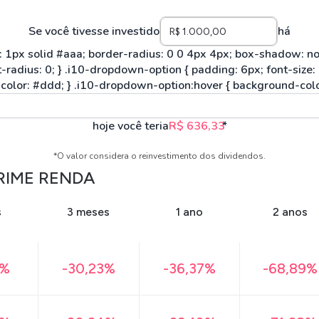
Se você tivesse investido
há
hoje você teria
R$ 636,33
*
*O valor considera o reinvestimento dos dividendos.
RIME RENDA
s
3 meses
1 ano
2 anos
4%
-30,23%
-36,37%
-68,89%