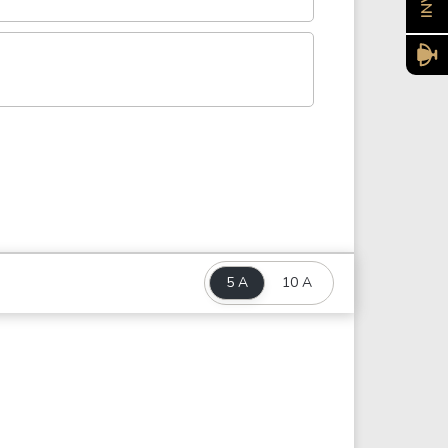
5 A
10 A