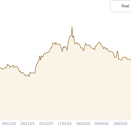
HASH11
Google
Dogecoin
Real
GOLD11
Meta
Solana
XINA11
Coca-Cola
Cardano
Ver todos
Ver todos
Ver todos