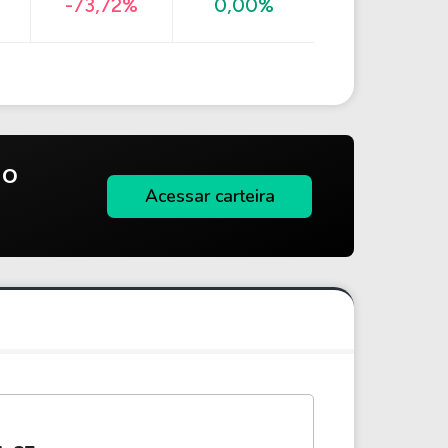
-73,72%
0,00%
do
Acessar carteira