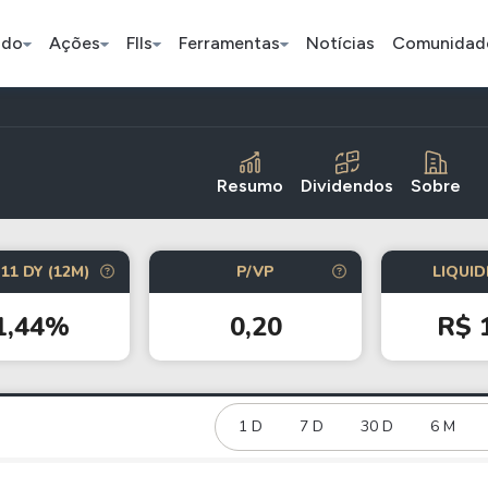
ado
Ações
FIIs
Ferramentas
Notícias
Comunidad
Pe
Resumo
Dividendos
Sobre
Índice
Ação
Ação
11 DY (12M)
P/VP
LIQUID
Selic
BB Seguridade
Bradsaú
1,44%
0,20
R$ 
ETFs
Stocks
Criptomo
BOVA11
Tesla
Bitcoin
IVVB11
Apple
1 D
7 D
30 D
Ethereum
6 M
SMAL11
Amazon
Binance C