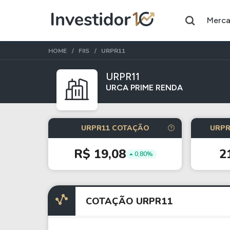
Merc
HOME
FIIS
URPR11
URPR11
URCA PRIME RENDA
Assuntos do momento
Índice
Commodity
URPR11 COTAÇÃO
URPR
Ibovespa
Petróleo
R$ 19,08
2
0,80%
Ações
FIIs
Taesa
XPML11
COTAÇÃO URPR11
Itausa
RECR11
Ambev
HGLG11