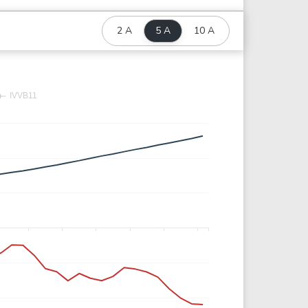
2 A
5 A
10 A