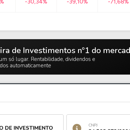
-71,68%
4%
-30,34%
-39,10%
ira de Investimentos nº1 do merca
um só lugar. Rentabilidade, dividendos e
ados automaticamente
CNPJ
O DE INVESTIMENTO