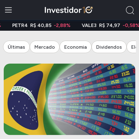
2,88%
VALE3
R$ 74,97
-0,58%
BBAS3
R$ 20,05
-0
Últimas
Mercado
Economia
Dividendos
Ele