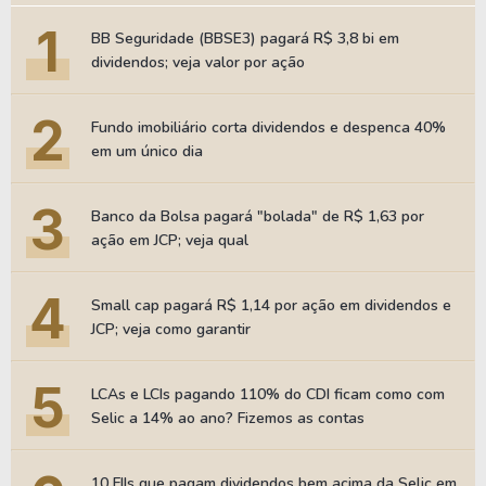
1
BB Seguridade (BBSE3) pagará R$ 3,8 bi em
dividendos; veja valor por ação
2
Fundo imobiliário corta dividendos e despenca 40%
em um único dia
3
Banco da Bolsa pagará "bolada" de R$ 1,63 por
ação em JCP; veja qual
4
Small cap pagará R$ 1,14 por ação em dividendos e
JCP; veja como garantir
5
LCAs e LCIs pagando 110% do CDI ficam como com
Selic a 14% ao ano? Fizemos as contas
10 FIIs que pagam dividendos bem acima da Selic em