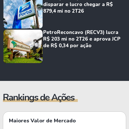
disparar e lucro chegar a R$
879,4 mi no 2T26
PetroReconcavo (RECV3) lucra
R$ 203 mi no 2T26 e aprova JCP
de R$ 0,34 por ação
Rankings de Ações
Maiores Valor de Mercado