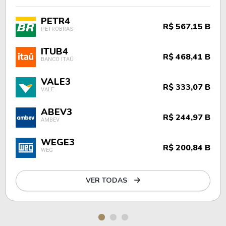
PETR4
R$ 567,15 B
PETROBRAS
ITUB4
R$ 468,41 B
BANCO ITAÚ
VALE3
R$ 333,07 B
VALE
ABEV3
R$ 244,97 B
AMBEV
WEGE3
R$ 200,84 B
WEG
VER TODAS