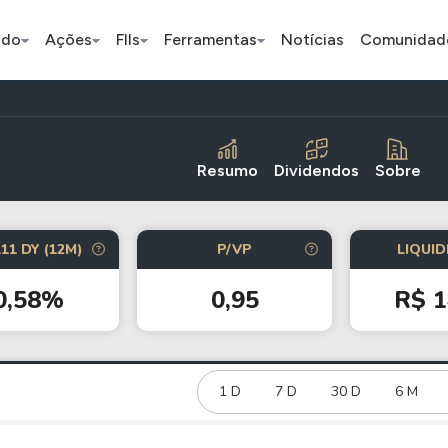
ado
Ações
FIIs
Ferramentas
Notícias
Comunidad
Pe
Resumo
Dividendos
Sobre
Índice
Ação
Ação
11 DY (12M)
P/VP
LIQUID
Selic
BB Seguridade
Bradsaú
0,58%
0,95
R$ 1
ETFs
Stocks
Criptomo
BOVA11
Tesla
Bitcoin
IVVB11
Apple
1 D
7 D
30 D
Ethereum
6 M
SMAL11
Amazon
Binance C