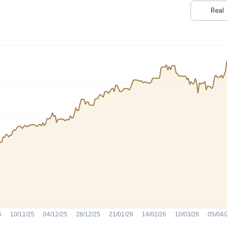
HASH11
Google
Dogecoin
Real
GOLD11
Meta
Solana
XINA11
Coca-Cola
Cardano
Ver todos
Ver todos
Ver todos