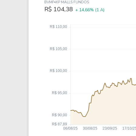
Weg
XPLG11
BVMF
XP MALLS FUNDOS
R$ 104,38
+ 14,66%
(1 A)
Klabin
KNRI11
Petrobrás
KNCR11
Ver todos
Ver todos