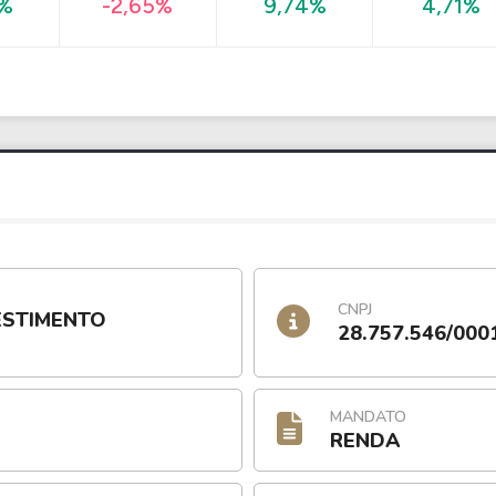
4,71%
8%
-2,65%
9,74%
CNPJ
ESTIMENTO
28.757.546/000
MANDATO
RENDA