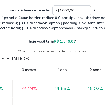
Se você tivesse investido
há
hoje você teria
R$ 1.146,62
*
*O valor considera o reinvestimento dos dividendos.
LS FUNDOS
s
3 meses
1 ano
2 anos
8%
-2,49%
14,66%
15,02%