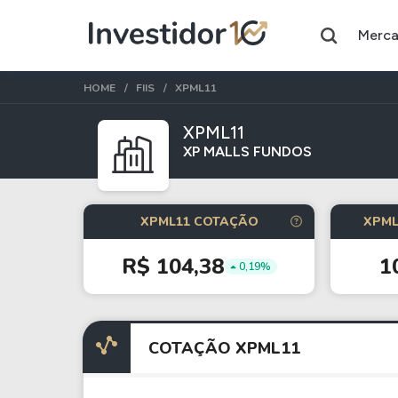
Merc
HOME
FIIS
XPML11
XPML11
XP MALLS FUNDOS
Assuntos do momento
Índice
Commodity
XPML11 COTAÇÃO
XPML
Ibovespa
Petróleo
R$ 104,38
1
0,19%
Ações
FIIs
Taesa
XPML11
COTAÇÃO XPML11
Itausa
RECR11
Ambev
HGLG11