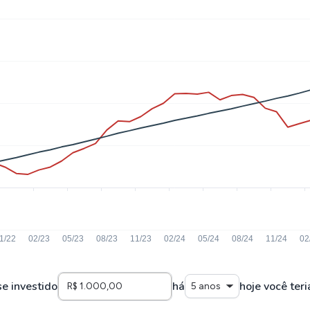
se investido
há
hoje você teri
5 anos