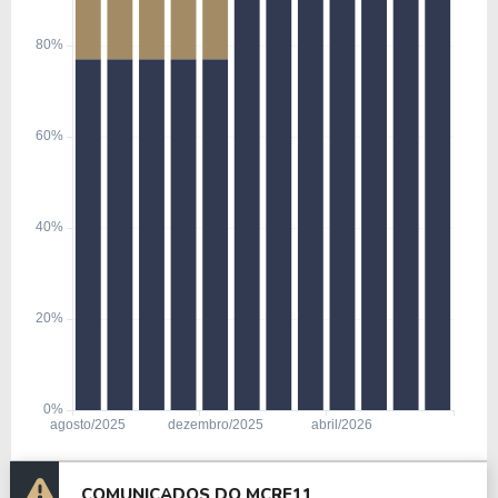
podem contribuir com renda recorrente e ganhos
de capital, conforme a estrutura de cada operação.
O fundo também investe em FIIs estruturados, que
são veículos com participação em projetos
imobiliários ou ativos específicos, e em imóveis
com potencial de geração de renda ou
valorização.
Entre exemplos de ativos que compõem ou já
compuseram o portfólio estão:
CD Santa Cruz – RJ.
TRXF11 / Mauá Renda Urbana – SP.
LA Shopping – PR / ES / GO.
Home Equity II – SP.
COMUNICADOS DO MCRE11