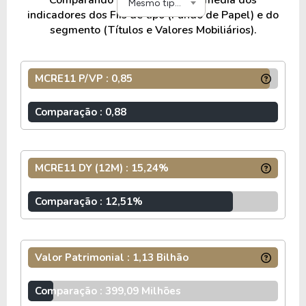
Comparando o MCRE11 com a média dos
as Letras de Crédito Hipotecário (LCI), as Letras
Mesmo tipo e segmento
indicadores dos FIIs de tipo (Fundo de Papel) e do
Hipotecárias (LH), os Certificados de Recebíveis
segmento (Títulos e Valores Mobiliários).
Imobiliários (CRI) e até mesmo em cotas de outros
fundos imobiliários.
MCRE11 P/VP : 0,85
Comparação : 0,88
MCRE11 DY (12M) : 15,24%
Comparação : 12,51%
Valor Patrimonial : 1,13 Bilhão
Comparação : 399,09 Milhões