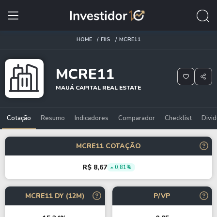
HOME
FIIS
MCRE11
MCRE11
MAUÁ CAPITAL REAL ESTATE
Cotação
Resumo
Indicadores
Comparador
Checklist
Divi
MCRE11 COTAÇÃO
R$ 8,67
0,81%
MCRE11 DY (12M)
P/VP