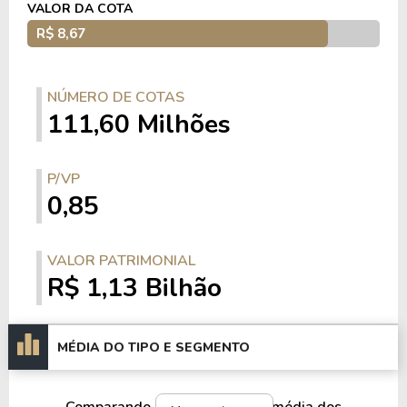
VALOR DA COTA
INFORMAÇÕES ADICIONAIS
R$ 8,67
O fundo
MAUÁ CAPITAL REAL ESTATE
, de
CNPJ 36.655.973/0001-06, é um fundo imobiliário
NÚMERO DE COTAS
do tipo Fundo de Papel e do segmento
Títulos e
111,60 Milhões
Valores Mobiliários
. O
MCRE11
possui
atualmente um total de 111.598.921 cotas que
estão divididas entre 93.967 cotistas.
P/VP
0,85
O fundo MCRE11 cobra 0,15% a.a. sobre
patrimônio líquido de taxa de administração e
possui atualmente um P/VP (preço sobre valor
VALOR PATRIMONIAL
patrimonial) de 0.85 e um Dividend Yeld
R$ 1,13 Bilhão
acumulado nos últimos 12 meses de 15.24%.
Os fundos de papel são aqueles que não realizam
MÉDIA DO TIPO E SEGMENTO
investimentos em um imóvel em si, mas sim em
papéis relacionados ao mercado imobiliário, como