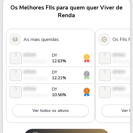
Os Melhores FIIs para quem quer Viver de
Renda
As mais queridas
Os FIIs M
ATIVO
ATIVO
DY
12.63%
Desbloquear
Desbloque
ATIVO
ATIVO
DY
12.21%
Desbloquear
Desbloque
ATIVO
ATIVO
DY
10.56%
Desbloquear
Desbloque
Ver todos os ativos
Ver to