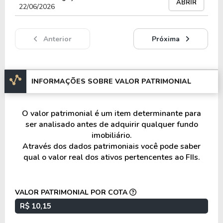
ABRIR
Os indexadores incluem
IPCA
e
CDI
, utilizados
22/06/2026
para atualização e remuneração dos ativos
financeiros ao longo do tempo.
Anterior
Próxima
Estrutura do fundo e taxas
O MCRE11 distribui aos cotistas, no mínimo, 95%
INFORMAÇÕES SOBRE VALOR PATRIMONIAL
do resultado apurado em caixa, conforme a
regulamentação aplicável.
O valor patrimonial é um item determinante para
ser analisado antes de adquirir qualquer fundo
Os rendimentos são isentos de imposto de renda
imobiliário.
para pessoas físicas, enquanto o ganho de capital
Através dos dados patrimoniais você pode saber
na venda das cotas é tributado à alíquota de 20%.
qual o valor real dos ativos pertencentes ao FIIs.
O regulamento prevê taxa de administração de
0,20% ao ano e taxa de gestão de 1,10% ao ano,
VALOR PATRIMONIAL POR COTA
além de taxa de performance de 20% sobre o que
R$ 10,15
exceder IPCA acrescido de 6,00% ao ano.