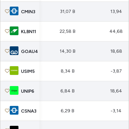
31,07 B
13,94
CMIN3
22,58 B
44,68
KLBN11
14,30 B
18,68
GOAU4
8,34 B
-3,87
USIM5
6,84 B
18,64
UNIP6
6,29 B
-3,14
CSNA3