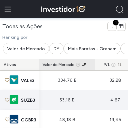
1
de empresas do setor materiais b
Todas as Ações
Ranking por:
Valor de Mercado
DY
Mais Baratas - Graham
M
Ativos
Valor de Mercado
P/L
334,76 B
32,28
VALE3
53,16 B
4,67
SUZB3
48,18 B
19,45
GGBR3