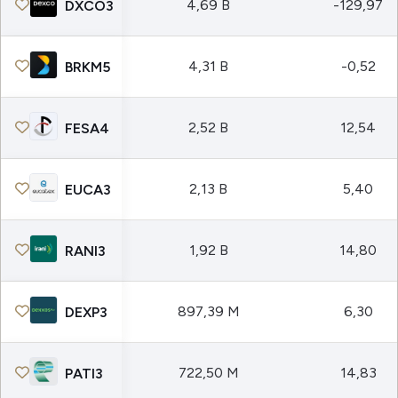
4,69 B
-129,97
DXCO3
4,31 B
-0,52
BRKM5
2,52 B
12,54
FESA4
2,13 B
5,40
EUCA3
1,92 B
14,80
RANI3
897,39 M
6,30
DEXP3
722,50 M
14,83
PATI3