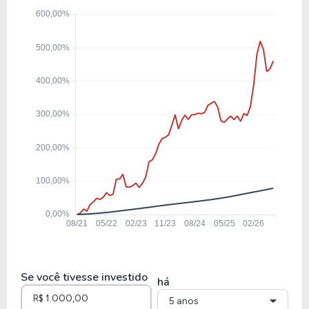
Se você tivesse investido
há
5 anos