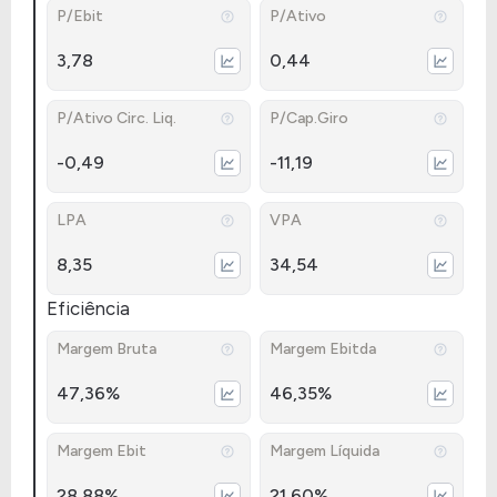
P/Ebit
P/Ativo
3,78
0,44
P/Ativo Circ. Liq.
P/Cap.Giro
-0,49
-11,19
LPA
VPA
8,35
34,54
Eficiência
Margem Bruta
Margem Ebitda
47,36%
46,35%
Margem Ebit
Margem Líquida
28,88%
21,60%