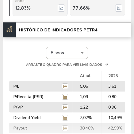
anos
12,83%
77,66%
HISTÓRICO DE INDICADORES
PETR4
5 anos
ARRASTE O QUADRO PARA VER MAIS DADOS
Atual
2025
P/L
5,06
3,61
P/Receita (PSR)
1,09
0,80
P/VP
1,22
0,96
Dividend Yield
7,02%
10,49%
Payout
38,46%
42,99%