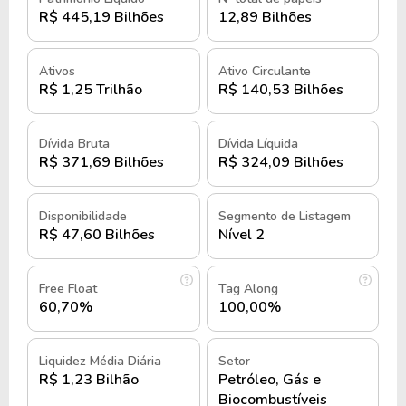
Janeiro, sob o governo de Getúlio Vargas como
R$ 445,19 Bilhões
12,89 Bilhões
parte de uma política nacionalista que visava
garantir a independência energética do Brasil.
Ativos
Ativo Circulante
Sob o lema "O petróleo é nosso", símbolo desse
R$ 1,25 Trilhão
R$ 140,53 Bilhões
movimento, o intuito era desenvolver a indústria do
petróleo em território nacional.
Dívida Bruta
Dívida Líquida
R$ 371,69 Bilhões
R$ 324,09 Bilhões
Nos primeiros anos a Petrobras enfrentou desafios
significativos devido à forte resistência política e
Disponibilidade
Segmento de Listagem
econômica contra o monopólio estatal do petróleo.
R$ 47,60 Bilhões
Nível 2
No entanto, a partir dos anos 1970, a Petrobras
começou a explorar petróleo em águas profundas.
Free Float
Tag Along
60,70%
100,00%
Especialmente na Bacia de Campos, consolidou sua
posição como a principal produtora de petróleo do
Liquidez Média Diária
Setor
país, responsável por mais de 80% da produção
R$ 1,23 Bilhão
Petróleo, Gás e
nacional
Biocombustíveis