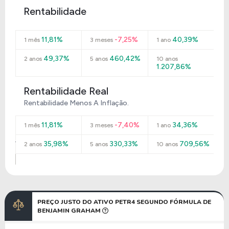
Rentabilidade
11,81%
-7,25%
40,39%
1 mês
3 meses
1 ano
49,37%
460,42%
2 anos
5 anos
10 anos
1.207,86%
Rentabilidade Real
Rentabilidade Menos A Inflação.
11,81%
-7,40%
34,36%
1 mês
3 meses
1 ano
35,98%
330,33%
709,56%
2 anos
5 anos
10 anos
PREÇO JUSTO DO ATIVO PETR4 SEGUNDO FÓRMULA DE
BENJAMIN GRAHAM