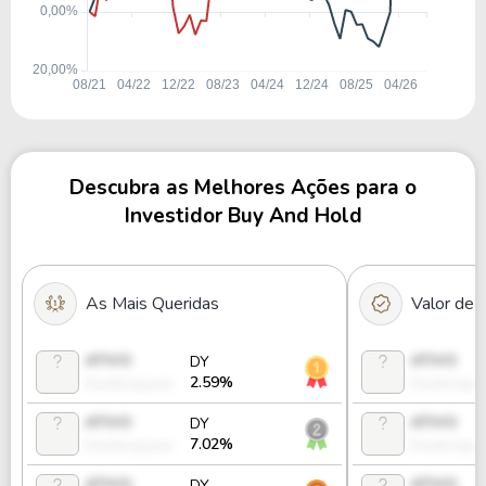
Descubra as Melhores Ações para o
Investidor Buy And Hold
As Mais Queridas
Valor de
ATIVO
ATIVO
DY
2.59%
Desbloquear
Desbloque
ATIVO
ATIVO
DY
7.02%
Desbloquear
Desbloque
ATIVO
ATIVO
DY