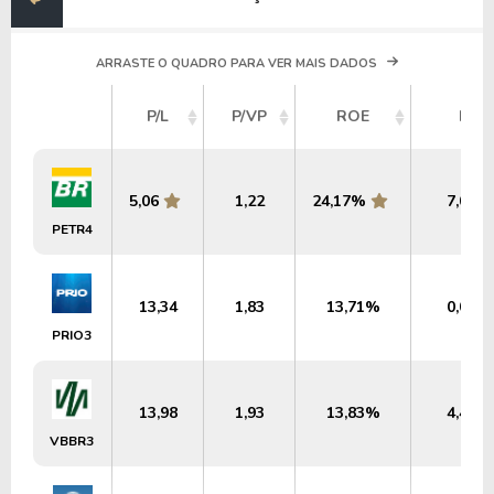
ARRASTE O QUADRO PARA VER MAIS DADOS
P/L
P/VP
ROE
DY
5,06
1,22
24,17%
7,02%
PETR4
13,34
1,83
13,71%
0,00%
PRIO3
13,98
1,93
13,83%
4,45%
VBBR3