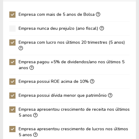
Giro Ativos
0,40
0,41
Empresa com mais de 5 anos de Bolsa
ROE
24,17%
26,49%
Empresa nunca deu prejuízo (ano fiscal)
ROIC
12,95%
13,21%
ROA
8,67%
9,04%
Empresa com lucro nos últimos 20 trimestres (5 anos)
Dívida Líquida / Ebitda
1,40
1,45
Dívida Líquida / Ebit
2,25
2,29
Empresa pagou +5% de dividendos/ano nos últimos 5
anos
Dívida Bruta / Patrimônio
0,83
0,92
Empresa possui ROE acima de 10%
Patrimônio / Ativos
0,36
0,34
Passivos / Ativos
0,64
1,71
Empresa possui dívida menor que patrimônio
Liquidez Corrente
0,74
0,71
Empresa apresentou crescimento de receita nos últimos
5 anos
CAGR Receitas 5 anos
12,83%
12,83%
CAGR Lucros 5 anos
77,66%
77,66%
Empresa apresentou crescimento de lucros nos últimos
5 anos