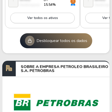
15.54%
Desbloquear
Desbloque
Ver todos os ativos
Ver to
Desbloquear todos os dados
SOBRE A EMPRESA PETROLEO BRASILEIRO
S.A. PETROBRAS