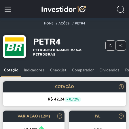
HOME
AÇÕES
PETR4
PETR4
PETROLEO BRASILEIRO S.A.
PETROBRAS
Cotação
Indicadores
Checklist
Comparador
Dividendos
R
COTAÇÃO
R$ 42,24
0,72%
VARIAÇÃO (12M)
P/L