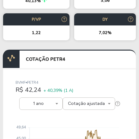
5,06
40,13%
P/VP
DY
1,22
7,02%
COTAÇÃO PETR4
BVMF
PETR4
R$ 42,24
+ 40,39%
(1 A)
1 ano
Cotação ajustada