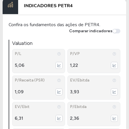
INDICADORES
PETR4
Confira os fundamentos das ações de PETR4.
Comparar indicadores
Valuation
P/L
P/VP
5,06
1,22
P/Receita (PSR)
EV/Ebitda
1,09
3,93
EV/Ebit
P/Ebitda
6,31
2,36