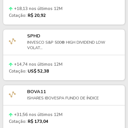
+18,13 nos últimos 12M
Estrutura e custos
Cotação:
R$ 20,92
A criação e o resgate de cotas são realizados por
participantes autorizados. O fundo possui taxa de
SPHD
administração, além de custos associados ao ETF
INVESCO S&P 500® HIGH DIVIDEND LOW
investido no exterior.
VOLAT...
Não há taxa de performance e não há distribuição
recorrente de rendimentos. Seu prazo de duração é
+14,74 nos últimos 12M
indeterminado.
Cotação:
US$ 52,38
História e evolução do ETF
BOVA11
O iShares S&P 500 Fundo de Investimento ETF foi
ISHARES IBOVESPA FUNDO DE ÍNDICE
lançado no Brasil com o objetivo de facilitar o
acesso ao mercado acionário dos Estados Unidos
por meio da bolsa brasileira, utilizando estrutura que
+31,56 nos últimos 12M
investe em ETF internacional.
Cotação:
R$ 173,04