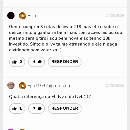
Biah
21/05/2026
Gente comprei 3 cotas de ivv a 419 mas ele n sobe n
desce sinto q ganharia bem mais com acoes fiis ou cdb
mesmo sera q tiro? sou bem nova e so tenho 10k
investido. Sinto q o ivv ta me atrasando e ele n paga
dividendo nem valoriza :(.
0
RESPONDER
4
Fgb1975@gmail.com
17/03/2026
Qual a diferença do Etf Ivv e do Ivvb11?
1
RESPONDER
3