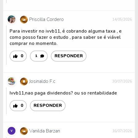
Priscilla Cordero
14/05/2026
Para investir no ivvb11, é cobrando alguma taxa , e
como posso fazer o estudo , para saber se é viável
comprar no momento.
0
RESPONDER
1
Josinaldo F.c
30/07/2026
Ivvb11,nao paga dividendos? ou so rentabilidade
0
RESPONDER
Vanilda Barzan
16/07/2026