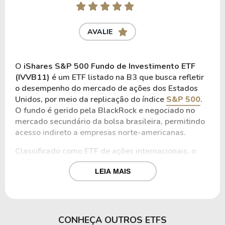
AVALIE
O
iShares S&P 500 Fundo de Investimento ETF
(IVVB11)
é um ETF listado na B3 que busca refletir
o desempenho do mercado de ações dos Estados
Unidos, por meio da replicação do índice
S&P 500
.
O fundo é gerido pela BlackRock e negociado no
mercado secundário da bolsa brasileira, permitindo
acesso indireto a empresas norte-americanas.
Classificado como ETF de ações internacionais, o
IVVB11 adota gestão passiva. A estratégia consiste
LEIA MAIS
em investir majoritariamente em cotas de um ETF no
exterior que replica o S&P 500, buscando refletir o
desempenho das empresas que compõem esse
índice no mercado global.
CONHEÇA OUTROS ETFS