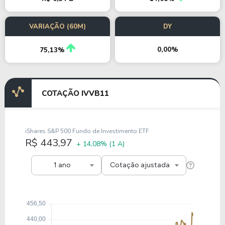
VARIAÇÃO (60M)
DY
0,00%
75,13%
COTAÇÃO IVVB11
iShares S&P 500 Fundo de Investimento ETF
R$ 443,97
+ 14,08%
(1 A)
1 ano
Cotação ajustada