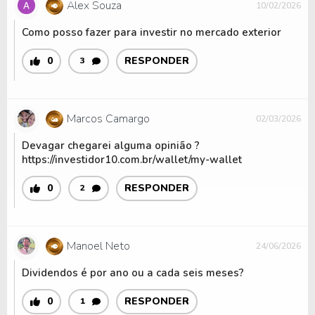
Alex Souza
10/02/2026
Como posso fazer para investir no mercado exterior
0
RESPONDER
3
Marcos Camargo
02/03/2026
Devagar chegarei alguma opinião ?
https://investidor10.com.br/wallet/my-wallet
0
RESPONDER
2
Manoel Neto
24/06/2026
Dividendos é por ano ou a cada seis meses?
0
RESPONDER
1