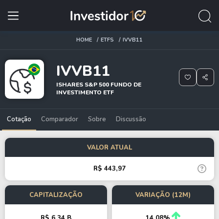
HOME
ETFS
IVVB11
IVVB11
ISHARES S&P 500 FUNDO DE
INVESTIMENTO ETF
Cotação
Comparador
Sobre
Discussão
VALOR ATUAL
R$ 443,97
CAPITALIZAÇÃO
VARIAÇÃO (12M)
R$ 6,34 B
14,08%