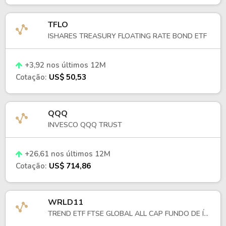
Ao longo do tempo, tornou-se um dos principais
instrumentos de acesso a ações globais na B3,
TFLO
acompanhando o crescimento do interesse por
diversificação internacional.
ISHARES TREASURY FLOATING RATE BOND ETF
Nos últimos anos, seu comportamento tem refletido
+3,92 nos últimos 12M
as oscilações do mercado norte-americano,
influenciado por resultados corporativos, política
Cotação:
US$ 50,53
monetária e condições macroeconômicas globais.
QQQ
INVESCO QQQ TRUST
+26,61 nos últimos 12M
Cotação:
US$ 714,86
WRLD11
TREND ETF FTSE GLOBAL ALL CAP FUNDO DE Í...