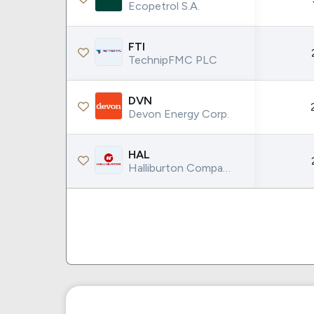
Ecopetrol S.A.
FTI
TechnipFMC PLC
DVN
Devon Energy Corp.
HAL
Halliburton Company