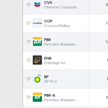
Weg
XPLG11
CVX
3
Chevron Corporation
Klabin
KNRI11
Petrobrás
KNCR11
COP
1
Ver todos
Ver todos
ConocoPhillips
PBR
1
Petroleo Brasileiro Petrobras SA ADR
ENB
Enbridge Inc
BP
BP PLC
PBR-A
1
Petróleo Brasileiro S.A. - Petrobras