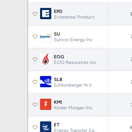
EPD
Enterprise Products Partners LP
SU
Suncor Energy Inc
EOG
EOG Resources Inc.
SLB
Schlumberger N.V.
KMI
Kinder Morgan Inc.
ET
Energy Transfer Equity LP