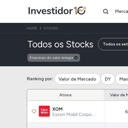
Merc
HOME
STOCKS
de empre
Todos os Stocks
Todos os se
Empresas do setor energia
Assuntos do momento
Índice
Ação
Ibovespa
Petrobras
Ranking por:
Valor de Mercado
DY
Mai
Ações
FIIs
Ativos
Valor de 
Taesa
XPML11
XOM
6
Itausa
RECR11
Exxon Mobil Corporation
Ambev
HGLG11