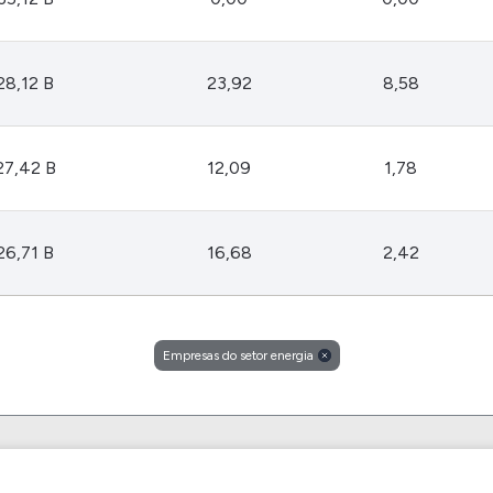
28,12 B
23,92
8,58
27,42 B
12,09
1,78
26,71 B
16,68
2,42
Empresas do setor energia