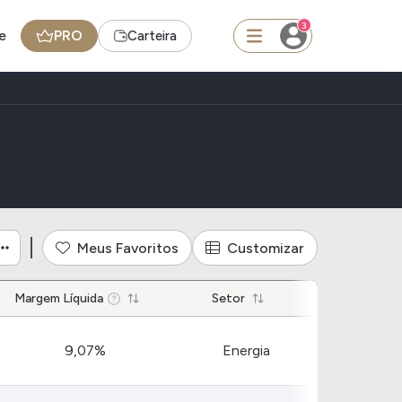
3
e
PRO
Carteira
squisar
Ferramenta
Dividendos
Meus Favoritos
Customizar
edas
Ideias
Margem Líquida
Setor
Agenda de Dividendos
9,07%
Energia
Radar do Dividendo Inteligente
oin - BNB
Carteiras Recomendadas