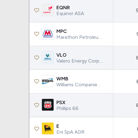
EQNR
Equinor ASA
MPC
Marathon Petroleum Corp.
VLO
Valero Energy Corporation
WMB
Williams Companies Inc.
PSX
Phillips 66
E
Eni SpA ADR