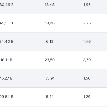
HASH11
Google
Dogecoin
80,49 B
18,48
1,95
GOLD11
Meta
Solana
XINA11
Coca-Cola
Cardano
45,53 B
19,88
2,25
Ver todos
Ver todos
Ver todos
24,40 B
6,13
1,46
118,11 B
23,50
2,39
115,27 B
35,91
1,50
09,84 B
5,41
1,29