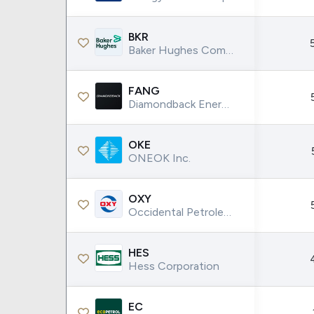
BKR
Baker Hughes Company
FANG
Diamondback Energy Inc.
OKE
ONEOK Inc.
OXY
Occidental Petroleum Corp.
HES
Hess Corporation
EC