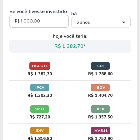
Se você tivesse investido
há
5 anos
hoje você teria:
R$ 1.382,70
*
HGLG11
CDI
R$ 1.382,70
R$ 1.788,60
IPCA
IBOV
R$ 1.302,30
R$ 1.404,70
SMLL
IFIX
R$ 727,20
R$ 1.357,50
IDIV
IVVB11
R$ 1.816,80
R$ 1.752,90