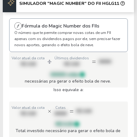
SIMULADOR "MAGIC NUMBER" DO FII HGLG11
Anterior
Próxima
Fórmula do Magic Number dos FIIs
O número que te permite comprar novas cotas de um FII
apenas com os dividendos pagos por ele, sem precisar fazer
novos aportes, gerando o efeito bola de neve.
Valor atual da cota
Últimos dividendos
00000
R$ 0,00
R$ 0,00
00000 cotas
necessárias pra gerar o efeito bola de neve.
Isso equivale a:
Valor atual da cota
Cotas
R$ 0,00
R$ 0,00
00000
R$ 0,00
Total investido necessário para gerar o efeito bola de