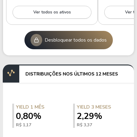
Ver todos os ativos
Ver to
Desbloquear todos os dados
DISTRIBUIÇÕES NOS ÚLTIMOS 12 MESES
YIELD 1 MÊS
YIELD 3 MESES
0,80%
2,29%
R$ 1,17
R$ 3,37