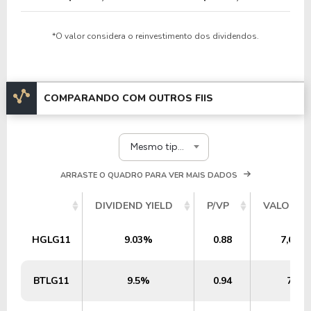
*O valor considera o reinvestimento dos dividendos.
COMPARANDO COM OUTROS FIIS
Mesmo tipo e segmento
ARRASTE O QUADRO PARA VER MAIS DADOS
DIVIDEND YIELD
P/VP
VALOR P
HGLG11
9.03%
0.88
7,60 
BTLG11
9.5%
0.94
7,43