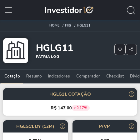
HOME
FIIS
HGLG11
HGLG11
PÁTRIA LOG
Cotação
Resumo
Indicadores
Comparador
Checklist
Divi
HGLG11 COTAÇÃO
R$ 147,00
0,17%
HGLG11 DY (12M)
P/VP