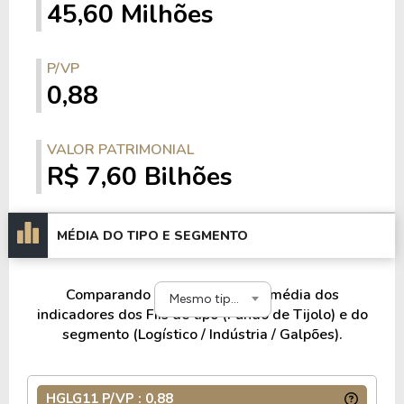
45,60 Milhões
HGLG RIBEIRÃO PRETO
Estado: São Paulo
Área bruta locável: 59.875,00 m²
P/VP
0,88
PARQUE TORINO
VALOR PATRIMONIAL
Estado: Minas Gerais
R$ 7,60 Bilhões
Área bruta locável: 66.397,00 m²
MÉDIA DO TIPO E SEGMENTO
CLE
Estado: São Paulo
Comparando o HGLG11 com a média dos
Área bruta locável: 66.520,00 m²
Mesmo tipo e segmento
indicadores dos FIIs de tipo (Fundo de Tijolo) e do
segmento (Logístico / Indústria / Galpões).
DCB
HGLG11 P/VP : 0,88
Estado: São Paulo