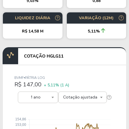
0,88
9,03%
LIQUIDEZ DIÁRIA
VARIAÇÃO (12M)
R$ 14,58 M
5,11%
COTAÇÃO HGLG11
BVMF
PÁTRIA LOG
R$ 147,00
+ 5,11%
(1 A)
1 ano
Cotação ajustada