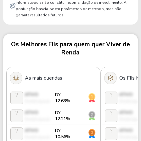
informativos e não constitui recomendação de investimento. A
pontuação baseia-se em parâmetros de mercado, mas não
garante resultados futuros.
Os Melhores FIIs para quem quer Viver de
Renda
As mais queridas
Os FIIs M
ATIVO
ATIVO
DY
12.63%
Desbloquear
Desbloque
ATIVO
ATIVO
DY
12.21%
Desbloquear
Desbloque
ATIVO
ATIVO
DY
10.56%
Desbloquear
Desbloque