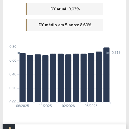
DY atual:
9,03%
DY médio em 5 anos:
8,60%