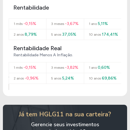
Rentabilidade
-0,15%
-3,67%
5,11%
1 mês
3 meses
1 ano
8,79%
37,05%
174,41%
2 anos
5 anos
10 anos
Rentabilidade Real
Rentabilidade Menos A Inflação.
-0,15%
-3,82%
0,60%
1 mês
3 meses
1 ano
-0,96%
5,24%
69,86%
2 anos
5 anos
10 anos
Já tem HGLG11 na sua carteira?
Gerencie seus investimentos