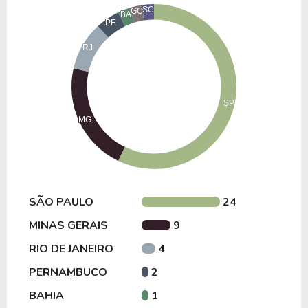
imobiliários que compõem ou já compuseram o
portfólio do fundo incluem:
Guarulhos (SP).
Porto Canoa (ES).
Betim BTS – Meli (MG).
Itupeva G200 (SP).
São Carlos (SP).
SÃO PAULO
24
Ribeirão Preto (SP).
MINAS GERAIS
9
Cone MM2 (PE).
RIO DE JANEIRO
4
PERNAMBUCO
2
Extrema II (MG).
BAHIA
1