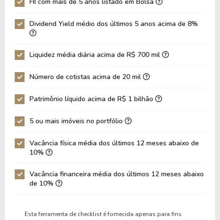
FII com mais de 5 anos listado em Bolsa
BPRP11
0%
0.86
169,5
Dividend Yield médio dos últimos 5 anos acima de 8%
EURO11
8.58%
0.78
161,6
Liquidez média diária acima de R$ 700 mil
Número de cotistas acima de 20 mil
Patrimônio líquido acima de R$ 1 bilhão
5 ou mais imóveis no portfólio
Vacância física média dos últimos 12 meses abaixo de
10%
Vacância financeira média dos últimos 12 meses abaixo
de 10%
Esta ferramenta de checklist é fornecida apenas para fins