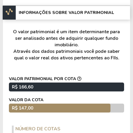
INFORMAÇÕES SOBRE VALOR PATRIMONIAL
HGLG DUQUE DE CAXIAS
Estado: Rio de Janeiro
O valor patrimonial é um item determinante para
Área bruta locável: 24.501,00 m²
ser analisado antes de adquirir qualquer fundo
imobiliário.
Através dos dados patrimoniais você pode saber
BETIM BTS - MELI
qual o valor real dos ativos pertencentes ao FIIs.
Estado: Minas Gerais
Área bruta locável: 95.730,00 m²
VALOR PATRIMONIAL POR COTA
R$ 166,60
ITUPEVA G200
VALOR DA COTA
Estado: São Paulo
R$ 147,00
Área bruta locável: 89.976,00 m²
NÚMERO DE COTAS