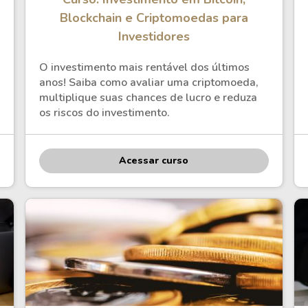
HASH11
Google
Dogecoin
Blockchain e Criptomoedas para
GOLD11
Meta
Solana
Investidores
XINA11
Coca-Cola
Cardano
O investimento mais rentável dos últimos
Ver todos
Ver todos
Ver todos
anos! Saiba como avaliar uma criptomoeda,
multiplique suas chances de lucro e reduza
os riscos do investimento.
Acessar curso