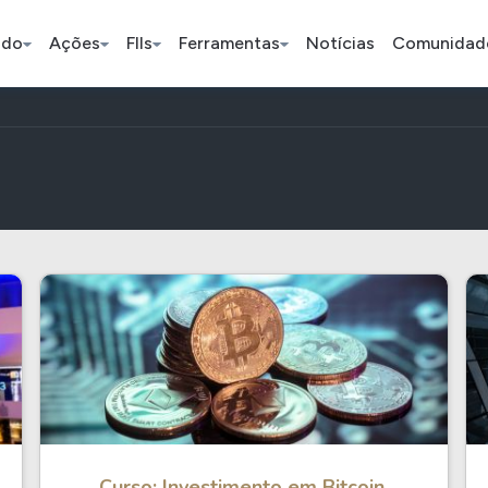
ado
Ações
FIIs
Ferramentas
Notícias
Comunidad
Pe
Ação
BDR
FII
Bradesco
JBS
TRXF11
ETFs
Stocks
Criptomo
BOVA11
Tesla
Bitcoin
IVVB11
Apple
Ethereum
SMAL11
Amazon
Binance C
Curso: Investimento em Bitcoin,