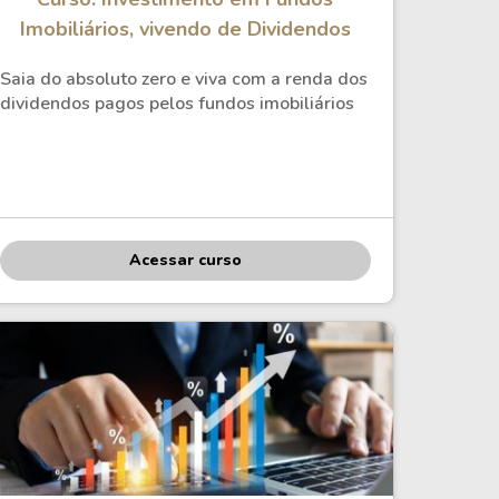
Comparador de Ativos
Imobiliários, vivendo de Dividendos
As Ações Mais Buscadas
Guia do Iniciante
Saia do absoluto zero e viva com a renda dos
dividendos pagos pelos fundos imobiliários
Acessar curso