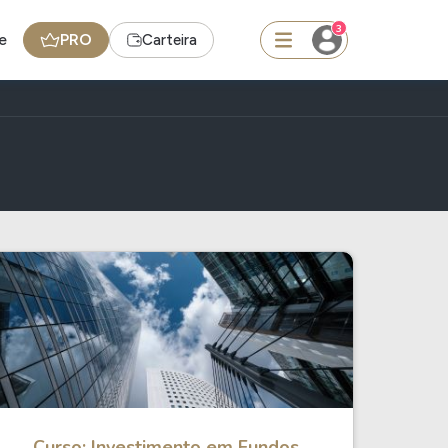
3
e
PRO
Carteira
squisar
Ferramenta
Dividendos
edas
Ideias
Agenda de Dividendos
Radar do Dividendo Inteligente
oin - BNB
Carteiras Recomendadas
Curso: Investimento em Fundos