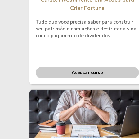
Weg
XPLG11
Criar Fortuna
Klabin
KNRI11
Petrobrás
KNCR11
Tudo que você precisa saber para construir
seu patrimônio com ações e desfrutar a vida
Ver todos
Ver todos
com o pagamento de dividendos
Acessar curso