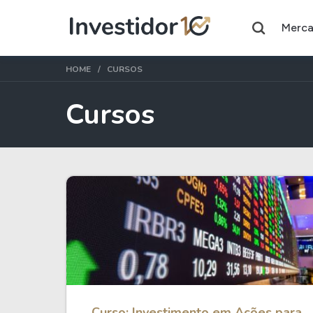
Merc
HOME
CURSOS
Cursos
Assuntos do momento
Índice
Ação
Ibovespa
Petrobras
Ações
FIIs
Taesa
XPML11
Itausa
RECR11
Ambev
HGLG11
Curso: Investimento em Ações para