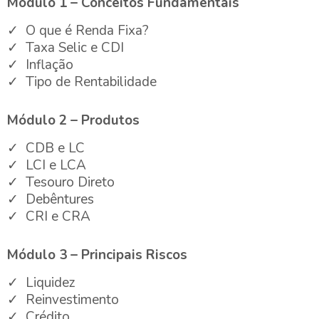
Módulo 1 – Conceitos Fundamentais
O que é Renda Fixa?
Taxa Selic e CDI
Inflação
Tipo de Rentabilidade
Módulo 2 – Produtos
CDB e LC
LCI e LCA
Tesouro Direto
Debêntures
CRI e CRA
Módulo 3 – Principais Riscos
Liquidez
Reinvestimento
Crédito