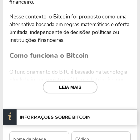
financeiro.
Nesse contexto, o Bitcoin foi proposto como uma
alternativa baseada em regras matemáticas e oferta
limitada, independente de decisões políticas ou
instituições financeiras.
Como funciona o Bitcoin
O funcionamento do BTC é baseado na tecnologia
blockchain, um registro público e distribuído que
armazena todas as transações realizadas na rede.
LEIA MAIS
As transações são agrupadas em blocos de dados e
validadas por participantes da rede chamados
INFORMAÇÕES SOBRE BITCOIN
mineradores. Após a validação, esses blocos são
adicionados à blockchain de forma sequencial e
permanente, formando um histórico transparente e
Nome da Moeda
Código