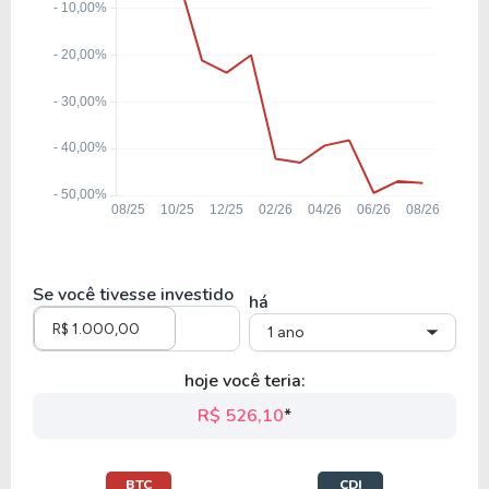
Se você tivesse investido
há
1 ano
hoje você teria:
R$ 526,10
*
BTC
CDI