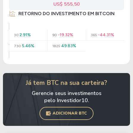
US$ 555,50
RETORNO DO INVESTIMENTO EM BITCOIN
2.91%
-19.32%
-44.31%
30
90
365
5.46%
49.83%
730
1825
Já tem BTC na sua carteira?
Gerencie seus investimentos
pelo Investidor10.
ADICIONAR BTC