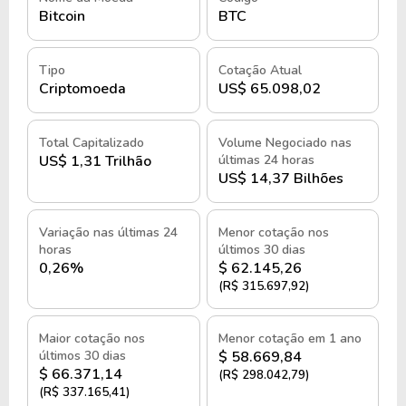
praticamente imutável das operações.
Bitcoin
BTC
A segurança da rede é garantida por criptografia e
pelo mecanismo de consenso chamado
Proof of
Tipo
Cotação Atual
Criptomoeda
US$ 65.098,02
Work
, no qual computadores competem para
resolver cálculos matemáticos complexos. Esse
processo valida transações e protege o sistema
Total Capitalizado
Volume Negociado nas
contra fraudes.
US$ 1,31 Trilhão
últimas 24 horas
US$ 14,37 Bilhões
Outro elemento central do Bitcoin é sua política
monetária programada. A oferta total é limitada a
Variação nas últimas 24
Menor cotação nos
21 milhões de unidades, e novos bitcoins são
horas
últimos 30 dias
0,26%
$ 62.145,26
emitidos gradualmente como recompensa para os
(R$ 315.697,92)
mineradores.
Aproximadamente a cada quatro anos ocorre o
Maior cotação nos
Menor cotação em 1 ano
últimos 30 dias
$ 58.669,84
chamado halving, evento que reduz pela metade a
$ 66.371,14
(R$ 298.042,79)
emissão de novas moedas. Essa estrutura cria um
(R$ 337.165,41)
sistema monetário previsível e escasso,