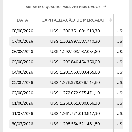
ARRASTE O QUADRO PARA VER MAIS DADOS
DATA
CAPITALIZAÇÃO DE MERCADO
V
08/08/2026
US$ 1.306.351.604.513,30
US$ 14.
07/08/2026
US$ 1.302.997.187.740,30
US$ 21.
06/08/2026
US$ 1.292.103.167.054,60
US$ 19.
05/08/2026
US$ 1.299.846.454.350,00
US$ 23.
04/08/2026
US$ 1.289.963.583.455,60
US$ 24.
03/08/2026
US$ 1.278.979.028.144,80
US$ 26.
02/08/2026
US$ 1.272.672.975.471,10
US$ 14.
01/08/2026
US$ 1.256.061.690.866,30
US$ 14.
31/07/2026
US$ 1.261.771.013.847,30
US$ 31.
30/07/2026
US$ 1.298.554.521.481,80
US$ 27.