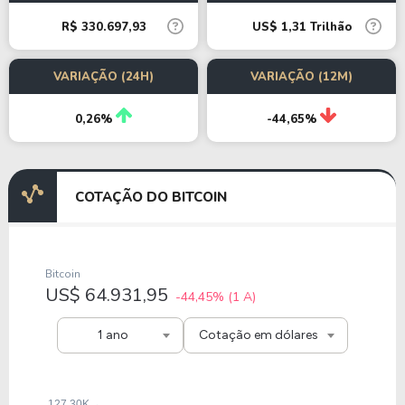
R$ 330.697,93
US$ 1,31 Trilhão
VARIAÇÃO (24H)
VARIAÇÃO (12M)
0,26%
-44,65%
COTAÇÃO DO BITCOIN
Bitcoin
US$ 64.931,95
-44,45%
(1 A)
1 ano
Cotação em dólares