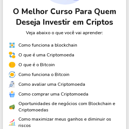
para uma carteira privada, caso o investidor busque
maior controle sobre a custódia.
O Melhor Curso Para Quem
Deseja Investir em Criptos
Dependendo da criptomoeda e da rede, também
podem existir outras formas de aquisição, como
Veja abaixo o que você vai aprender:
mineração, staking ou participação em atividades do
ecossistema. No entanto, essas alternativas
Como funciona a blockchain
geralmente exigem conhecimento técnico,
O que é uma Criptomoeda
equipamentos específicos ou envolvem níveis mais
elevados de risco.
O que é o Bitcoin
Como funciona o Bitcoin
Como avaliar uma Criptomoeda
Como comprar uma Criptomoeda
Oportunidades de negócios com Blockchain e
Criptomoedas
Como maximizar meus ganhos e diminuir os
riscos