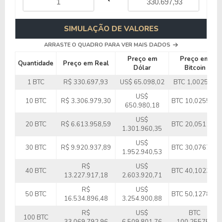
SIMULAÇÃO DE VALORES
ARRASTE O QUADRO PARA VER MAIS DADOS
Preço em
Preço em
Quantidade
Preço em Real
Dólar
Bitcoin
1 BTC
R$ 330.697,93
US$ 65.098,02
BTC 1,002557
US$
10 BTC
R$ 3.306.979,30
BTC 10,025575
650.980,18
US$
20 BTC
R$ 6.613.958,59
BTC 20,051150
1.301.960,35
US$
30 BTC
R$ 9.920.937,89
BTC 30,076725
1.952.940,53
R$
US$
40 BTC
BTC 40,102300
13.227.917,18
2.603.920,71
R$
US$
50 BTC
BTC 50,127875
16.534.896,48
3.254.900,88
R$
US$
BTC
100 BTC