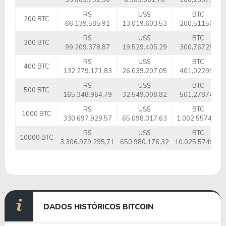
33.069.792,96
6.509.801,76
100,255750
R$
US$
BTC
200 BTC
66.139.585,91
13.019.603,53
200,511500
R$
US$
BTC
300 BTC
99.209.378,87
19.529.405,29
300,767250
R$
US$
BTC
400 BTC
132.279.171,83
26.039.207,05
401,022999
R$
US$
BTC
500 BTC
165.348.964,79
32.549.008,82
501,278749
R$
US$
BTC
1000 BTC
330.697.929,57
65.098.017,63
1.002,557499
R$
US$
BTC
10000 BTC
3.306.979.295,71
650.980.176,32
10.025,574987
DADOS HISTÓRICOS BITCOIN