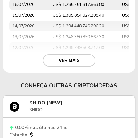
16/07/2026
US$ 1.285.251.817.963,80
US$ 26.
15/07/2026
US$ 1.305.854.027.208,40
US$ 29.
14/07/2026
US$ 1.294.448.746.296,20
US$ 28.
13/07/2026
US$ 1.246.380.850.867,30
US$ 30.
12/07/2026
US$ 1.286.749.509.717,60
US$ 19.
11/07/2026
US$ 1.290.366.137.817,50
US$ 13.
VER MAIS
10/07/2026
US$ 1.279.326.161.910,50
US$ 27.
09/07/2026
US$ 1.268.581.152.542,70
US$ 26.
CONHEÇA OUTRAS CRIPTOMOEDAS
08/07/2026
US$ 1.244.528.663.726,60
US$ 27.
SHIDO [NEW]
SHIDO
0,00% nas últimas 24hs
Cotação:
$ -