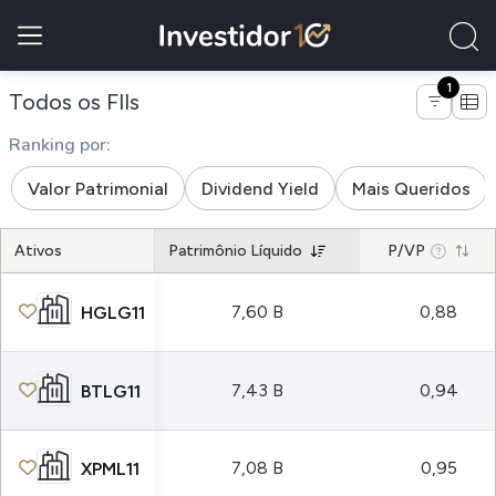
1
de empresas do tipo fundo de tijolo
Todos os FIIs
Ranking por:
Valor Patrimonial
Dividend Yield
Mais Queridos
Ativos
Patrimônio Líquido
P/VP
7,60 B
0,88
HGLG11
7,43 B
0,94
BTLG11
7,08 B
0,95
XPML11