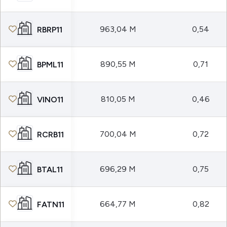
963,04 M
0,54
RBRP11
890,55 M
0,71
BPML11
810,05 M
0,46
VINO11
700,04 M
0,72
RCRB11
696,29 M
0,75
BTAL11
664,77 M
0,82
FATN11