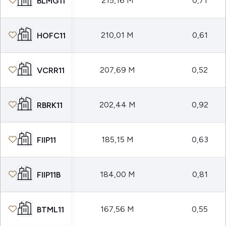
215,16 M
0,71
BLMG11
210,01 M
0,61
HOFC11
207,69 M
0,52
VCRR11
202,44 M
0,92
RBRK11
185,15 M
0,63
FIIP11
184,00 M
0,81
FIIP11B
167,56 M
0,55
BTML11