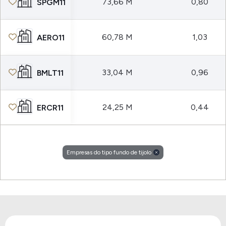
73,66 M
0,80
SPGM11
60,78 M
1,03
AERO11
33,04 M
0,96
BMLT11
24,25 M
0,44
ERCR11
Empresas do tipo fundo de tijolo