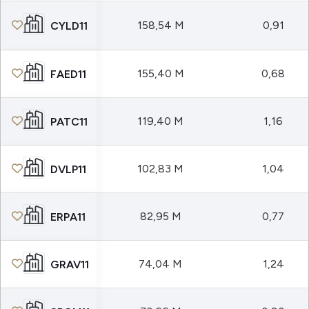
158,54 M
0,91
CYLD11
155,40 M
0,68
FAED11
119,40 M
1,16
PATC11
102,83 M
1,04
DVLP11
82,95 M
0,77
ERPA11
74,04 M
1,24
GRAV11