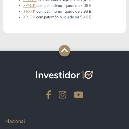
XPML11
com patrimônio líquido de
7,08 B
.
TRXF11
com patrimônio líquido de
5,98 B
.
XPLG11
com patrimônio líquido de
5,40 B
.
Nacional