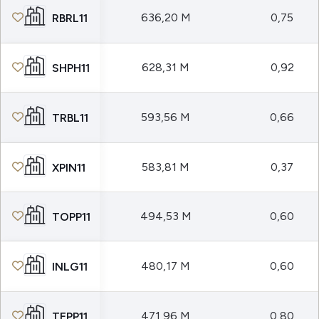
636,20 M
0,75
RBRL11
628,31 M
0,92
SHPH11
593,56 M
0,66
TRBL11
583,81 M
0,37
XPIN11
494,53 M
0,60
TOPP11
480,17 M
0,60
INLG11
471,96 M
0,80
TEPP11