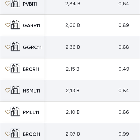
2,84 B
0,64
PVBI11
2,66 B
0,89
GARE11
2,36 B
0,88
GGRC11
2,15 B
0,49
BRCR11
2,13 B
0,84
HSML11
2,10 B
0,86
PMLL11
2,07 B
0,99
BRCO11