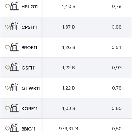
1,40 B
0,78
HSLG11
1,37 B
0,88
CPSH11
1,26 B
0,54
BROF11
1,22 B
0,93
GSFI11
1,22 B
0,78
GTWR11
1,03 B
0,60
KORE11
973,31 M
0,50
BBIG11