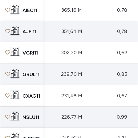
365,16 M
0,78
AIEC11
351,64 M
0,78
AJFI11
302,30 M
0,62
VGRI11
239,70 M
0,85
GRUL11
231,48 M
0,67
CXAG11
226,77 M
0,99
NSLU11