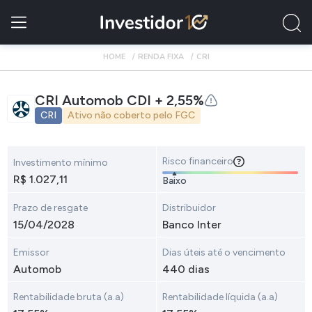
HOME
RENDA FIXA
CRI
CRI Automob CDI + 2,55%
CRI
Ativo não coberto pelo FGC
Risco financeiro
Investimento mínimo
R$ 1.027,11
Baixo
Prazo de resgate
Distribuidor
15/04/2028
Banco Inter
Emissor
Dias úteis até o vencimento
Automob
440 dias
Rentabilidade bruta (a.a)
Rentabilidade líquida (a.a)