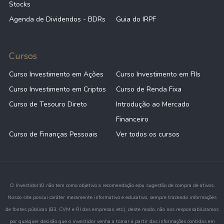
Stocks
Agenda de Dividendos - BDRs
Guia do IRPF
Cursos
Curso Investimento em Ações
Curso Investimento em FIIs
Curso Investimento em Criptos
Curso de Renda Fixa
Curso de Tesouro Direto
Introdução ao Mercado
Financeiro
Curso de Finanças Pessoais
Ver todos os cursos
O Investidor10 não tem como objetivo a recomendação e/ou sugestão de compra de ativos.
Nosso site possui caráter meramente informativo e educativo, sempre trazendo informações
de fontes públicas (B3, CVM e RI das empresas, etc.), deste modo, não nos responsabilizamos
por qualquer decisão que o investidor venha a tomar a partir das informações contidas em