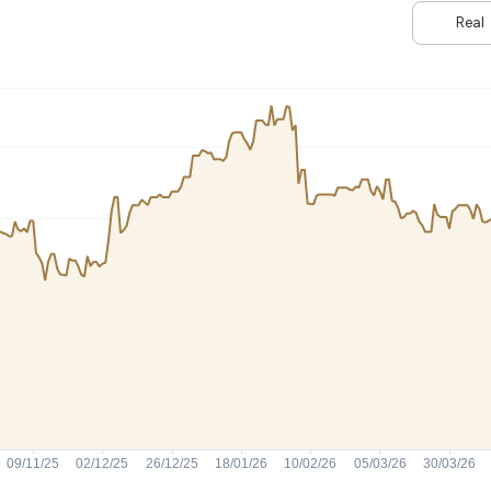
HASH11
Google
Dogecoin
Real
GOLD11
Meta
Solana
XINA11
Coca-Cola
Cardano
Ver todos
Ver todos
Ver todos