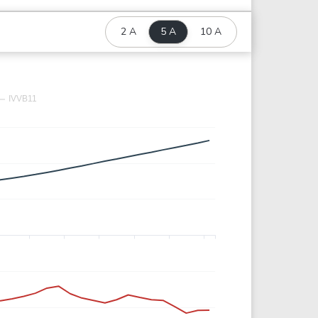
2 A
5 A
10 A