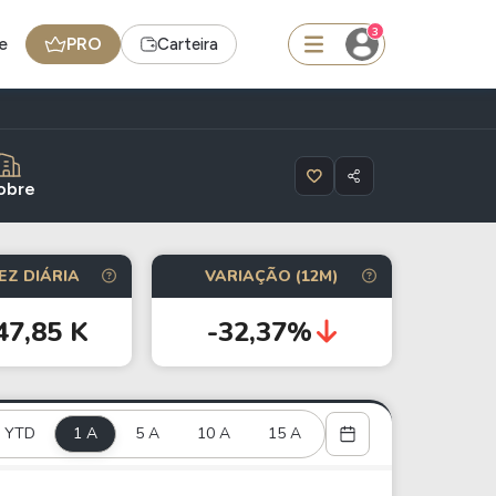
3
e
PRO
Carteira
squisar
obre
Ferramenta
EZ DIÁRIA
VARIAÇÃO (12M)
Dividendos
47,85 K
-32,37%
edas
Ideias
Agenda de Dividendos
YTD
1 A
Radar do Dividendo Inteligente
5 A
10 A
15 A
oin - BNB
Carteiras Recomendadas