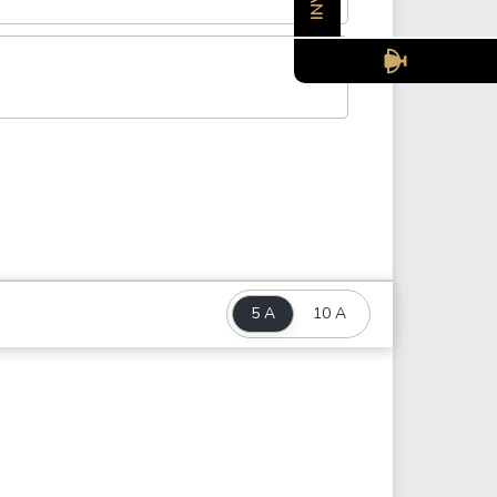
5 A
10 A