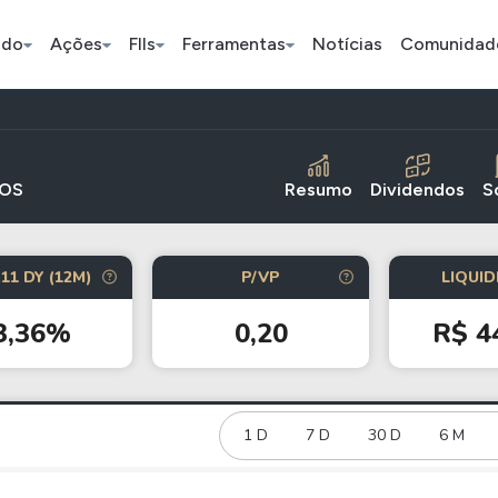
ado
Ações
FIIs
Ferramentas
Notícias
Comunidad
Pe
IOS
Resumo
Dividendos
S
Ação
BDR
FII
11 DY (12M)
P/VP
LIQUID
Bradesco
JBS
TRXF11
3,36%
0,20
R$ 4
ETFs
Stocks
Criptomo
BOVA11
Tesla
Bitcoin
IVVB11
Apple
1 D
7 D
30 D
Ethereum
6 M
SMAL11
Amazon
Binance C