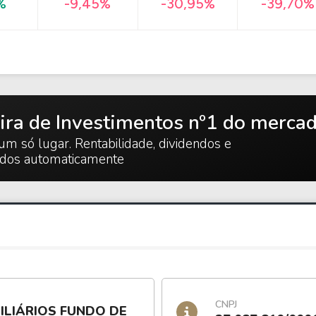
-39,70%
%
-9,45%
-30,95%
ira de Investimentos nº1 do merca
um só lugar. Rentabilidade, dividendos e
ados automaticamente
CNPJ
ILIÁRIOS FUNDO DE