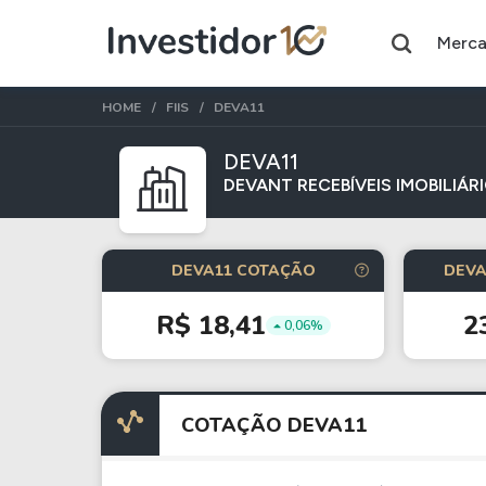
Merc
HOME
FIIS
DEVA11
DEVA11
DEVANT RECEBÍVEIS IMOBILIÁR
Assuntos do momento
Índice
Ação
DEVA11 COTAÇÃO
DEVA
Ibovespa
Petrobras
R$ 18,41
2
0,06%
Ações
FIIs
Taesa
XPML11
COTAÇÃO DEVA11
Itausa
RECR11
Ambev
HGLG11