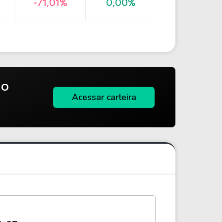
-71,01%
0,00%
do
Acessar carteira