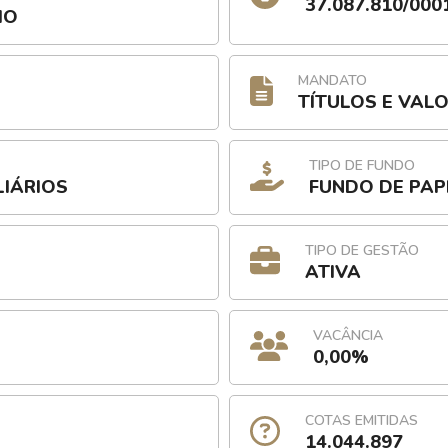
37.087.810/000
IO
MANDATO
TÍTULOS E VAL
TIPO DE FUNDO
LIÁRIOS
FUNDO DE PAP
TIPO DE GESTÃO
ATIVA
VACÂNCIA
0,00%
COTAS EMITIDAS
14.044.897