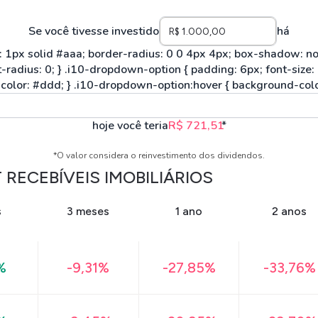
Se você tivesse investido
há
hoje você teria
R$ 721,51
*
*O valor considera o reinvestimento dos dividendos.
RECEBÍVEIS IMOBILIÁRIOS
s
3 meses
1 ano
2 anos
%
-9,31%
-27,85%
-33,76%