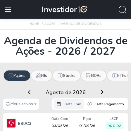
HOME
AÇÕES
AGENDA DE DIVIDENDOS
Agenda de Dividendos de
Ações - 2026 / 2027
Ações
FIIs
Stocks
BDRs
ETFs In
Agosto de 2026
Meus ativos
Data Com
Data Pagamento
Data Com
Pgto
JSCP
BBDC3
03/08/26
01/09/26
R$ 0,02