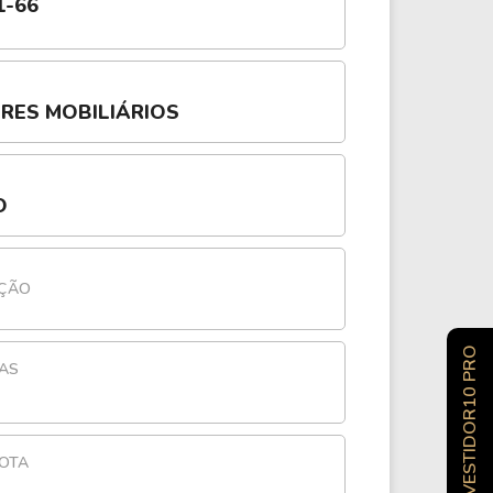
1-66
ORES MOBILIÁRIOS
O
AÇÃO
INVESTIDOR10 PRO
AS
COTA