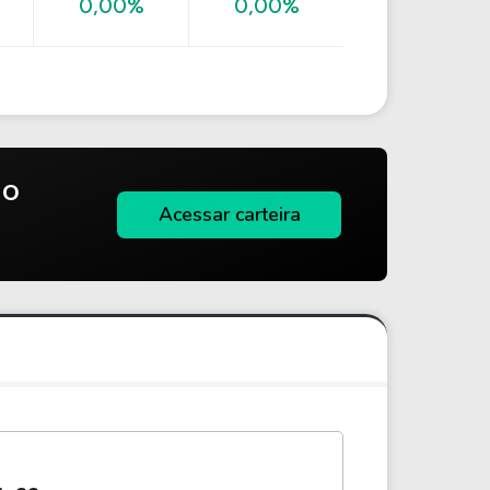
0,00%
0,00%
do
Acessar carteira