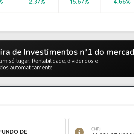
4,66%
%
2,37%
15,67%
ira de Investimentos nº1 do merca
um só lugar. Rentabilidade, dividendos e
ados automaticamente
CNPJ
 FUNDO DE