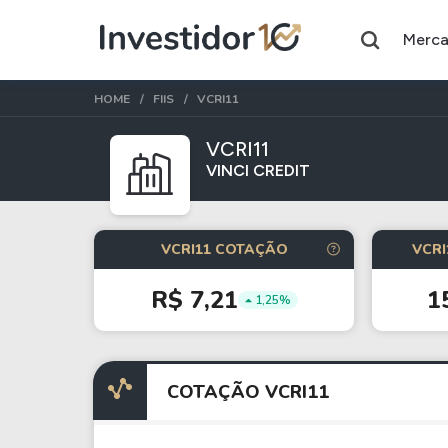
Merc
HOME
FIIS
VCRI11
VCRI11
VINCI CREDIT
Assuntos do momento
Índice
Ação
VCRI11 COTAÇÃO
VCRI
Ibovespa
Petrobras
R$ 7,21
1
1,25%
Ações
FIIs
Taesa
XPML11
COTAÇÃO VCRI11
Itausa
RECR11
Ambev
HGLG11