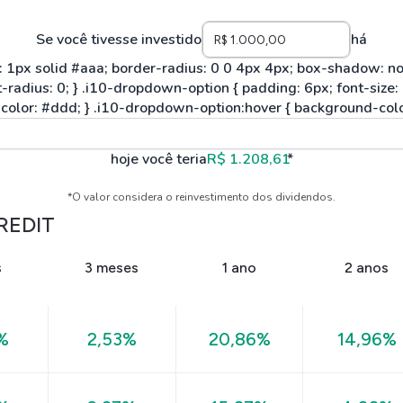
Se você tivesse investido
há
hoje você teria
R$ 1.208,61
*
*O valor considera o reinvestimento dos dividendos.
REDIT
s
3 meses
1 ano
2 anos
%
2,53%
20,86%
14,96%