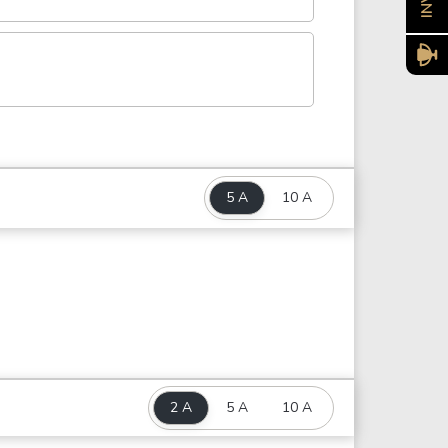
5 A
10 A
2 A
5 A
10 A