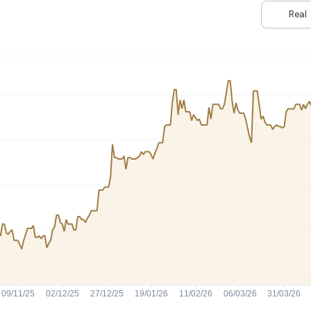
HASH11
Google
Dogecoin
Real
GOLD11
Meta
Solana
XINA11
Coca-Cola
Cardano
Ver todos
Ver todos
Ver todos