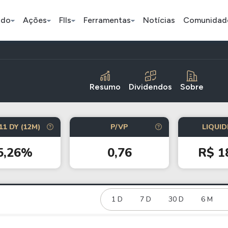
ado
Ações
FIIs
Ferramentas
Notícias
Comunidad
Pe
Resumo
Dividendos
Sobre
Ação
BDR
FII
11 DY (12M)
P/VP
LIQUID
Bradesco
JBS
TRXF11
5,26%
0,76
R$ 1
ETFs
Stocks
Criptomo
BOVA11
Tesla
Bitcoin
IVVB11
Apple
1 D
7 D
30 D
Ethereum
6 M
SMAL11
Amazon
Binance C