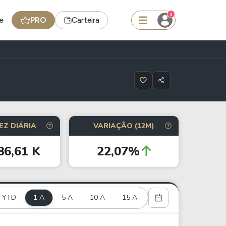
3
e
PRO
Carteira
squisar
Ferramenta
EZ DIÁRIA
VARIAÇÃO (12M)
Dividendos
86,61 K
22,07%
edas
Ideias
Agenda de Dividendos
YTD
1 A
Radar do Dividendo Inteligente
5 A
10 A
15 A
oin - BNB
Carteiras Recomendadas