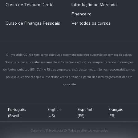
Curso de Tesouro Direto
Introdução ao Mercado
Financeiro
Curso de Finanças Pessoais
Ver todos os cursos
O Investidor10 não tem como objetivo a recomendação e/ou sugestão de compra de ativos.
Nosso site possui caráter meramente informativo e educativo, sempre trazendo informações
de fontes públicas (B3, CVM e RI das empresas, etc.), deste modo, não nos responsabilizamos
por qualquer decisão que o investidor venha a tomar a partir das informações contidas em
nosso site.
Português
English
Español
Français
(Brasil)
(US)
(ES)
(FR)
Copyright © Investidor10. Todos os direitos reservados