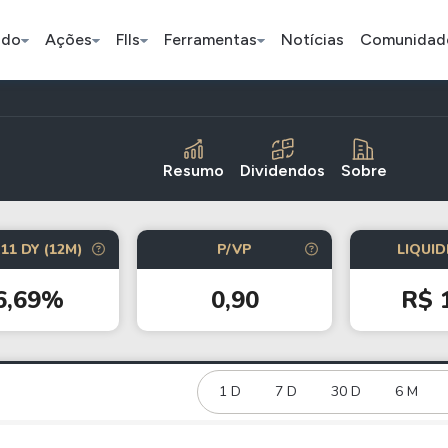
ado
Ações
FIIs
Ferramentas
Notícias
Comunidad
Pe
Resumo
Dividendos
Sobre
Índice
Ação
Ação
11 DY (12M)
P/VP
LIQUID
Selic
BB Seguridade
Bradsaú
6,69%
0,90
R$ 
ETFs
Stocks
Criptomo
BOVA11
Tesla
Bitcoin
IVVB11
Apple
1 D
7 D
30 D
Ethereum
6 M
SMAL11
Amazon
Binance C