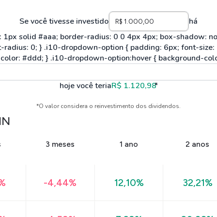
Se você tivesse investido
há
hoje você teria
R$ 1.120,98
*
*O valor considera o reinvestimento dos dividendos.
IN
s
3 meses
1 ano
2 anos
8%
-4,44%
12,10%
32,21%