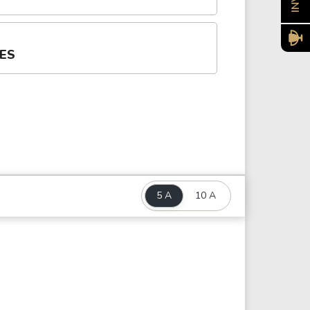
ÕES
5 A
10 A