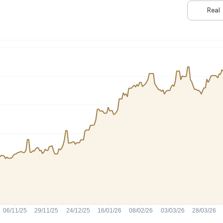
HASH11
Google
Dogecoin
Real
GOLD11
Meta
Solana
XINA11
Coca-Cola
Cardano
Ver todos
Ver todos
Ver todos