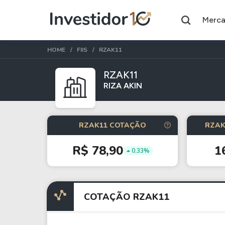
Merc
HOME
FIIS
RZAK11
RZAK11
RIZA AKIN
Assuntos do momento
Índice
Commodity
RZAK11 COTAÇÃO
RZAK
Ibovespa
Petróleo
R$ 78,90
1
0,33%
Ações
FIIs
Taesa
XPML11
COTAÇÃO RZAK11
Itausa
RECR11
Ambev
HGLG11