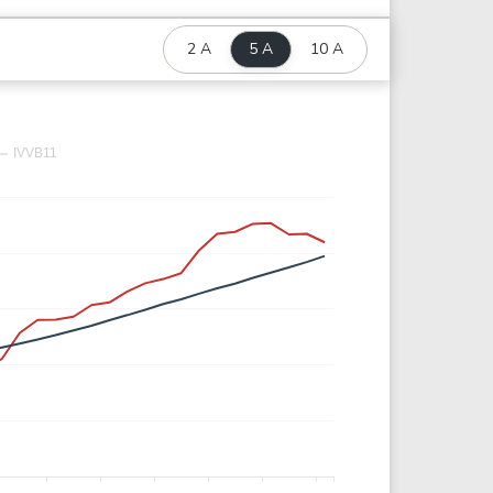
2 A
5 A
10 A