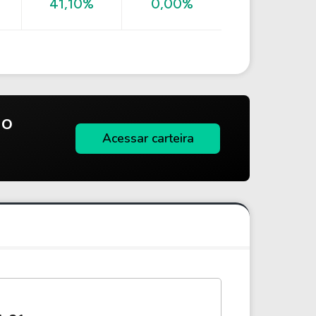
41,10%
0,00%
do
Acessar carteira