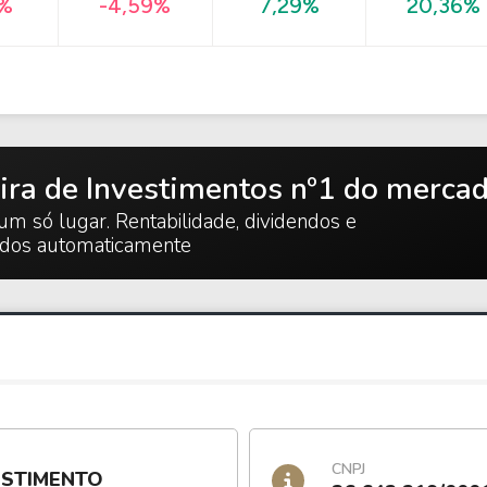
20,36%
8%
-4,59%
7,29%
ira de Investimentos nº1 do merca
um só lugar. Rentabilidade, dividendos e
ados automaticamente
CNPJ
ESTIMENTO