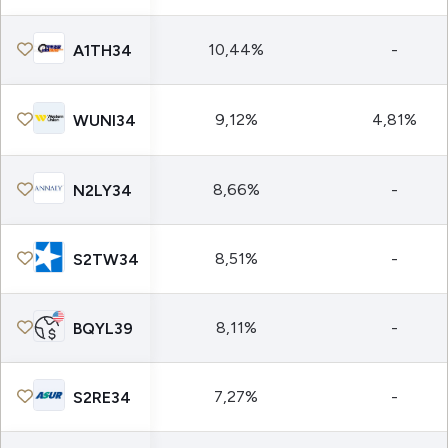
10,44%
-
A1TH34
9,12%
4,81%
WUNI34
8,66%
-
N2LY34
8,51%
-
S2TW34
8,11%
-
BQYL39
7,27%
-
S2RE34