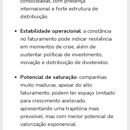
consolidadas, com presença
internacional e forte estrutura de
3,61%
1,95%
R1EL34
distribuição.
Estabilidade operacional
: a constância
3,56%
-
BGOZ39
no faturamento pode indicar resiliência
em momentos de crise, além de
3,54%
-
CMCS34
sustentar políticas de investimento,
inovação e distribuição de dividendos.
3,52%
2,53%
W1PP34
Potencial de saturação
: companhias
muito maduras, apesar do alto
faturamento, podem ter espaço limitado
3,50%
-
BSTI39
para crescimento acelerado,
apresentando uma trajetória mais
3,48%
4,12%
H1SB34
previsível, mas com menor potencial de
valorização exponencial.