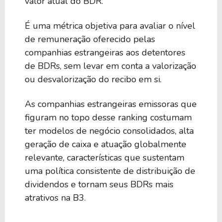
valor atual do BDR.
4,55%
4,82%
INGG34
É uma métrica objetiva para avaliar o nível
de remuneração oferecido pelas
4,52%
-
H1TH34
companhias estrangeiras aos detentores
de BDRs, sem levar em conta a valorização
ou desvalorização do recibo em si.
4,51%
1,90%
PFIZ34
As companhias estrangeiras emissoras que
figuram no topo desse ranking costumam
4,50%
3,09%
N1WG34
ter modelos de negócio consolidados, alta
geração de caixa e atuação globalmente
4,49%
2,90%
A1EG34
relevante, características que sustentam
uma política consistente de distribuição de
dividendos e tornam seus BDRs mais
4,36%
1,33%
UPSS34
atrativos na B3.