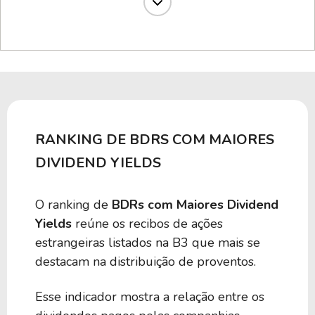
5,33%
13,10%
F1MC34
5,18%
-
T1DG34
5,10%
-
BEZA39
RANKING DE BDRS COM MAIORES
DIVIDEND YIELDS
5,04%
-
G1AM34
O ranking de
BDRs com Maiores Dividend
4,98%
1,73%
A1RE34
Yields
reúne os recibos de ações
estrangeiras listados na B3 que mais se
destacam na distribuição de proventos.
4,93%
-
BLPA39
Esse indicador mostra a relação entre os
4,91%
7,58%
TXSA34