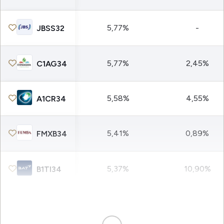
5,77%
-
JBSS32
5,77%
2,45%
C1AG34
5,58%
4,55%
A1CR34
5,41%
0,89%
FMXB34
5,37%
10,90%
B1TI34
5,33%
-
PAGS34