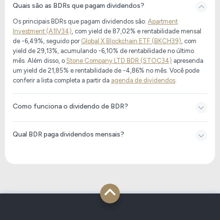
Quais são as BDRs que pagam dividendos?
Os principais BDRs que pagam dividendos são:
Apartment
3,41%
0,30%
L1KQ34
Investment (A1IV34)
, com yield de 87,02% e rentabilidade mensal
de -6,49%, seguido por
Global X Blockchain ETF (BKCH39)
, com
yield de 29,13%, acumulando -6,10% de rentabilidade no último
3,40%
-
BHEW39
mês. Além disso, o
Stone Company LTD BDR (STOC34)
apresenda
um yield de 21,85% e rentabilidade de -4,86% no mês. Você pode
conferir a lista completa a partir da
agenda de dividendos
.
H1RB34
3,39%
3,83%
Como funciona o dividendo de BDR?
Qual BDR paga dividendos mensais?
3,38%
-
E1MN34
3,34%
-
B2AP34
3,33%
18,03%
AURA33