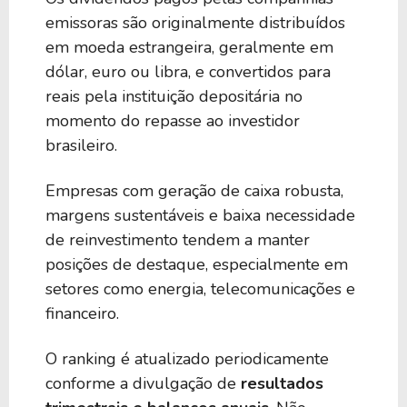
emissoras são originalmente distribuídos
4,06%
3,56%
VERZ34
em moeda estrangeira, geralmente em
dólar, euro ou libra, e convertidos para
reais pela instituição depositária no
4,00%
-
BHDV39
momento do repasse ao investidor
brasileiro.
3,95%
2,28%
P1EA34
Empresas com geração de caixa robusta,
margens sustentáveis e baixa necessidade
3,94%
15,77%
RIOT34
de reinvestimento tendem a manter
posições de destaque, especialmente em
3,87%
-
V1IP34
setores como energia, telecomunicações e
financeiro.
3,86%
5,01%
N1GG34
O ranking é atualizado periodicamente
conforme a divulgação de
resultados