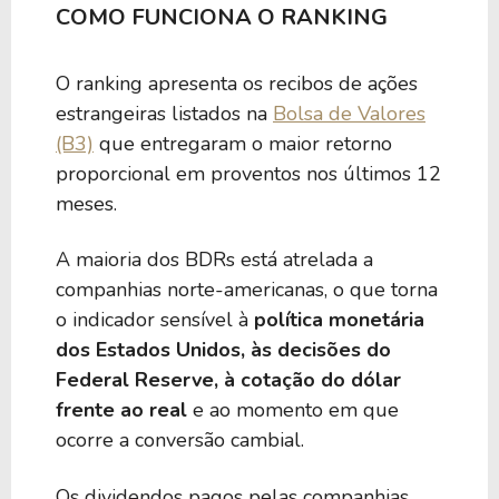
4,36%
7,10%
MOOO34
COMO FUNCIONA O RANKING
4,33%
1,71%
W1HR34
O ranking apresenta os recibos de ações
estrangeiras listados na
Bolsa de Valores
(B3)
que entregaram o maior retorno
4,28%
3,13%
KHCB34
proporcional em proventos nos últimos 12
meses.
4,22%
0,93%
R1HI34
A maioria dos BDRs está atrelada a
companhias norte-americanas, o que torna
4,18%
-
EPOL39
o indicador sensível à
política monetária
dos Estados Unidos, às decisões do
Federal Reserve, à cotação do dólar
4,11%
-
BHYG39
frente ao real
e ao momento em que
ocorre a conversão cambial.
4,10%
7,43%
BEWZ39
Os dividendos pagos pelas companhias