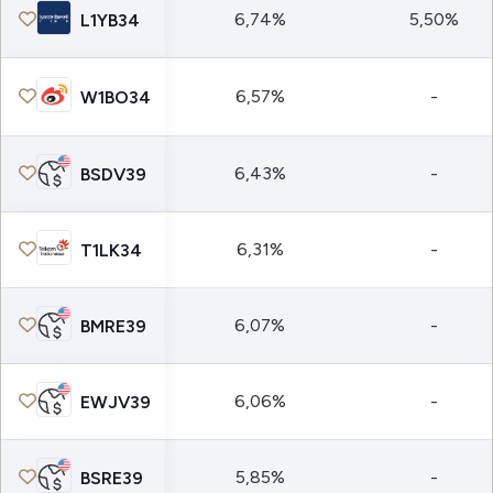
6,74%
5,50%
L1YB34
6,57%
-
W1BO34
6,43%
-
BSDV39
6,31%
-
T1LK34
6,07%
-
BMRE39
6,06%
-
EWJV39
5,85%
-
BSRE39