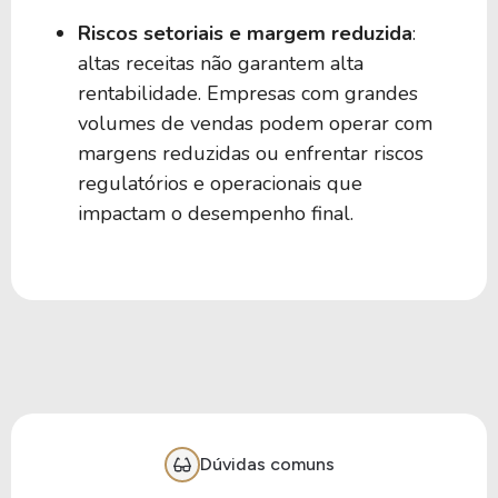
3,47%
3,47%
E1IX34
Riscos setoriais e margem reduzida
:
altas receitas não garantem alta
3,45%
2,69%
S1SL34
rentabilidade. Empresas com grandes
volumes de vendas podem operar com
margens reduzidas ou enfrentar riscos
3,44%
1,76%
CLXC34
regulatórios e operacionais que
impactam o desempenho final.
3,44%
1,20%
F1NI34
3,44%
-
L1AM34
3,43%
1,82%
DEOP34
Dúvidas comuns
3,42%
4,54%
O1KE34