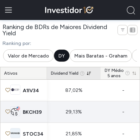
Ranking de BDRs de Maiores Dividend
Yield
Ranking por:
Valor de Mercado
DY
Mais Baratas - Graham
M
DY Médio
Ativos
Dividend Yield
5 anos
87,02%
-
A1IV34
29,13%
-
BKCH39
21,85%
-
STOC34