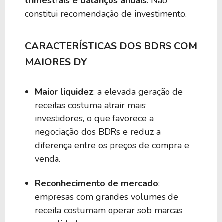
trimestrais e balanços anuais
. Não
3,86%
-
O2HI34
constitui recomendação de investimento.
3,81%
6,30%
C1CI34
CARACTERÍSTICAS DOS BDRS COM
MAIORES DY
3,74%
2,73%
G1FI34
Maior liquidez
: a elevada geração de
receitas costuma atrair mais
3,70%
2,54%
P1FG34
investidores, o que favorece a
negociação dos BDRs e reduz a
3,68%
0,87%
E1CO34
diferença entre os preços de compra e
venda.
3,66%
4,04%
ULEV34
Reconhecimento de mercado
:
empresas com grandes volumes de
3,61%
3,52%
R1IN34
receita costumam operar sob marcas