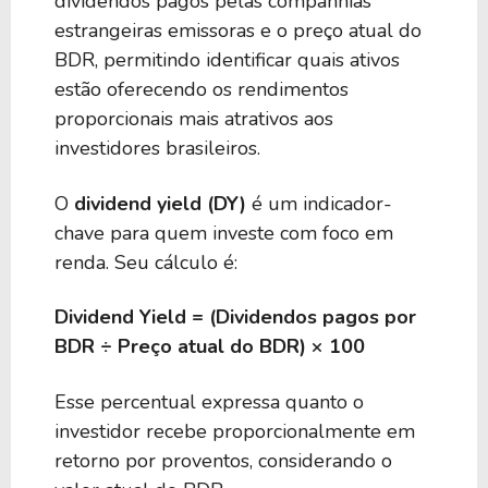
dividendos pagos pelas companhias
estrangeiras emissoras e o preço atual do
BDR, permitindo identificar quais ativos
4,88%
2,41%
C1PB34
estão oferecendo os rendimentos
proporcionais mais atrativos aos
investidores brasileiros.
4,78%
-
H1ST34
O
dividend yield (DY)
é um indicador-
4,78%
2,11%
G1MI34
chave para quem investe com foco em
renda. Seu cálculo é:
4,75%
5,56%
B1PP34
Dividend Yield = (Dividendos pagos por
BDR ÷ Preço atual do BDR) × 100
4,63%
4,34%
P1GR34
Esse percentual expressa quanto o
investidor recebe proporcionalmente em
4,60%
-
BDVD39
retorno por proventos, considerando o