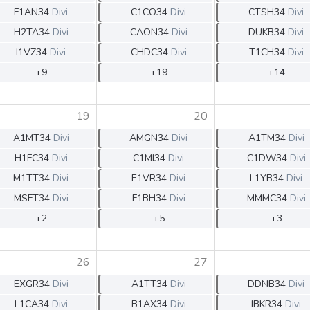
F1AN34
Divi
C1CO34
Divi
CTSH34
Divi
H2TA34
Divi
CAON34
Divi
DUKB34
Divi
I1VZ34
Divi
CHDC34
Divi
T1CH34
Divi
+9
+19
+14
19
20
A1MT34
Divi
AMGN34
Divi
A1TM34
Divi
H1FC34
Divi
C1MI34
Divi
C1DW34
Divi
M1TT34
Divi
E1VR34
Divi
L1YB34
Divi
MSFT34
Divi
F1BH34
Divi
MMMC34
Divi
+2
+5
+3
26
27
EXGR34
Divi
A1TT34
Divi
DDNB34
Divi
L1CA34
Divi
B1AX34
Divi
IBKR34
Divi