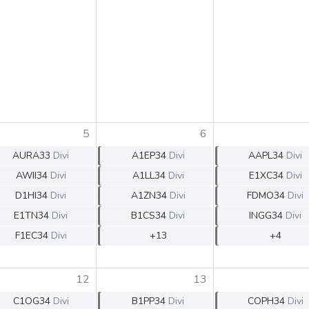
HASH11
Google
Dogecoin
GOLD11
Meta
Solana
XINA11
Coca-Cola
Cardano
Ver todos
Ver todos
Ver todos
5
6
AURA33
Divi
A1EP34
Divi
AAPL34
Divi
AWII34
Divi
A1LL34
Divi
E1XC34
Divi
D1HI34
Divi
A1ZN34
Divi
FDMO34
Divi
E1TN34
Divi
B1CS34
Divi
INGG34
Divi
F1EC34
Divi
+13
+4
12
13
C1OG34
Divi
B1PP34
Divi
COPH34
Divi