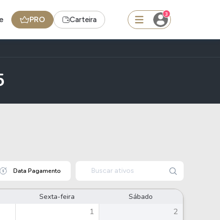
3
e
PRO
Carteira
squisar
5
Ferramenta
Dividendos
edas
Ideias
Buscar ativos
Data Pagamento
Agenda de Dividendos
Radar do Dividendo Inteligente
Sexta-feira
Sábado
oin - BNB
Carteiras Recomendadas
1
2