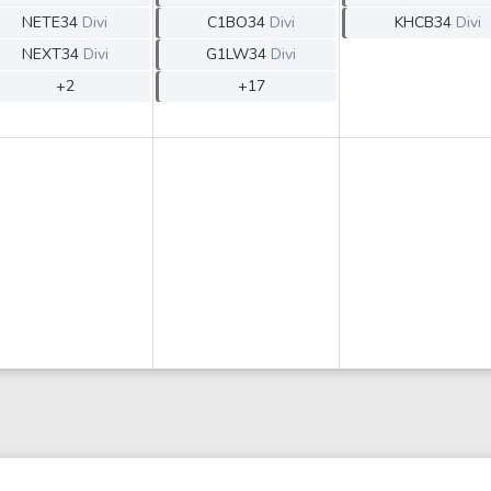
NETE34
Divi
C1BO34
Divi
KHCB34
Divi
NEXT34
Divi
G1LW34
Divi
+2
+17