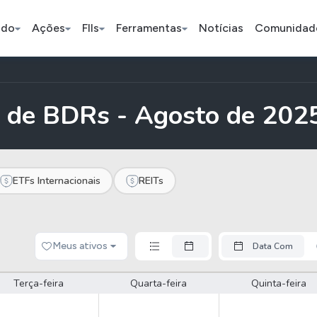
ado
Ações
FIIs
Ferramentas
Notícias
Comunidad
Pe
 de BDRs - Agosto de 202
Ação
BDR
FII
Bradesco
JBS
TRXF11
ETFs Internacionais
REITs
ETFs
Stocks
Criptomo
Meus ativos
Data Com
BOVA11
Tesla
Bitcoin
IVVB11
Apple
Ethereum
Terça-feira
Quarta-feira
Quinta-feira
SMAL11
Amazon
Binance C