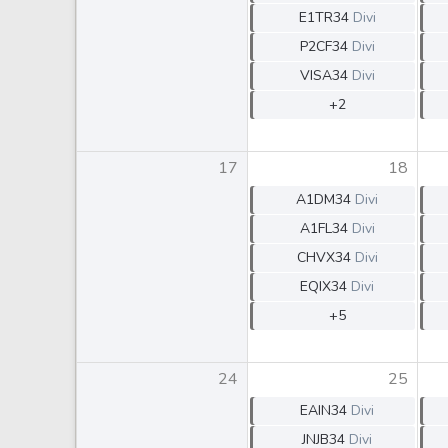
E1TR34
Divi
P2CF34
Divi
VISA34
Divi
+2
17
18
A1DM34
Divi
A1FL34
Divi
CHVX34
Divi
EQIX34
Divi
+5
24
25
EAIN34
Divi
JNJB34
Divi