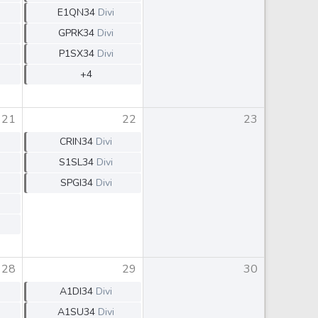
E1QN34
Divi
GPRK34
Divi
P1SX34
Divi
+4
21
22
23
CRIN34
Divi
S1SL34
Divi
SPGI34
Divi
28
29
30
A1DI34
Divi
A1SU34
Divi