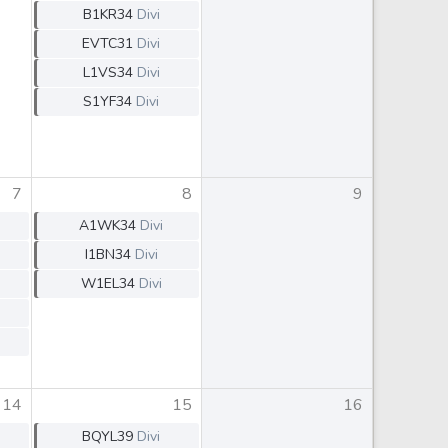
Comparador de Ativos
B1KR34
Divi
As Ações Mais Buscadas
EVTC31
Divi
Guia do Iniciante
L1VS34
Divi
S1YF34
Divi
7
8
9
A1WK34
Divi
I1BN34
Divi
W1EL34
Divi
14
15
16
BQYL39
Divi