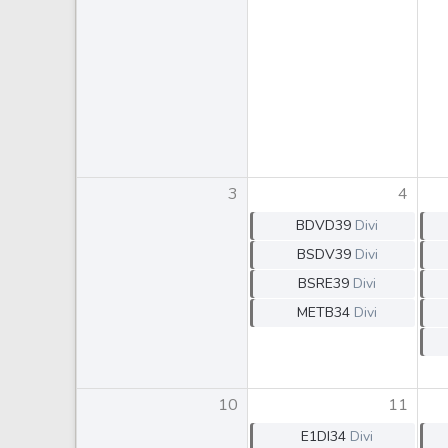
Weg
XPLG11
Klabin
KNRI11
Petrobrás
KNCR11
Ver todos
Ver todos
3
4
BDVD39
Divi
BSDV39
Divi
BSRE39
Divi
METB34
Divi
10
11
E1DI34
Divi