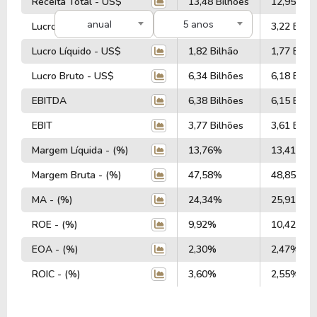
Receita Total - US$
13,48 Bilhões
12,95 Bil
anual
5 anos
Lucro Operacional - US$
3,12 Bilhões
3,22 Bilhõ
Lucro Líquido - US$
1,82 Bilhão
1,77 Bilhã
Lucro Bruto - US$
6,34 Bilhões
6,18 Bilhõ
EBITDA
6,38 Bilhões
6,15 Bilhõ
EBIT
3,77 Bilhões
3,61 Bilhõ
Margem Líquida - (%)
13,76%
13,41%
Margem Bruta - (%)
47,58%
48,85%
MA - (%)
24,34%
25,91%
ROE - (%)
9,92%
10,42%
EOA - (%)
2,30%
2,47%
ROIC - (%)
3,60%
2,55%