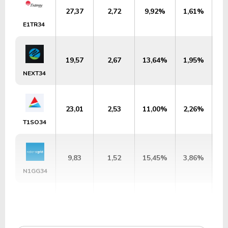
27,37
2,72
9,92%
1,61%
U
E1TR34
19,57
2,67
13,64%
1,95%
U
NEXT34
23,01
2,53
11,00%
2,26%
U
T1SO34
9,83
1,52
15,45%
3,86%
U
N1GG34
18,92
1,72
9,10%
2,36%
U
DUKB34