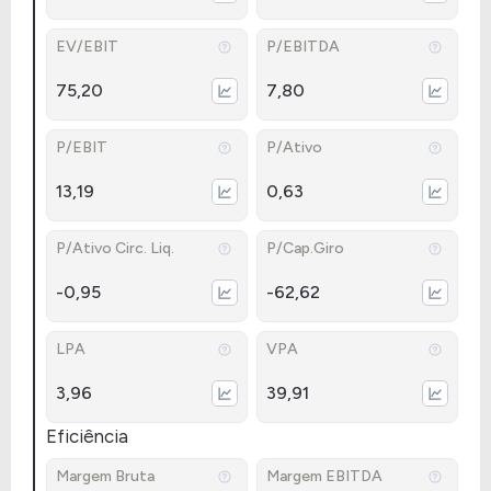
EV/EBIT
P/EBITDA
75,20
7,80
P/EBIT
P/Ativo
13,19
0,63
P/Ativo Circ. Liq.
P/Cap.Giro
-0,95
-62,62
LPA
VPA
3,96
39,91
Eficiência
Margem Bruta
Margem EBITDA