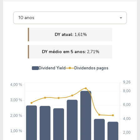
19,47
2,20
11,31%
1,93%
U
10 anos
A1EE34
DY atual:
1,61%
21,85
1,89
8,64%
2,25%
U
DY médio em 5 anos:
2,71%
E1VR34
Dividend Yield
Dividendos pagos