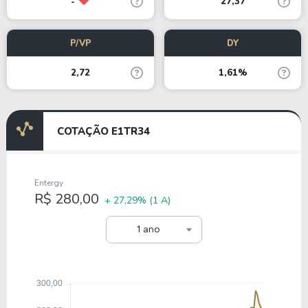
27,37
-
P/VP
DY
2,72
1,61%
COTAÇÃO E1TR34
Entergy
R$ 280,00
+ 27,29%
(1 A)
1 ano