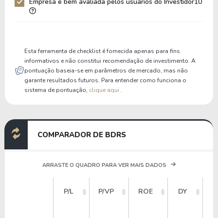
Empresa é bem avaliada pelos usuários do Investidor10
Liquidez Corrente
0,74
0,72
P/Cap Giro
-24,30
-27,11
P/Ativo Circ Líq
-1,00
-1,03
Esta ferramenta de checklist é fornecida apenas para fins
informativos e não constitui recomendação de investimento. A
pontuação baseia-se em parâmetros de mercado, mas não
garante resultados futuros. Para entender como funciona o
sistema de pontuação,
clique aqui
.
COMPARADOR DE BDRS
ARRASTE O QUADRO PARA VER MAIS DADOS
V
P/L
P/VP
ROE
DY
M