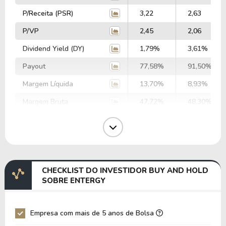
P/Receita (PSR)
3,22
2,63
P/VP
2,45
2,06
Dividend Yield (DY)
1,79%
3,61%
Payout
77,58%
91,50%
Margem Líquida
13,70%
8,93%
Margem Bruta
47,72%
48,30%
Margem Operacional
24,83%
23,22%
Margem EBIT
22,12%
25,42%
Margem EBITDA
43,61%
48,11%
CHECKLIST DO INVESTIDOR BUY AND HOLD
EV/EBITDA
58,09
54,76
SOBRE ENTERGY
EV/EBIT
114,50
103,65
P/EBITDA
6,78
6,20
Empresa com mais de 5 anos de Bolsa
P/EBIT
11,56
12,04