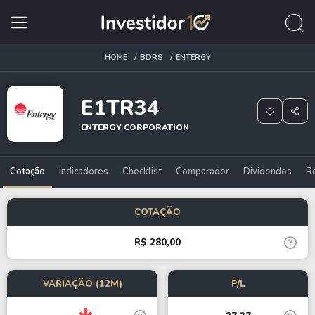
HOME
BDRS
ENTERGY
E1TR34
ENTERGY CORPORATION
Cotação
Indicadores
Checklist
Comparador
Dividendos
R
COTAÇÃO
R$ 280,00
VARIAÇÃO (12M)
P/L