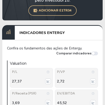
pelo Investidor10.
ADICIONAR E1TR34
INDICADORES ENTERGY
Confira os fundamentos das ações de Entergy.
Comparar indicadores
Valuation
P/L
P/VP
27,37
2,72
P/Receita (PSR)
EV/EBITDA
3,69
45,52