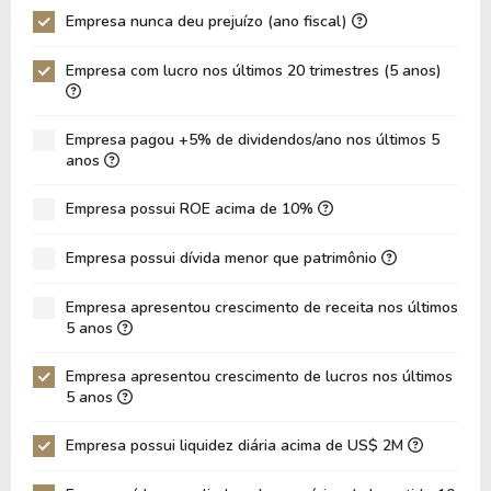
Empresa nunca deu prejuízo (ano fiscal)
P/Ativo
0,58
0,48
Empresa com lucro nos últimos 20 trimestres (5 anos)
VPA
37,64
35,40
LPA
3,92
2,47
Empresa pagou +5% de dividendos/ano nos últimos 5
Giro de Ativos
0,04
0,04
anos
ROE
10,42%
6,99%
Empresa possui ROE acima de 10%
ROIC
2,55%
2,94%
Empresa possui dívida menor que patrimônio
ROA
2,47%
1,64%
Dívida Líquida / Patrimônio
1,53
1,70
Empresa apresentou crescimento de receita nos últimos
5 anos
Dívida Líquida / EBITDA
20,13
19,52
Empresa apresentou crescimento de lucros nos últimos
Dívida Líquida / EBIT
39,68
36,95
5 anos
Dívida Bruta / Patrimônio
1,64
1,75
Empresa possui liquidez diária acima de US$ 2M
Patrimônio / Ativos
0,24
0,23