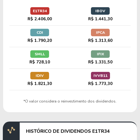
29,83
1,37
4,58%
1,91%
U
E1TR34
IBOV
S1RE34
R$ 2.406,00
R$ 1.441,30
CDI
IPCA
21,99
2,43
11,06%
2,07%
U
R$ 1.790,20
R$ 1.313,60
A1EN34
SMLL
IFIX
R$ 728,10
R$ 1.331,50
25,58
1,92
7,52%
3,31%
U
F1EC34
IDIV
IVVB11
R$ 1.821,30
R$ 1.773,30
21,83
1,77
8,12%
2,11%
U
*O valor considera o reinvestimento dos dividendos.
P1PL34
22,15
1,79
8,06%
1,86%
U
HISTÓRICO DE DIVIDENDOS E1TR34
N1IS34