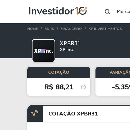
Merc
HOME
BDRS
FINANCEIRO
XP INVESTIMENTOS
XPBR31
XP Inc.
Assuntos do momento
Índice
Commodity
COTAÇÃO
VARIAÇÃO
Ibovespa
Petróleo
R$ 88,21
-5,3
Ações
FIIs
Taesa
XPML11
COTAÇÃO XPBR31
Itausa
RECR11
Ambev
HGLG11