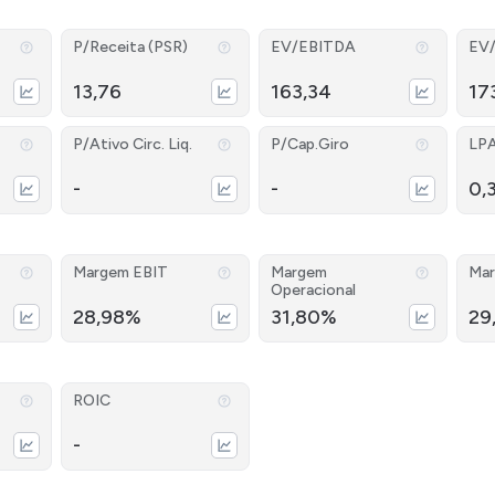
P/Receita (PSR)
EV/EBITDA
EV
13,76
163,34
17
P/Ativo Circ. Liq.
P/Cap.Giro
LP
-
-
0,
Margem EBIT
Margem
Mar
Operacional
28,98%
31,80%
29
ROIC
-