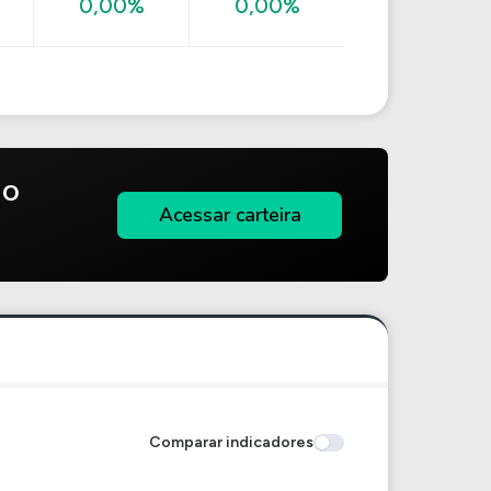
0,00%
0,00%
do
Acessar carteira
Comparar indicadores