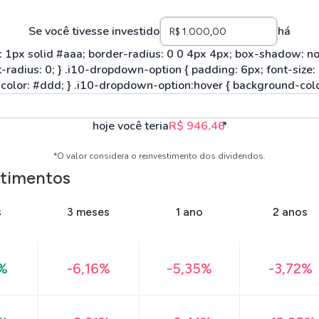
Se você tivesse investido
há
hoje você teria
R$ 946,46
*
*O valor considera o reinvestimento dos dividendos.
stimentos
s
3 meses
1 ano
2 anos
%
-6,16%
-5,35%
-3,72%