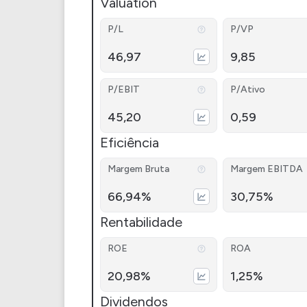
Valuation
P/L
P/VP
46,97
9,85
P/EBIT
P/Ativo
45,20
0,59
Eficiência
Margem Bruta
Margem EBITDA
66,94%
30,75%
Rentabilidade
ROE
ROA
20,98%
1,25%
Dividendos