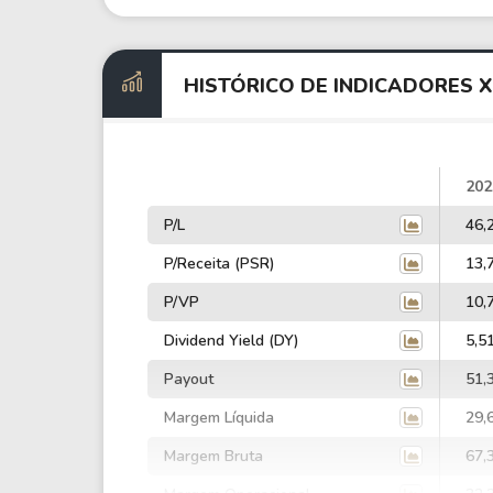
HISTÓRICO DE INDICADORES 
202
P/L
46,
P/Receita (PSR)
13,
P/VP
10,
Dividend Yield (DY)
5,5
Payout
51,
Margem Líquida
29,
Margem Bruta
67,