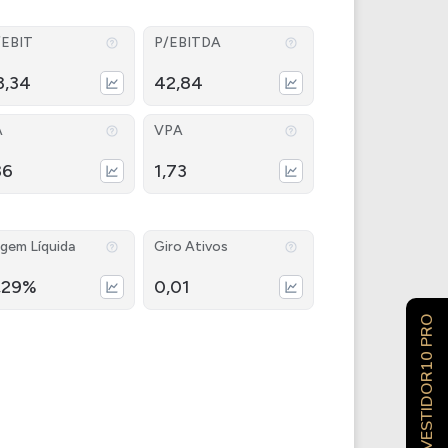
/EBIT
P/EBITDA
3,34
42,84
A
VPA
36
1,73
gem Líquida
Giro Ativos
,29%
0,01
INVESTIDOR10 PRO