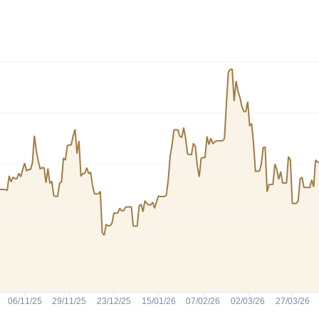
HASH11
Google
Dogecoin
GOLD11
Meta
Solana
XINA11
Coca-Cola
Cardano
Ver todos
Ver todos
Ver todos