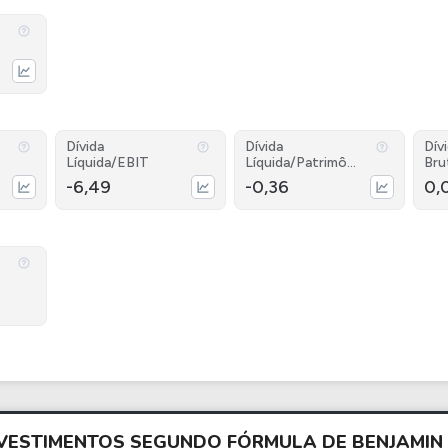
Dívida
Dívida
Dív
Líquida/EBIT
Líquida/Patrimôni
Bru
o
-6,49
-0,36
0,
INVESTIMENTOS SEGUNDO FÓRMULA DE BENJAMI