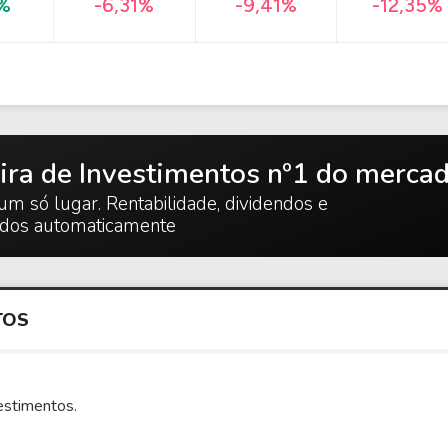
-12,35%
%
-6,31%
-9,41%
ira de Investimentos nº1 do merca
um só lugar. Rentabilidade, dividendos e
ados automaticamente
TOS
estimentos.