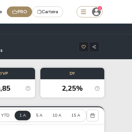
3
e
PRO
Carteira
squisar
os
BDR
P/VP
DY
de
SpaceX
,85
2,25%
edas
Ideias
Agenda de Dividendos
YTD
1 A
Radar do Dividendo Inteligente
5 A
10 A
15 A
oin - BNB
Carteiras Recomendadas