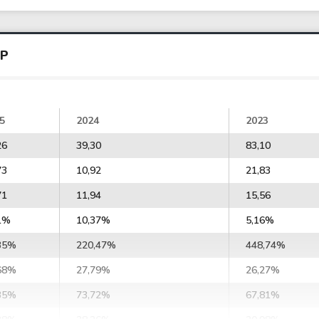
XP
5
2024
2023
26
39,30
83,10
73
10,92
21,83
71
11,94
15,56
1%
10,37%
5,16%
35%
220,47%
448,74%
68%
27,79%
26,27%
35%
73,72%
67,81%