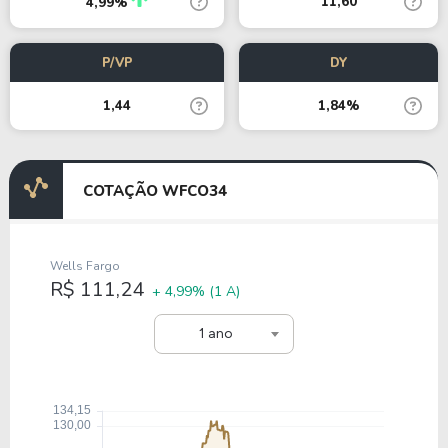
11,60
4,99%
P/VP
DY
1,44
1,84%
COTAÇÃO WFCO34
Wells Fargo
R$ 111,24
+ 4,99%
(1 A)
1 ano