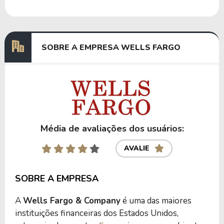
Dividendos
07/08/2024
05/09/2024
0,37748959
Dividendos
08/05/2024
06/06/2024
0,30610195
SOBRE A EMPRESA WELLS FARGO
Anterior
Próxima
Média de avaliações dos usuários:
AVALIE
SOBRE A EMPRESA
A
Wells Fargo & Company
é uma das maiores
instituições financeiras dos Estados Unidos,