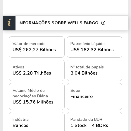
Management – Gestão de investimentos e
planejamento financeiro.
Wells Fargo Securities – Banco de
INFORMAÇÕES SOBRE WELLS FARGO
investimento, incluindo fusões e aquisições.
Wells Fargo Commercial Banking –
Soluções financeiras para empresas.
Valor de mercado
Patrimônio Líquido
Wells Fargo Home Mortgage –
US$ 262,27 Bilhões
US$ 182,32 Bilhões
Especializada em hipotecas residenciais.
Wells Fargo Auto – Financiamento de
Ativos
Nº total de papeis
veículos.
US$ 2,28 Trilhões
3,04 Bilhões
Wells Fargo Private Bank – Private banking
e gestão de patrimônio.
Wells Fargo Insurance Services – Serviços
Volume Médio de
Setor
negociações Diária
Financeiro
de seguros.
US$ 15,76 Milhões
Wells Fargo Merchant Services –
Processamento de pagamentos.
Wells Fargo International – Operações
Indústria
Paridade da BDR
globais.
Bancos
1 Stock = 4 BDRs