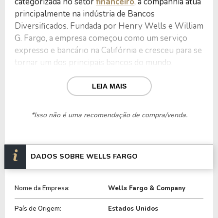
categorizada no setor
financeiro
, a companhia atua
principalmente na indústria de Bancos
Diversificados. Fundada por Henry Wells e William
G. Fargo, a empresa começou como um serviço
expresso e bancário na Califórnia e cresceu para se
tornar um dos principais bancos do mundo.
Para isso, a Wells Fargo conta com uma ampla
LEIA MAIS
gama de produtos e serviços financeiros, incluindo
contas correntes e de poupança, cartões de crédito
*Isso não é uma recomendação de compra/venda.
e débito, empréstimos para automóveis, hipotecas,
financiamento para pequenas empresas,
planejamento financeiro, private banking, gestão de
DADOS SOBRE WELLS FARGO
investimentos e soluções financeiras para grandes
empresas.
Nome da Empresa:
Wells Fargo & Company
A empresa opera por meio de quatro segmentos
principais: Banco de Crédito ao Consumidor, Banco
País de Origem:
Estados Unidos
Comercial, Banco Corporativo e de Investimento, e