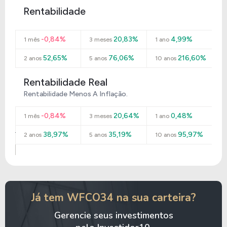
Rentabilidade
-0,84%
20,83%
4,99%
1 mês
3 meses
1 ano
52,65%
76,06%
216,60%
2 anos
5 anos
10 anos
Rentabilidade Real
Rentabilidade Menos A Inflação.
-0,84%
20,64%
0,48%
1 mês
3 meses
1 ano
38,97%
35,19%
95,97%
2 anos
5 anos
10 anos
Já tem WFCO34 na sua carteira?
Gerencie seus investimentos