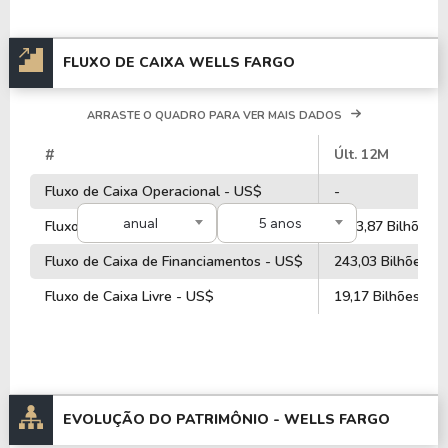
A empresa é negociada no Brasil através do BDR
WFCO34
, ou pode ser adquirida no exterior
através do ticker
WFC
.
FLUXO DE CAIXA WELLS FARGO
ARRASTE O QUADRO PARA VER MAIS DADOS
#
Últ. 12M
Fluxo de Caixa Operacional - US$
-
anual
5 anos
Fluxo de Caixa de Investimentos - US$
-253,87 Bilhões
Fluxo de Caixa de Financiamentos - US$
243,03 Bilhões
Fluxo de Caixa Livre - US$
19,17 Bilhões
EVOLUÇÃO DO PATRIMÔNIO -
WELLS FARGO