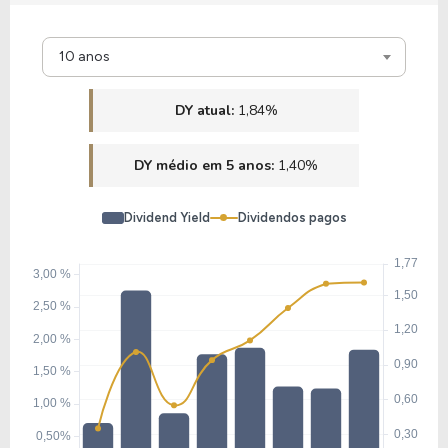
11,94
1,30
10,85%
1,64%
U
10 anos
M1TB34
DY atual:
1,84%
10,41
1,08
10,34%
1,88%
U
DY médio em 5 anos:
1,40%
K1BF34
Dividend Yield
Dividendos pagos