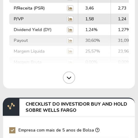
P/Receita (PSR)
3,46
2,73
P/VP
1,58
1,24
Dividend Yield (DY)
1,24%
1,27%
Payout
30,60%
31,09%
Margem Líquida
25,57%
23,96%
Margem Bruta
0,00%
0,00%
Margem Operacional
0,00%
0,00%
Margem EBIT
0,00%
0,00%
Margem EBITDA
0,00%
0,00%
CHECKLIST DO INVESTIDOR BUY AND HOLD
EV/EBITDA
0,00
0,00
SOBRE WELLS FARGO
EV/EBIT
0,00
0,00
P/EBITDA
0,00
0,00
Empresa com mais de 5 anos de Bolsa
P/EBIT
0,00
0,00