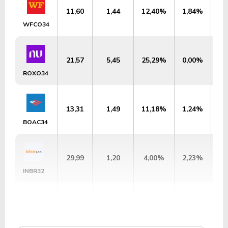
11,60
1,44
12,40%
1,84%
US
WFCO34
21,57
5,45
25,29%
0,00%
U
ROXO34
13,31
1,49
11,18%
1,24%
US
BOAC34
29,99
1,20
4,00%
2,23%
U
INBR32
16,37
1,85
11,31%
3,48%
US
H1SB34