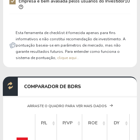
Empresa é bem avaliada pelos usuários do Investidor10
Liquidez Corrente
0,00
0,00
P/Cap Giro
0,00
0,00
P/Ativo Circ Líq
-0,14
-0,16
Esta ferramenta de checklist é fornecida apenas para fins
informativos e não constitui recomendação de investimento. A
pontuação baseia-se em parâmetros de mercado, mas não
garante resultados futuros. Para entender como funciona o
sistema de pontuação,
clique aqui
.
COMPARADOR DE BDRS
ARRASTE O QUADRO PARA VER MAIS DADOS
V
P/L
P/VP
ROE
DY
M