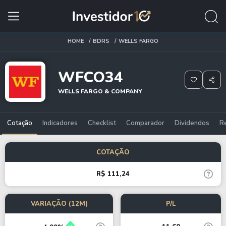
HOME
BDRS
WELLS FARGO
WFCO34
WELLS FARGO & COMPANY
Cotação
Indicadores
Checklist
Comparador
Dividendos
R
COTAÇÃO
R$ 111,24
VARIAÇÃO (12M)
P/L