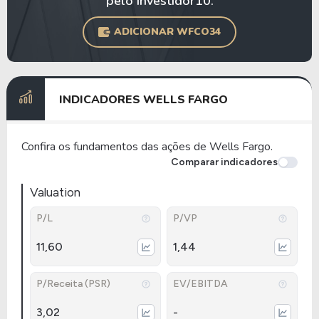
pelo Investidor10.
ADICIONAR WFCO34
INDICADORES WELLS FARGO
Confira os fundamentos das ações de Wells Fargo.
Comparar indicadores
Valuation
P/L
P/VP
11,60
1,44
P/Receita (PSR)
EV/EBITDA
3,02
-