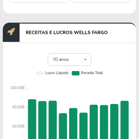
Juntas, essas subsidiárias permitem que a Wells
Fargo ofereça soluções financeiras integradas para
indivíduos, empresas e instituições.
RECEITAS E LUCROS WELLS FARGO
Na
NYSE
, a empresa é negociada sob o ticker WFC,
e no Brasil, está disponível por meio de BDRs sob
o código
WFCO34
.
10 anos
História e quando foi criada a Wells
Fargo
A Wells Fargo foi fundada em 1852 por Henry
Wells e William G. Fargo, que também foram os
fundadores da American Express. Inicialmente, a
empresa oferecia serviços expressos e bancários
para atender à crescente demanda da Corrida do
Ouro na Califórnia.