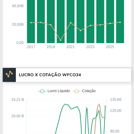
Em 1905, a Wells Fargo separou suas operações
bancárias dos serviços expressos, focando
exclusivamente no setor financeiro. Em 1918,
durante a Primeira Guerra Mundial, o governo dos
EUA assumiu o controle dos serviços expressos da
empresa como parte do esforço de guerra.
Ao longo das décadas, a Wells Fargo expandiu suas
operações por meio de aquisições estratégicas e
crescimento orgânico. Algumas das aquisições mais
LUCRO X COTAÇÃO WFCO34
importantes incluem:
1988 – Compra do Barclays Bank da Califórnia,
fortalecendo sua presença no estado.
1996 – Aquisição do First Interstate Bancorp, uma
das maiores transações do setor bancário na época.