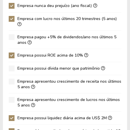
Empresa nunca deu prejuízo (ano fiscal)
P/Ativo
0,13
0,12
Empresa com lucro nos últimos 20 trimestres (5 anos)
VPA
58,80
54,67
LPA
6,85
5,95
Empresa pagou +5% de dividendos/ano nos últimos 5
Giro de Ativos
0,009910
0,01
anos
ROE
11,66%
10,89%
Empresa possui ROE acima de 10%
ROIC
0,00%
0,00%
Empresa possui dívida menor que patrimônio
ROA
0,99%
1,02%
Dívida Líquida / Patrimônio
0,00
0,00
Empresa apresentou crescimento de receita nos últimos
5 anos
Dívida Líquida / EBITDA
0,00
0,00
Empresa apresentou crescimento de lucros nos últimos
Dívida Líquida / EBIT
0,00
0,00
5 anos
Dívida Bruta / Patrimônio
0,00
0,00
Empresa possui liquidez diária acima de US$ 2M
Patrimônio / Ativos
0,09
0,09