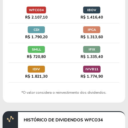
12,16
1,46
12,03%
2,22%
U
WFCO34
IBOV
USBC34
R$ 2.107,10
R$ 1.416,40
CDI
IPCA
18,30
3,69
20,15%
0,76%
US
R$ 1.790,20
R$ 1.313,60
SCHW34
SMLL
IFIX
R$ 720,80
R$ 1.335,40
15,58
1,63
10,47%
1,00%
US
S1MF34
IDIV
IVVB11
R$ 1.821,30
R$ 1.774,90
11,50
1,00
8,74%
2,84%
U
*O valor considera o reinvestimento dos dividendos.
B1BT34
11,89
1,22
10,25%
2,53%
U
HISTÓRICO DE DIVIDENDOS WFCO34
K1EY34