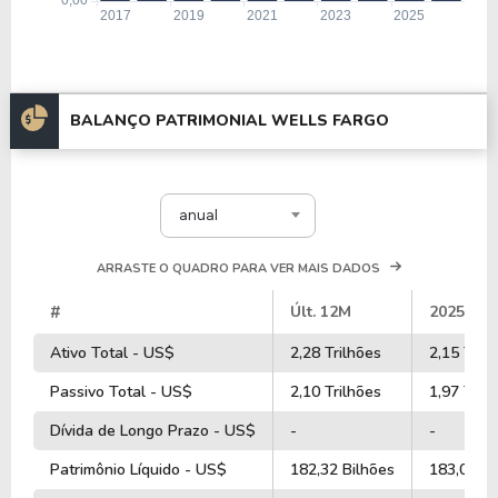
BALANÇO PATRIMONIAL WELLS FARGO
anual
ARRASTE O QUADRO PARA VER MAIS DADOS
#
Últ. 12M
2025
Ativo Total - US$
2,28 Trilhões
2,15 Tril
Passivo Total - US$
2,10 Trilhões
1,97 Tril
Dívida de Longo Prazo - US$
-
-
Patrimônio Líquido - US$
182,32 Bilhões
183,04 Bi