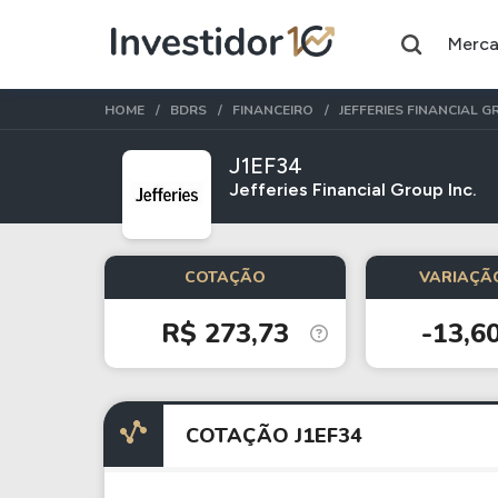
Merc
HOME
BDRS
FINANCEIRO
JEFFERIES FINANCIAL 
J1EF34
Jefferies Financial Group Inc.
Assuntos do momento
Índice
Ação
COTAÇÃO
VARIAÇÃO
Ibovespa
Petrobras
R$ 273,73
-13,6
Ações
FIIs
Taesa
XPML11
COTAÇÃO J1EF34
Itausa
RECR11
Ambev
HGLG11