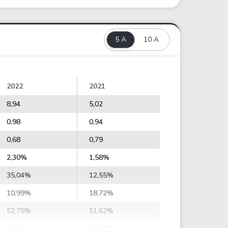
5 A
10 A
2022
2021
8,94
5,02
0,98
0,94
0,68
0,79
2,30%
1,58%
35,04%
12,55%
10,99%
18,72%
52,75%
51,62%