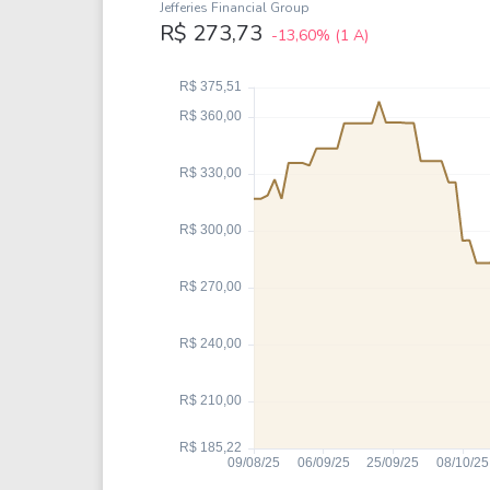
Weg
XPLG11
Jefferies Financial Group
R$ 273,73
-13,60%
(1 A)
Klabin
KNRI11
Petrobrás
KNCR11
Ver todos
Ver todos