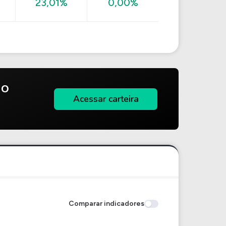
23,01%
0,00%
do
Acessar carteira
Comparar indicadores