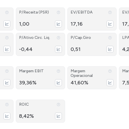
P/Receita (PSR)
EV/EBITDA
EV
1,00
17,16
17
P/Ativo Circ. Liq.
P/Cap.Giro
LP
-0,44
0,51
4,
Margem EBIT
Margem
Mar
Operacional
39,36%
41,60%
7,
ROIC
8,42%