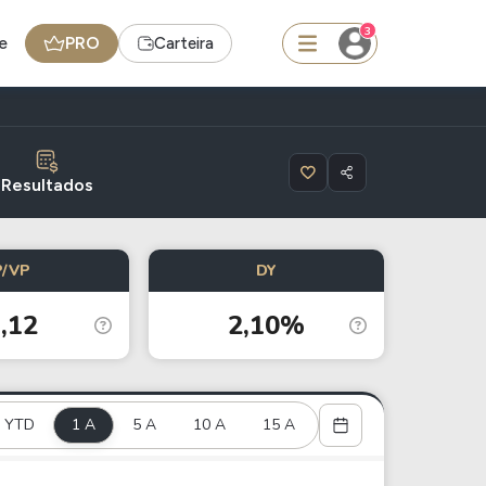
3
e
PRO
Carteira
squisar
Resultados
Ferramenta
P/VP
DY
Dividendos
,12
2,10%
edas
Ideias
Agenda de Dividendos
YTD
1 A
Radar do Dividendo Inteligente
5 A
10 A
15 A
oin - BNB
Carteiras Recomendadas