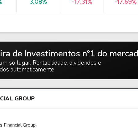
-17,69%
%
3,08%
-17,31%
ira de Investimentos nº1 do merca
um só lugar. Rentabilidade, dividendos e
ados automaticamente
NCIAL GROUP
s Financial Group.