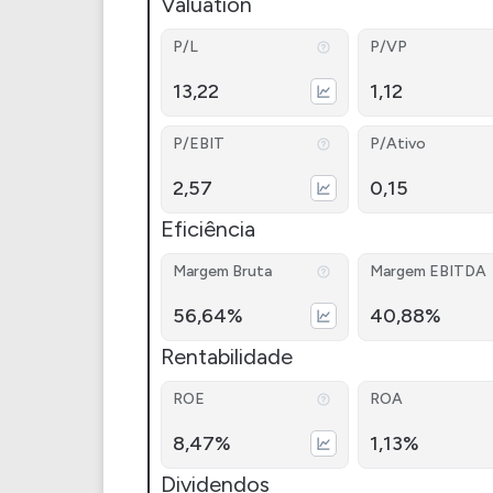
Valuation
P/L
P/VP
13,22
1,12
P/EBIT
P/Ativo
2,57
0,15
Eficiência
Margem Bruta
Margem EBITDA
56,64%
40,88%
Rentabilidade
ROE
ROA
8,47%
1,13%
Dividendos