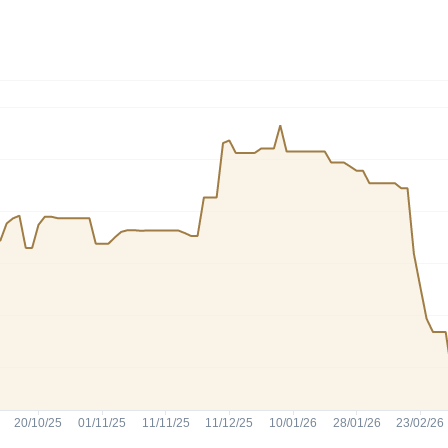
HASH11
Google
Dogecoin
GOLD11
Meta
Solana
XINA11
Coca-Cola
Cardano
Ver todos
Ver todos
Ver todos