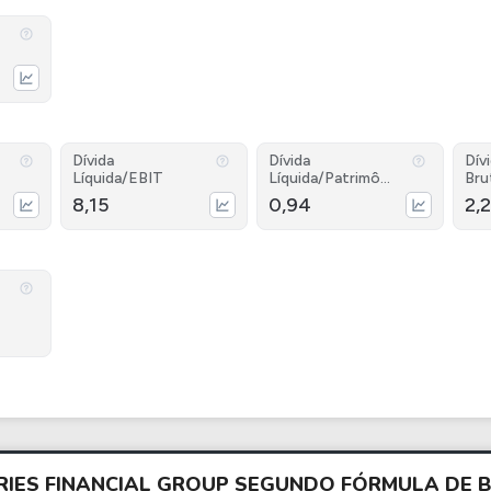
Dívida
Dívida
Dív
Líquida/EBIT
Líquida/Patrimôni
Bru
o
8,15
0,94
2,
ERIES FINANCIAL GROUP SEGUNDO FÓRMULA DE