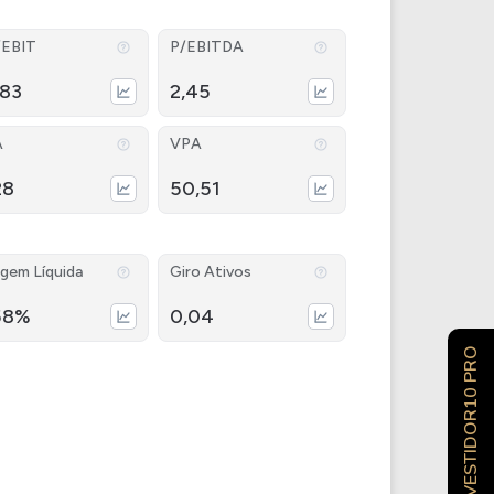
/EBIT
P/EBITDA
,83
2,45
A
VPA
28
50,51
gem Líquida
Giro Ativos
58%
0,04
INVESTIDOR10 PRO