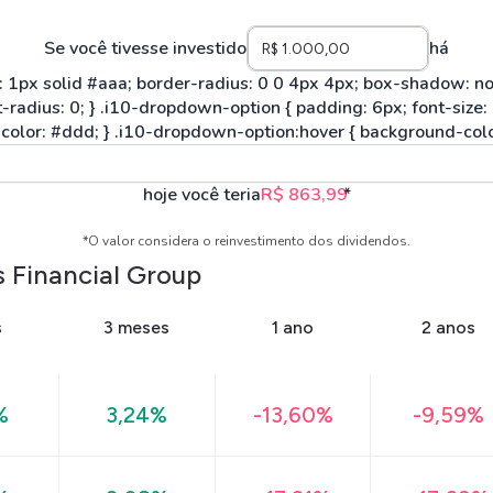
Se você tivesse investido
há
hoje você teria
R$ 863,99
*
*O valor considera o reinvestimento dos dividendos.
s Financial Group
s
3 meses
1 ano
2 anos
%
3,24%
-13,60%
-9,59%