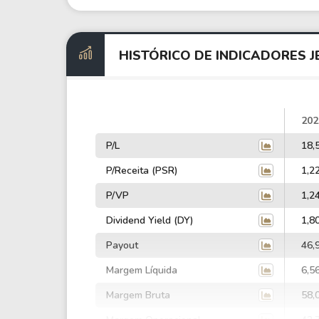
HISTÓRICO DE INDICADORES J
202
P/L
18,
P/Receita (PSR)
1,2
P/VP
1,2
Dividend Yield (DY)
1,8
Payout
46,
Margem Líquida
6,5
Margem Bruta
58,