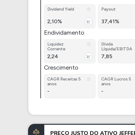
Dividend Yield
Payout
2,10%
37,41%
Endividamento
Liquidez
Dívida
Corrente
Líquida/EBITDA
2,24
7,85
Crescimento
CAGR Receitas 5
CAGR Lucros 5
anos
anos
-
-
PREÇO JUSTO DO ATIVO JEFF