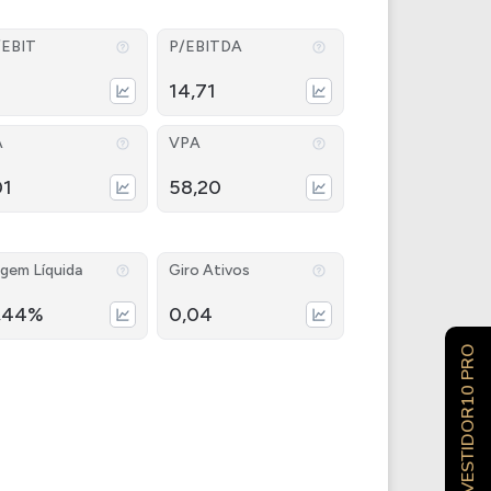
/EBIT
P/EBITDA
14,71
A
VPA
01
58,20
gem Líquida
Giro Ativos
,44%
0,04
INVESTIDOR10 PRO