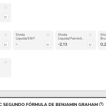
Dívida
Dívida
Dív
Líquida/EBIT
Líquida/Patrimôni
Bru
o
-
-2,13
0,
AC SEGUNDO FÓRMULA DE BENJAMIN GRAHAM