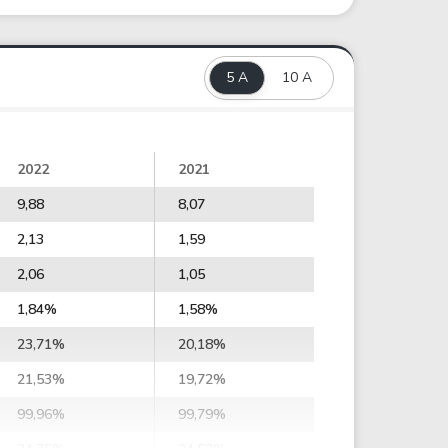
5 A
10 A
2022
2021
9,88
8,07
2,13
1,59
2,06
1,05
1,84%
1,58%
23,71%
20,18%
21,53%
19,72%
99,96%
99,79%