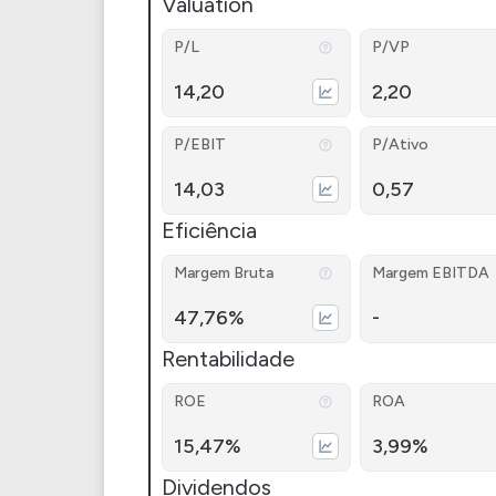
Valuation
P/L
P/VP
14,20
2,20
P/EBIT
P/Ativo
14,03
0,57
Eficiência
Margem Bruta
Margem EBITDA
47,76%
-
Rentabilidade
ROE
ROA
15,47%
3,99%
Dividendos