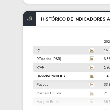
HISTÓRICO DE INDICADORES 
202
P/L
16,
P/Receita (PSR)
3,3
P/VP
1,9
Dividend Yield (DY)
1,4
Payout
33,
Margem Líquida
21,
Margem Bruta
38,