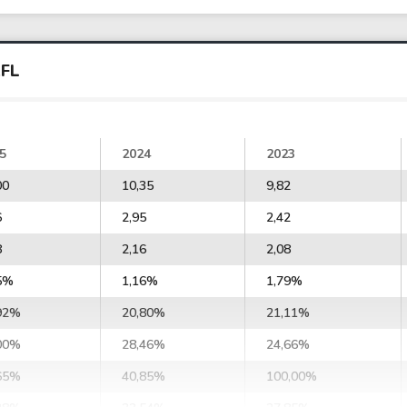
AFL
5
2024
2023
00
10,35
9,82
6
2,95
2,42
8
2,16
2,08
5%
1,16%
1,79%
92%
20,80%
21,11%
00%
28,46%
24,66%
65%
40,85%
100,00%