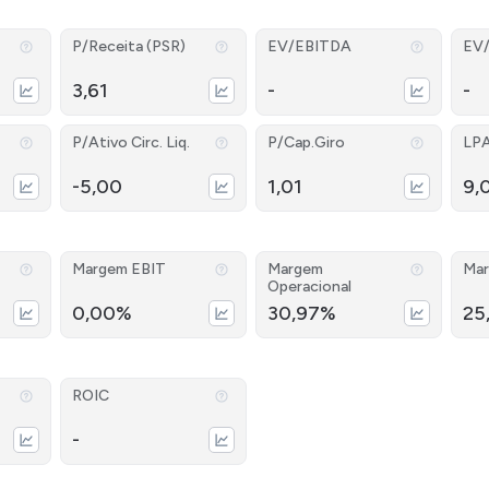
P/Receita (PSR)
EV/EBITDA
EV
3,61
-
-
P/Ativo Circ. Liq.
P/Cap.Giro
LP
-5,00
1,01
9,
Margem EBIT
Margem
Mar
Operacional
0,00%
30,97%
25
ROIC
-