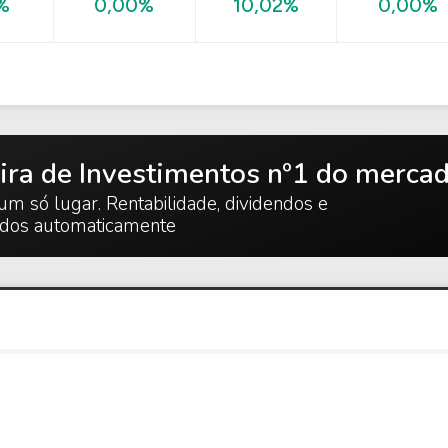
0,00%
%
0,00%
10,02%
ira de Investimentos nº1 do merca
um só lugar. Rentabilidade, dividendos e
ados automaticamente