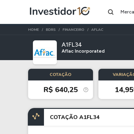
Merc
HOME
BDRS
FINANCEIRO
AFLAC
A1FL34
Aflac Incorporated
Assuntos do momento
Índice
Commodity
COTAÇÃO
VARIAÇÃO
Ibovespa
Petróleo
R$ 640,25
14,9
Ações
FIIs
Taesa
XPML11
COTAÇÃO A1FL34
Itausa
RECR11
Ambev
HGLG11