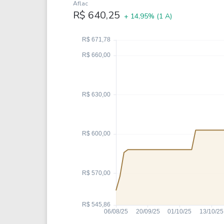
Weg
XPLG11
Aflac
R$ 640,25
+ 14,95%
(1 A)
Klabin
KNRI11
Petrobrás
KNCR11
Ver todos
Ver todos