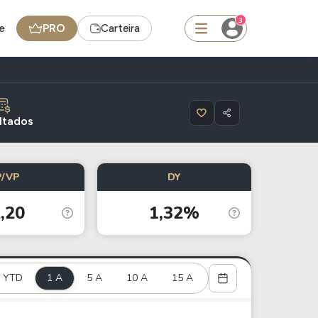
3
e
PRO
Carteira
squisar
ltados
BDR
P/VP
DY
de
SpaceX
,20
1,32%
edas
Ideias
Agenda de Dividendos
YTD
1 A
Radar do Dividendo Inteligente
5 A
10 A
15 A
oin - BNB
Carteiras Recomendadas