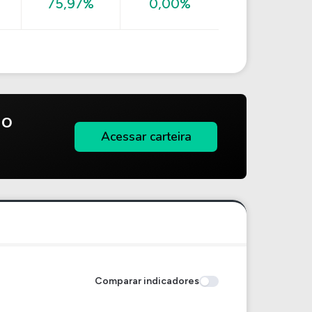
75,97%
0,00%
do
Acessar carteira
Comparar indicadores