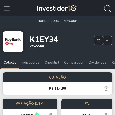
HOME
BDRS
KEYCORP
K1EY34
KEYCORP
Cotação
Indicadores
Checklist
Comparador
Dividendos
R
COTAÇÃO
R$ 114,96
VARIAÇÃO (12M)
P/L