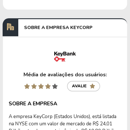
Dividendos
24/05/2024
20/06/2024
0,71511628
Dividendos
23/02/2024
21/03/2024
0,67827957
SOBRE A EMPRESA KEYCORP
Anterior
Próxima
Média de avaliações dos usuários:
AVALIE
SOBRE A EMPRESA
A empresa KeyCorp (Estados Unidos), está listada
na NYSE com um valor de mercado de R$ 24,01