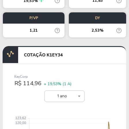
11,83
19,53%
P/VP
DY
1,21
2,53%
COTAÇÃO K1EY34
KeyCorp
R$ 114,96
+ 19,53%
(1 A)
1 ano