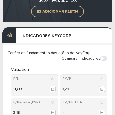
pelo Investidor10.
ADICIONAR K1EY34
INDICADORES KEYCORP
Confira os fundamentos das ações de KeyCorp.
Comparar indicadores
Valuation
P/L
P/VP
11,83
1,21
P/Receita (PSR)
EV/EBITDA
3,16
-