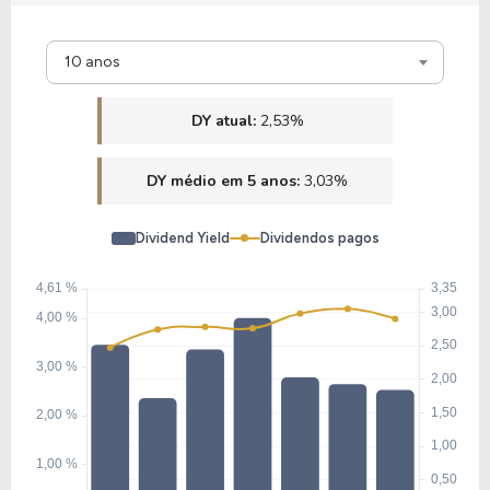
11,94
1,30
10,85%
1,64%
10 anos
M1TB34
DY atual:
2,53%
10,00
1,03
10,34%
1,88%
DY médio em 5 anos:
3,03%
K1BF34
Dividend Yield
Dividendos pagos