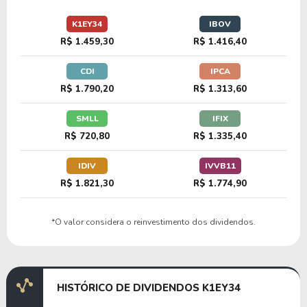
8,31
0,76
9,09%
2,28%
K1EY34
IBOV
DBAG34
R$ 1.459,30
R$ 1.416,40
CDI
IPCA
12,00
1,44
12,03%
2,22%
R$ 1.790,20
R$ 1.313,60
USBC34
SMLL
IFIX
R$ 720,80
R$ 1.335,40
18,05
3,64
20,15%
0,76%
SCHW34
IDIV
IVVB11
R$ 1.821,30
R$ 1.774,90
15,67
1,64
10,47%
1,00%
*O valor considera o reinvestimento dos dividendos.
S1MF34
11,37
0,99
8,74%
2,84%
HISTÓRICO DE DIVIDENDOS K1EY34
B1BT34