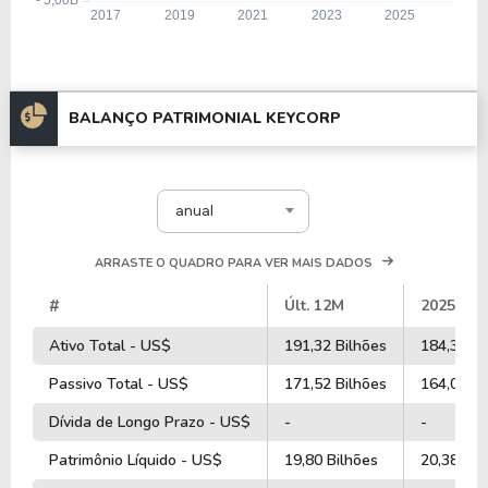
BALANÇO PATRIMONIAL KEYCORP
anual
ARRASTE O QUADRO PARA VER MAIS DADOS
#
Últ. 12M
2025
Ativo Total - US$
191,32 Bilhões
184,38 Bi
Passivo Total - US$
171,52 Bilhões
164,00 Bi
Dívida de Longo Prazo - US$
-
-
Patrimônio Líquido - US$
19,80 Bilhões
20,38 Bil