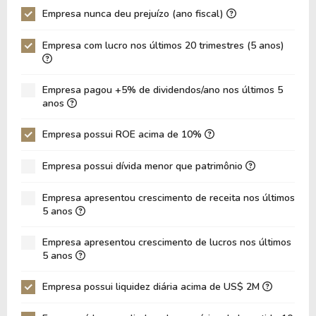
Empresa nunca deu prejuízo (ano fiscal)
P/Ativo
0,12
0,08
Empresa com lucro nos últimos 20 trimestres (5 anos)
VPA
18,60
18,42
LPA
1,67
-0,16
Empresa pagou +5% de dividendos/ano nos últimos 5
Giro de Ativos
0,01
0,004253
anos
ROE
8,97%
-0,89%
Empresa possui ROE acima de 10%
ROIC
0,00%
0,00%
Empresa possui dívida menor que patrimônio
ROA
0,99%
-0,09%
Dívida Líquida / Patrimônio
0,00
0,00
Empresa apresentou crescimento de receita nos últimos
5 anos
Dívida Líquida / EBITDA
0,00
0,00
Empresa apresentou crescimento de lucros nos últimos
Dívida Líquida / EBIT
0,00
0,00
5 anos
Dívida Bruta / Patrimônio
0,00
0,00
Empresa possui liquidez diária acima de US$ 2M
Patrimônio / Ativos
0,11
0,10