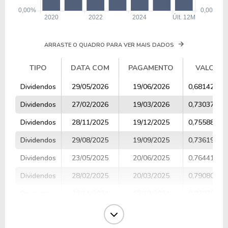
ARRASTE O QUADRO PARA VER MAIS DADOS
TIPO
DATA COM
PAGAMENTO
VALOR
TIPO
DATA COM
PAGAMENTO
VALOR
Dividendos
29/05/2026
19/06/2026
0,68142858
Dividendos
27/02/2026
19/03/2026
0,73037736
Dividendos
28/11/2025
19/12/2025
0,75588236
Dividendos
29/08/2025
19/09/2025
0,73619223
Dividendos
23/05/2025
20/06/2025
0,76441176
Dividendos
28/02/2025
20/03/2025
0,79080000
Dividendos
29/11/2024
19/12/2024
0,83879310
Dividendos
23/08/2024
19/09/2024
0,74833739