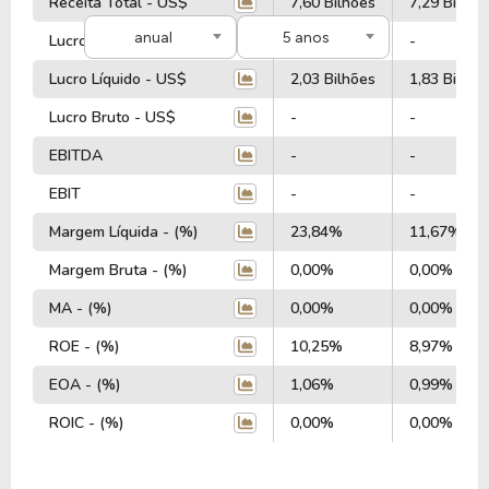
Receita Total - US$
7,60 Bilhões
7,29 Bilhõe
anual
5 anos
Lucro Operacional - US$
-
-
Lucro Líquido - US$
2,03 Bilhões
1,83 Bilhão
Lucro Bruto - US$
-
-
EBITDA
-
-
EBIT
-
-
Margem Líquida - (%)
23,84%
11,67%
Margem Bruta - (%)
0,00%
0,00%
MA - (%)
0,00%
0,00%
ROE - (%)
10,25%
8,97%
EOA - (%)
1,06%
0,99%
ROIC - (%)
0,00%
0,00%