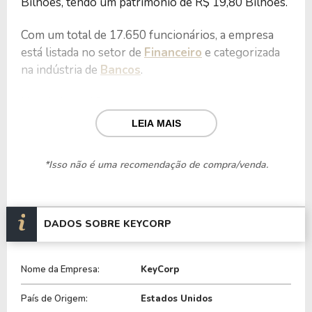
Bilhões, tendo um patrimônio de R$ 19,80 Bilhões.
Com um total de 17.650 funcionários, a empresa
está listada no setor de
Financeiro
e categorizada
na indústria de
Bancos
.
Nos últimos 12 meses a empresa teve um
faturamento de R$ 7,60 Bilhões, que gerou um
LEIA MAIS
lucro no valor de R$ 2,03 Bilhões.
*Isso não é uma recomendação de compra/venda.
Quanto aos seus principais indicadores, a empresa
possui um P/L de 11,83, um P/VP de 1,21 e nos
últimos 12 meses o dividend yeld da KEY ficou em
3,66%.
DADOS SOBRE KEYCORP
A empresa é negociada no Brasil através do BDR
Nome da Empresa:
KeyCorp
K1EY34
, ou pode ser adquirida no exterior através
do ticker
KEY
.
País de Origem:
Estados Unidos