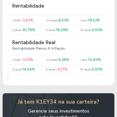
Rentabilidade
-3,43%
6,53%
19,53%
1 mês
3 meses
1 ano
30,76%
18,29%
0,00%
2 anos
5 anos
10 anos
Rentabilidade Real
Rentabilidade Menos A Inflação.
-3,43%
6,36%
14,40%
1 mês
3 meses
1 ano
19,04%
-9,17%
0,00%
2 anos
5 anos
10 anos
Já tem K1EY34 na sua carteira?
Gerencie seus investimentos