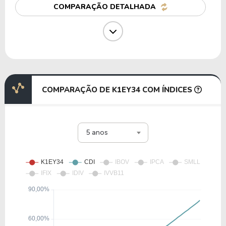
COMPARAÇÃO DETALHADA
12,62
1,05
8,32%
1,26%
CTGP34
12,71
1,67
13,16%
4,55%
INGG34
COMPARAÇÃO DE K1EY34 COM ÍNDICES
11,26
1,59
14,14%
1,35%
5 anos
BCSA34
11,59
1,44
12,40%
1,84%
WFCO34
9,51
1,45
15,30%
3,28%