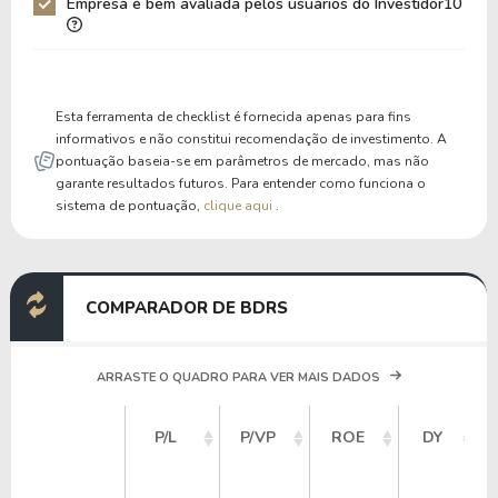
Empresa é bem avaliada pelos usuários do Investidor10
Liquidez Corrente
0,00
0,00
P/Cap Giro
0,00
0,00
P/Ativo Circ Líq
-0,15
-0,13
Esta ferramenta de checklist é fornecida apenas para fins
informativos e não constitui recomendação de investimento. A
pontuação baseia-se em parâmetros de mercado, mas não
garante resultados futuros. Para entender como funciona o
sistema de pontuação,
clique aqui
.
COMPARADOR DE BDRS
ARRASTE O QUADRO PARA VER MAIS DADOS
P/L
P/VP
ROE
DY