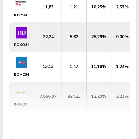
11,83
1,21
10,25%
2,53%
K1EY34
22,24
5,62
25,29%
0,00%
ROXO34
13,13
1,47
11,18%
1,24%
BOAC34
7.556,07
924,23
12,23%
2,23%
INBR32
16,37
1,85
11,31%
3,48%
H1SB34