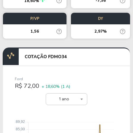
-7,56
18,60%
P/VP
DY
1,56
2,97%
COTAÇÃO FDMO34
Ford
R$ 72,00
+ 18,60%
(1 A)
1 ano