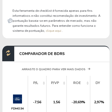
P/Ativo Circ Líq
-0,43
-0,48
Esta ferramenta de checklist é fornecida apenas para fins
informativos e não constitui recomendação de investimento. A
pontuação baseia-se em parâmetros de mercado, mas não
garante resultados futuros. Para entender como funciona o
sistema de pontuação,
clique aqui
.
COMPARADOR DE BDRS
ARRASTE O QUADRO PARA VER MAIS DADOS
P/L
P/VP
ROE
DY
-7,56
1,56
-20,69%
2,97%
FDMO34