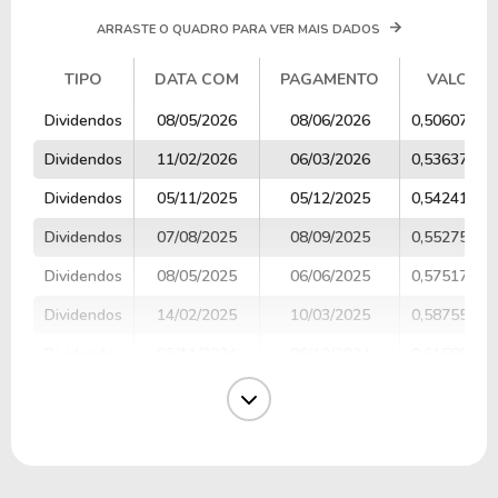
ARRASTE O QUADRO PARA VER MAIS DADOS
TIPO
DATA COM
PAGAMENTO
VALOR
TIPO
DATA COM
PAGAMENTO
VALOR
Dividendos
08/05/2026
08/06/2026
0,50607667
Dividendos
11/02/2026
06/03/2026
0,53637399
Dividendos
05/11/2025
05/12/2025
0,54241086
Dividendos
07/08/2025
08/09/2025
0,55275967
Dividendos
08/05/2025
06/06/2025
0,57517301
Dividendos
14/02/2025
10/03/2025
0,58755134
Dividendos
05/11/2024
06/12/2024
0,61588022
Dividendos
05/08/2024
09/09/2024
0,57227117
Dividendos
06/05/2024
07/06/2024
0,52435023
Dividendos
14/02/2024
07/03/2024
0,60232473