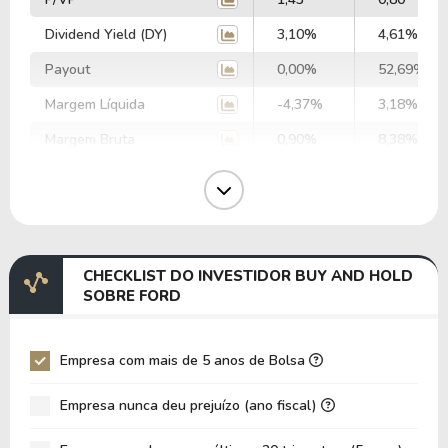
Dividend Yield (DY)
3,10%
4,61%
Payout
0,00%
52,69%
Margem Líquida
-4,37%
3,18%
Margem Bruta
0,90%
8,38%
Margem Operacional
-4,90%
2,82%
Margem EBIT
-31,39%
5,41%
Margem EBITDA
-10,05%
8,41%
CHECKLIST DO INVESTIDOR BUY AND HOLD
EV/EBITDA
-26,77
29,82
SOBRE FORD
EV/EBIT
-8,57
46,41
P/EBITDA
14,16
2,51
Empresa com mais de 5 anos de Bolsa
P/EBIT
-4,91
4,26
Empresa nunca deu prejuízo (ano fiscal)
P/Ativo
0,18
0,13