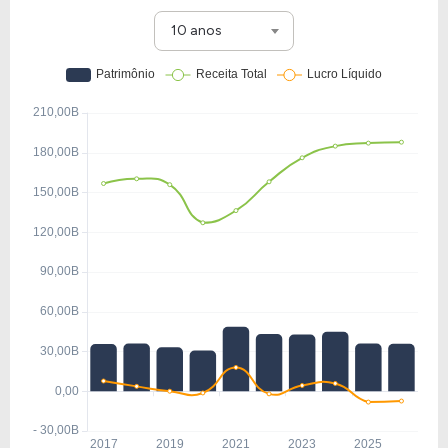
4,28%.
10 anos
A empresa é negociada no Brasil através do BDR
FDMO34
, ou pode ser adquirida no exterior através
do ticker
F
.