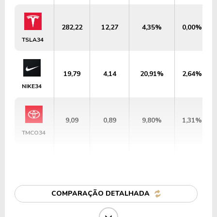
282,22
12,27
4,35%
0,00%
TSLA34
19,79
4,14
20,91%
2,64%
NIKE34
9,09
0,89
9,80%
1,31%
TMCO34
40,23
1,23
3,06%
0,53%
GMCO34
COMPARAÇÃO DETALHADA
27,93
3,44
12,32%
1,46%