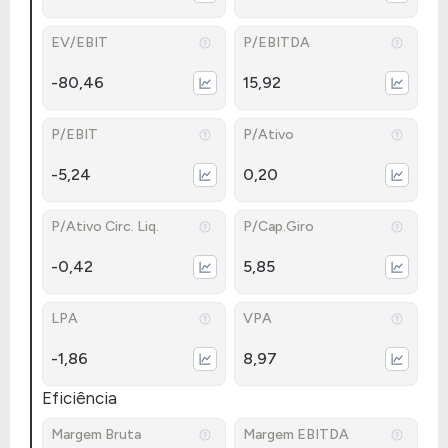
EV/EBIT
P/EBITDA
-80,46
15,92
P/EBIT
P/Ativo
-5,24
0,20
P/Ativo Circ. Liq.
P/Cap.Giro
-0,42
5,85
LPA
VPA
-1,86
8,97
Eficiência
Margem Bruta
Margem EBITDA