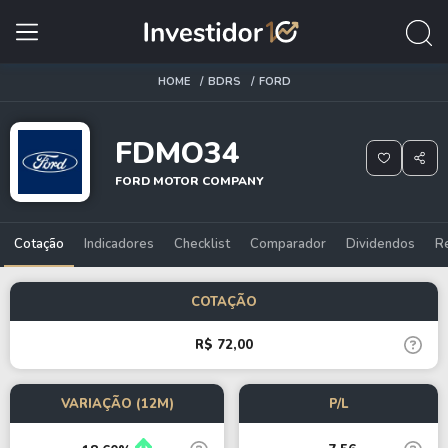
HOME
BDRS
FORD
FDMO34
FORD MOTOR COMPANY
Cotação
Indicadores
Checklist
Comparador
Dividendos
R
COTAÇÃO
R$ 72,00
VARIAÇÃO (12M)
P/L