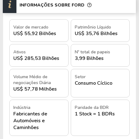
INFORMAÇÕES SOBRE FORD
Para isso, a Ford possui operações em diversos
países, com unidades de produção
estrategicamente distribuídas na América do Norte,
Valor de mercado
Patrimônio Líquido
América do Sul, Europa, Ásia e Oceania.
US$ 55,92 Bilhões
US$ 35,76 Bilhões
Dessa maneira, a empresa continua dedicada ao
Ativos
Nº total de papeis
desenvolvimento de veículos elétricos e
US$ 285,53 Bilhões
3,99 Bilhões
tecnologias de mobilidade, seguindo novas
demandas do setor automotivo.
Volume Médio de
Setor
negociações Diária
Consumo Cíclico
No mercado de capitais, a Ford Motor Company é
US$ 57,78 Milhões
negociada no Brasil por meio do BDR
FDMO34
,
enquanto no exterior suas ações podem ser
adquiridas pelo ticker
F
na
NYSE
.
Indústria
Paridade da BDR
Fabricantes de
1 Stock = 1 BDRs
Automóveis e
História e quando foi criada a Ford
Caminhões
Motor Company