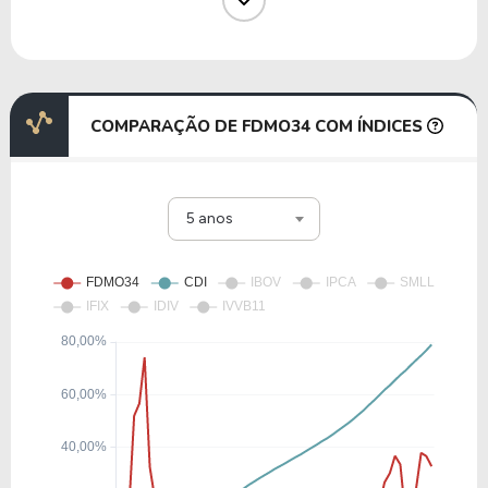
P1AC34
22,79
1,58
6,93%
2,23%
S1WK34
COMPARAÇÃO DE FDMO34 COM ÍNDICES
19,50
-17,35
-89,00%
0,00%
5 anos
AZOI34
27,65
-39,92
-144,38%
0,00%
ORLY34
16,84
18,31
108,74%
2,52%
H1AS34