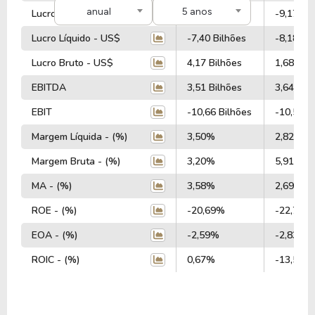
Entre 2020 e 2024, a Ford intensificou seu
anual
5 anos
Lucro Operacional - US$
-7,03 Bilhões
-9,17 Bi
investimento em eletrificação e mobilidade
Lucro Líquido - US$
-7,40 Bilhões
-8,18 Bi
autônoma, lançando modelos como o Mustang
Mach-E (SUV elétrico) e a F-150 Lightning (versão
Lucro Bruto - US$
4,17 Bilhões
1,68 Bil
elétrica de sua famosa picape).
EBITDA
3,51 Bilhões
3,64 Bil
No mais, a empresa também fortaleceu sua
EBIT
-10,66 Bilhões
-10,50 B
estratégia de redução de emissões de carbono e
Margem Líquida - (%)
3,50%
2,82%
digitalização da experiência do cliente,
acompanhando as mudanças na indústria
Margem Bruta - (%)
3,20%
5,91%
automotiva global.
MA - (%)
3,58%
2,69%
Atualmente, a Ford mantém sua posição como uma
ROE - (%)
-20,69%
-22,74%
das maiores montadoras do mundo, investindo
EOA - (%)
-2,59%
-2,83%
continuamente em inovação, veículos elétricos e
ROIC - (%)
0,67%
-13,51%
soluções de mobilidade inteligente a fim de atender
às demandas do mercado.