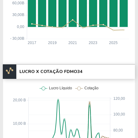
tornando-se um dos veículos mais vendidos de
todos os tempos.
A inovação da Ford continuou com o lançamento
do Modelo TT, seu primeiro caminhão, em 1917, e
com a aquisição da Lincoln Motor Company em
1922, expandindo sua atuação para o segmento de
veículos de luxo.
Em 1928, a empresa apresentou o Modelo A, o
LUCRO X COTAÇÃO FDMO34
primeiro veículo a exibir o icônico logotipo Oval
Durante a Segunda Guerra Mundial, a
Azul.
Ford interrompeu sua produção civil para
fabricar jipes, aviões, tanques e motores para o
exército americano.
Após o conflito, em 1948, a montadora lançou o
Ford 1949, o primeiro carro americano totalmente