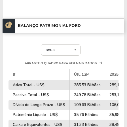
BALANÇO PATRIMONIAL FORD
anual
ARRASTE O QUADRO PARA VER MAIS DADOS
#
Últ. 12M
2025
Ativo Total - US$
285,53 Bilhões
289,16 Bi
Passivo Total - US$
249,78 Bilhões
253,18 Bi
Dívida de Longo Prazo - US$
109,63 Bilhões
106,03 Bi
Patrimônio Líquido - US$
35,76 Bilhões
35,98 Bil
Caixa e Equivalentes - US$
31,33 Bilhões
38,49 Bil