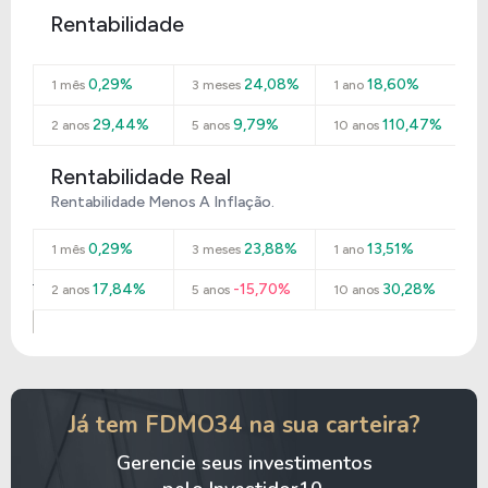
Rentabilidade
0,29%
24,08%
18,60%
1 mês
3 meses
1 ano
29,44%
9,79%
110,47%
2 anos
5 anos
10 anos
Rentabilidade Real
Rentabilidade Menos A Inflação.
0,29%
23,88%
13,51%
1 mês
3 meses
1 ano
17,84%
-15,70%
30,28%
2 anos
5 anos
10 anos
Já tem FDMO34 na sua carteira?
Gerencie seus investimentos