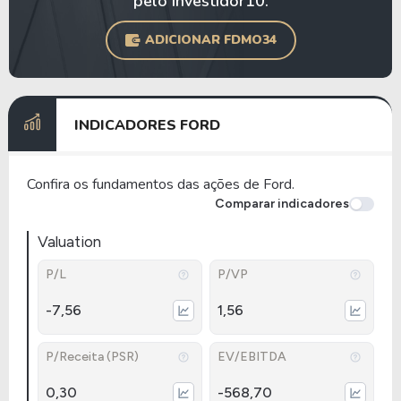
pelo Investidor10.
ADICIONAR FDMO34
INDICADORES FORD
Confira os fundamentos das ações de Ford.
Comparar indicadores
Valuation
P/L
P/VP
-7,56
1,56
P/Receita (PSR)
EV/EBITDA
0,30
-568,70