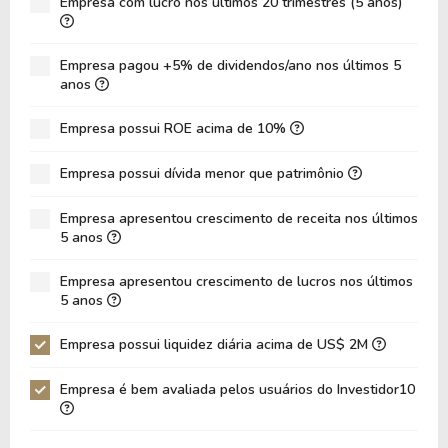
Empresa com lucro nos últimos 20 trimestres (5 anos)
VPA
9,03
11,29
LPA
-2,05
1,48
Empresa pagou +5% de dividendos/ano nos últimos 5
Giro de Ativos
0,16
0,17
anos
ROE
-22,74%
13,11%
Empresa possui ROE acima de 10%
ROIC
-13,51%
1,61%
Empresa possui dívida menor que patrimônio
ROA
-2,83%
2,06%
Dívida Líquida / Patrimônio
1,88
1,45
Empresa apresentou crescimento de receita nos últimos
5 anos
Dívida Líquida / EBITDA
-14,65
16,08
Empresa apresentou crescimento de lucros nos últimos
Dívida Líquida / EBIT
-4,69
25,03
5 anos
Dívida Bruta / Patrimônio
2,95
2,31
Empresa possui liquidez diária acima de US$ 2M
Patrimônio / Ativos
0,12
0,16
Empresa é bem avaliada pelos usuários do Investidor10
Liquidez Corrente
1,07
1,16
P/Cap Giro
6,50
3,16