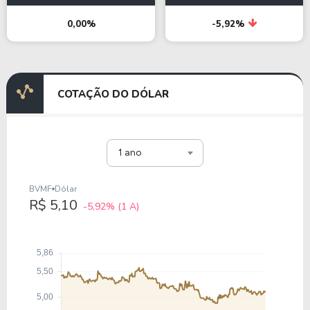
0,00%
-5,92%
COTAÇÃO DO DÓLAR
1 ano
BVMF
Dólar
R$ 5,10
-5,92%
(1 A)