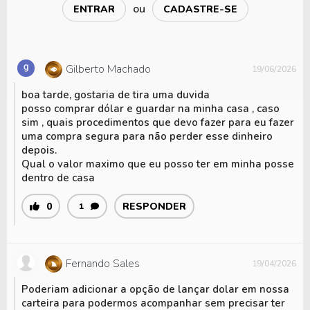
moeda de reserva global, com sua paridade
ou
ENTRAR
CADASTRE-SE
atrelada ao ouro.
Esse sistema vigorou até 1971, quando os
Gilberto Machado
19/06/2026
Estados Unidos abandonaram o padrão-ouro,
permitindo que a moeda flutuasse livremente,
boa tarde, gostaria de tira uma duvida
sendo utilizada por governos e empresas para
posso comprar dólar e guardar na minha casa , caso
transações financeiras e investimentos
sim , quais procedimentos que devo fazer para eu fazer
uma compra segura para não perder esse dinheiro
globais.
depois.
Qual o valor maximo que eu posso ter em minha posse
Atualmente, o dólar possui força decorrente
dentro de casa
da estabilidade econômica dos Estados
Unidos, da confiança dos investidores no
0
RESPONDER
1
sistema financeiro do país e do papel do
Federal Reserve na manutenção da liquidez
global.
Fernando Sales
19/04/2026
Sendo usado como proteção contra crises
Poderiam adicionar a opção de lançar dolar em nossa
econômicas, reforçando ainda mais sua
carteira para podermos acompanhar sem precisar ter