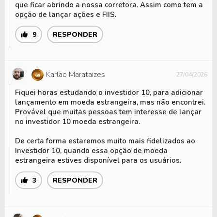
posição dominante. Assim, a exposição ao
que ficar abrindo a nossa corretora. Assim como tem a
dólar pode atuar como uma estratégia de
opção de lançar ações e FIIS.
hedge
para a proteção contra a
9
RESPONDER
desvalorização do real.
Dólar X Euro
Karlão Marataizes
27/04/2026
O dólar e o
euro
são as duas principais
Fiquei horas estudando o investidor 10, para adicionar
moedas globais, mas o dólar mantém uma
lançamento em moeda estrangeira, mas não encontrei.
posição mais forte devido à sua
Provável que muitas pessoas tem interesse de lançar
predominância no comércio internacional e
no investidor 10 moeda estrangeira.
nas reservas cambiais globais.
De certa forma estaremos muito mais fidelizados ao
Investidor 10, quando essa opção de moeda
Hoje em dia, o dólar representa cerca de 60%
estrangeira estives disponível para os usuários.
das reservas dos bancos centrais ao redor do
mundo, enquanto o euro responde por
3
RESPONDER
aproximadamente 20%.
Além disso, commodities essenciais como