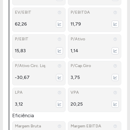
EV/EBIT
P/EBITDA
62,26
11,79
P/EBIT
P/Ativo
15,83
1,14
P/Ativo Circ. Liq.
P/Cap.Giro
-30,67
3,75
LPA
VPA
3,12
20,25
Eficiência
Margem Bruta
Margem EBITDA