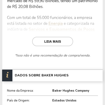
mercado de R$ 59,90 Bilhões, tendo um patrimônio
de R$ 20,08 Bilhões.
Com um total de 55.000 funcionários, a empresa
está listada no setor de
Energia
e categorizada na
indústria de
Serviços e Equipamentos de Poços
de Petróleo
.
LEIA MAIS
Nos últimos 12 meses a empresa teve um
faturamento de R$ 27,73 Bilhões, que gerou um
*Isso não é uma recomendação de compra/venda.
lucro no valor de R$ 3,10 Bilhões.
Quanto aos seus principais indicadores, a empresa
possui um P/L de 19,35, um P/VP de 2,98 e nos
DADOS SOBRE BAKER HUGHES
últimos 12 meses o dividend yeld da BKR ficou em
1,52%.
Nome da Empresa:
Baker Hughes Company
A empresa é negociada no Brasil através do BDR
País de Origem:
Estados Unidos
B1KR34
, ou pode ser adquirida no exterior através