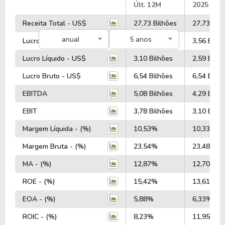
#
Últ. 12M
2025
Receita Total - US$
27,73 Bilhões
27,73 Bil
anual
5 anos
Lucro Operacional - US$
3,59 Bilhões
3,56 Bilhõ
Lucro Líquido - US$
3,10 Bilhões
2,59 Bilhõ
Lucro Bruto - US$
6,54 Bilhões
6,54 Bilhõ
EBITDA
5,08 Bilhões
4,29 Bilhõ
EBIT
3,78 Bilhões
3,10 Bilhõ
Margem Líquida - (%)
10,53%
10,33%
Margem Bruta - (%)
23,54%
23,48%
MA - (%)
12,87%
12,70%
ROE - (%)
15,42%
13,61%
EOA - (%)
5,88%
6,33%
ROIC - (%)
8,23%
11,95%