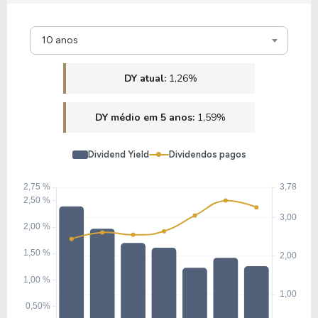
8,42
1,74
20,72%
1,87%
U
10 anos
A1PA34
DY atual:
1,26%
DY médio em 5 anos:
1,59%
Dividend Yield
Dividendos pagos