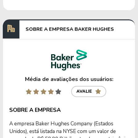
Dividendos
02/08/2024
22/08/2024
0,80118557
Dividendos
02/05/2024
22/05/2024
0,73333474
SOBRE A EMPRESA BAKER HUGHES
Anterior
Próxima
Média de avaliações dos usuários:
AVALIE
SOBRE A EMPRESA
A empresa Baker Hughes Company (Estados
Unidos), está listada na NYSE com um valor de