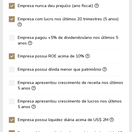
Empresa nunca deu prejuízo (ano fiscal)
P/Ativo
1,11
1,02
Empresa com lucro nos últimos 20 trimestres (5 anos)
VPA
19,24
17,26
LPA
2,62
3,02
Empresa pagou +5% de dividendos/ano nos últimos 5
Giro de Ativos
0,18
0,19
anos
ROE
13,61%
17,47%
Empresa possui ROE acima de 10%
ROIC
11,95%
12,45%
Empresa possui dívida menor que patrimônio
ROA
6,33%
7,77%
Dívida Líquida / Patrimônio
0,09
0,15
Empresa apresentou crescimento de receita nos últimos
5 anos
Dívida Líquida / EBITDA
1,84
2,29
Empresa apresentou crescimento de lucros nos últimos
Dívida Líquida / EBIT
2,86
3,08
5 anos
Dívida Bruta / Patrimônio
0,28
0,35
Empresa possui liquidez diária acima de US$ 2M
Patrimônio / Ativos
0,47
0,44