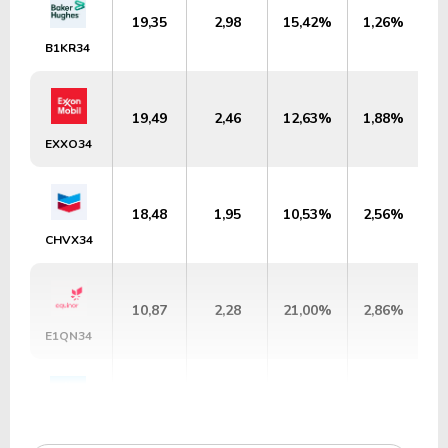
19,35
2,98
15,42%
1,26%
U
B1KR34
19,49
2,46
12,63%
1,88%
U
EXXO34
18,48
1,95
10,53%
2,56%
U
CHVX34
10,87
2,28
21,00%
2,86%
U
E1QN34
15,81
2,48
15,70%
3,42%
U
O1KE34