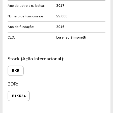
do ticker
BKR
.
Ano de estreia na bolsa:
2017
Número de funcionários:
55.000
Ano de fundação:
2016
CEO:
Lorenzo Simonelli
Stock (Ação Internacional):
BKR
BDR:
B1KR34