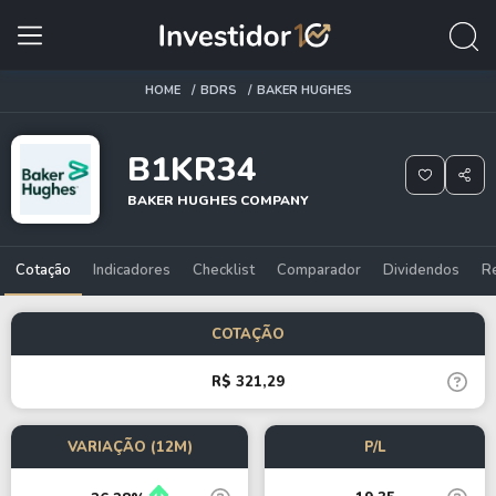
HOME
BDRS
BAKER HUGHES
B1KR34
BAKER HUGHES COMPANY
Cotação
Indicadores
Checklist
Comparador
Dividendos
R
COTAÇÃO
R$ 321,29
VARIAÇÃO (12M)
P/L