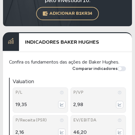
pelo Investidor10.
ADICIONAR B1KR34
INDICADORES BAKER HUGHES
Confira os fundamentos das ações de Baker Hughes.
Comparar indicadores
Valuation
P/L
P/VP
19,35
2,98
P/Receita (PSR)
EV/EBITDA
2,16
46,20