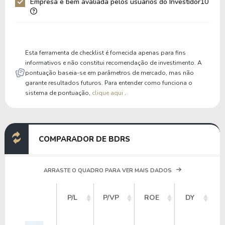
Empresa é bem avaliada pelos usuários do Investidor10
Liquidez Corrente
1,36
1,32
P/Cap Giro
12,05
14,14
P/Ativo Circ Líq
-19,60
-14,56
Esta ferramenta de checklist é fornecida apenas para fins
informativos e não constitui recomendação de investimento. A
pontuação baseia-se em parâmetros de mercado, mas não
garante resultados futuros. Para entender como funciona o
sistema de pontuação,
clique aqui
.
COMPARADOR DE BDRS
ARRASTE O QUADRO PARA VER MAIS DADOS
V
P/L
P/VP
ROE
DY