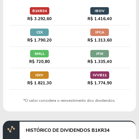
23,50
2,67
11,38%
2,17%
U
B1KR34
IBOV
SLBG34
R$ 3.292,60
R$ 1.416,40
CDI
IPCA
14,18
2,52
17,79%
2,06%
U
R$ 1.790,20
R$ 1.313,60
E1OG34
SMLL
IFIX
R$ 720,80
R$ 1.335,40
19,82
3,92
19,77%
0,87%
U
M1PC34
IDIV
IVVB11
R$ 1.821,30
R$ 1.774,90
16,68
2,42
14,50%
1,51%
U
*O valor considera o reinvestimento dos dividendos.
HALI34
9,61
1,86
19,41%
2,48%
U
HISTÓRICO DE DIVIDENDOS B1KR34
GPRK34