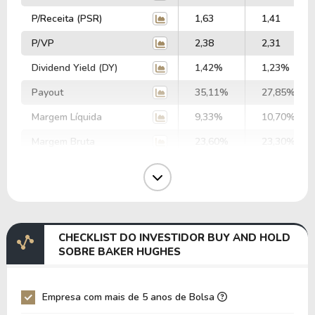
P/Receita (PSR)
1,63
1,41
P/VP
2,38
2,31
Dividend Yield (DY)
1,42%
1,23%
Payout
35,11%
27,85%
Margem Líquida
9,33%
10,70%
Margem Bruta
23,60%
23,30%
Margem Operacional
12,83%
12,16%
Margem EBIT
7,97%
11,50%
Margem EBITDA
12,40%
15,47%
CHECKLIST DO INVESTIDOR BUY AND HOLD
EV/EBITDA
66,96
54,66
SOBRE BAKER HUGHES
EV/EBIT
104,14
73,51
P/EBITDA
10,55
8,55
Empresa com mais de 5 anos de Bolsa
P/EBIT
14,59
11,35