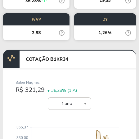
19,35
36,28%
P/VP
DY
2,98
1,26%
COTAÇÃO B1KR34
Baker Hughes
R$ 321,29
+ 36,28%
(1 A)
1 ano