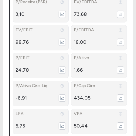
P/Receita (PSR)
EV/EBITDA
3,10
73,68
EV/EBIT
P/EBITDA
98,76
18,00
P/EBIT
P/Ativo
24,78
1,66
P/Ativo Circ. Liq.
P/Cap.Giro
-6,91
434,05
LPA
VPA
5,73
50,44