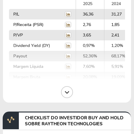
2025
2024
P/L
36,36
31,27
P/Receita (PSR)
2,76
1,85
P/VP
3,65
2,41
Dividend Yield (DY)
0,97%
1,20%
Payout
52,36%
68,17%
Margem Líquida
7,60%
5,91%
Margem Bruta
20,08%
19,09%
Margem Operacional
10,50%
8,10%
Margem EBIT
11,00%
11,67%
Margem EBITDA
15,79%
16,94%
CHECKLIST DO INVESTIDOR BUY AND HOLD
EV/EBITDA
82,35
87,12
SOBRE RAYTHEON TECHNOLOGIES
EV/EBIT
118,14
126,44