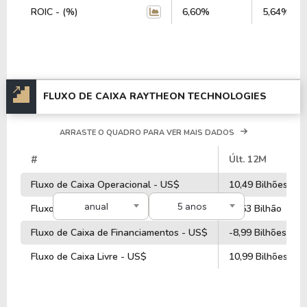
ROIC - (%)
6,60%
5,64%
Quanto aos seus principais indicadores, a empresa
possui um P/L de 37,41, um P/VP de 4,25 e nos
últimos 12 meses o dividend yeld da RTX ficou em
1,29%.
FLUXO DE CAIXA RAYTHEON TECHNOLOGIES
A empresa é negociada no Brasil através do BDR
RYTT34
, ou pode ser adquirida no exterior através
do ticker
RTX
.
ARRASTE O QUADRO PARA VER MAIS DADOS
#
Últ. 12M
Fluxo de Caixa Operacional - US$
10,49 Bilhões
anual
5 anos
Fluxo de Caixa de Investimentos - US$
-1,63 Bilhão
Fluxo de Caixa de Financiamentos - US$
-8,99 Bilhões
Fluxo de Caixa Livre - US$
10,99 Bilhões