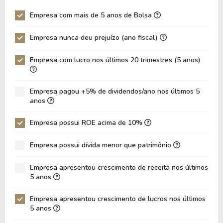
P/EBITDA
16,38
11,92
Empresa com mais de 5 anos de Bolsa
P/EBIT
23,16
18,28
Empresa nunca deu prejuízo (ano fiscal)
P/Ativo
1,43
0,92
Empresa com lucro nos últimos 20 trimestres (5 anos)
VPA
49,92
46,45
LPA
5,01
3,58
Empresa pagou +5% de dividendos/ano nos últimos 5
Giro de Ativos
0,14
0,13
anos
ROE
10,03%
7,71%
Empresa possui ROE acima de 10%
ROIC
5,64%
4,80%
Empresa possui dívida menor que patrimônio
ROA
3,94%
2,93%
Dívida Líquida / Patrimônio
0,40
0,54
Empresa apresentou crescimento de receita nos últimos
5 anos
Dívida Líquida / EBITDA
7,02
9,05
Empresa apresentou crescimento de lucros nos últimos
Dívida Líquida / EBIT
10,07
13,14
5 anos
Dívida Bruta / Patrimônio
0,51
0,63