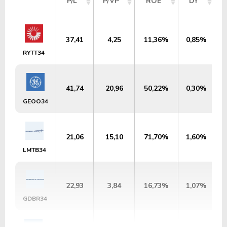
P/L
P/VP
ROE
DY
37,41
4,25
11,36%
0,85%
U
RYTT34
41,74
20,96
50,22%
0,30%
U
GEOO34
21,06
15,10
71,70%
1,60%
U
LMTB34
22,93
3,84
16,73%
1,07%
U
GDBR34