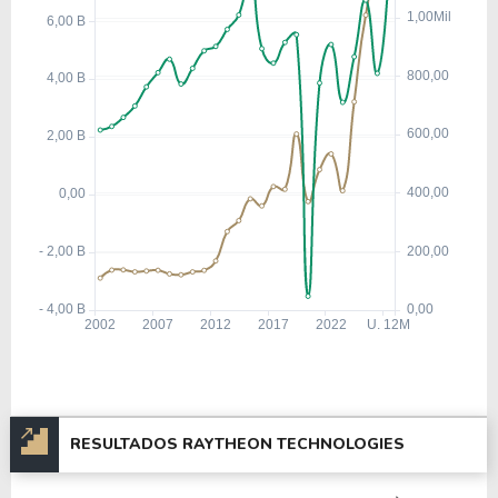
espaço
, passando a atender governos e
companhias aéreas em todo o mundo.
Entre
2020 e 2024
, a Raytheon Technologies
investiu em pesquisa e desenvolvimento de
tecnologias emergentes, como
inteligência
artificial, sistemas autônomos e propulsão
elétrica híbrida
, além de modernizar sua linha de
motores e componentes aeroespaciais.
A companhia também reposicionou sua marca,
passando a se chamar oficialmente
RTX
Corporation
em
2023
, refletindo sua nova
identidade corporativa e foco em inovação.
Atualmente, a
Raytheon Technologies (RTX)
é
RESULTADOS RAYTHEON TECHNOLOGIES
uma das líderes globais em
tecnologia
aeroespacial e de defesa
, desempenhando um