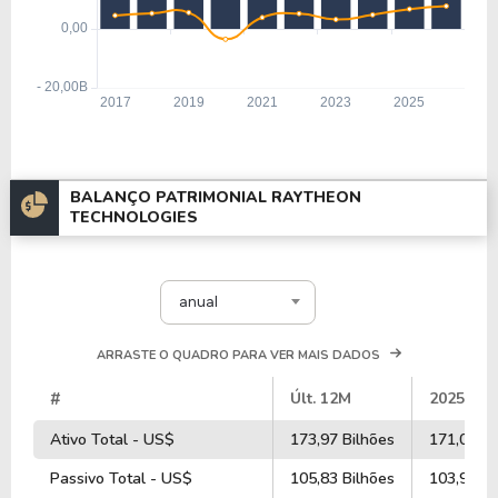
BALANÇO PATRIMONIAL RAYTHEON
TECHNOLOGIES
anual
ARRASTE O QUADRO PARA VER MAIS DADOS
#
Últ. 12M
2025
Ativo Total - US$
173,97 Bilhões
171,08 Bi
Passivo Total - US$
105,83 Bilhões
103,94 Bi