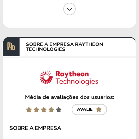
Dividendos
15/08/2024
12/09/2024
0,36430483
Dividendos
15/05/2024
20/06/2024
0,35603419
Dividendos
21/02/2024
28/03/2024
0,32226982
SOBRE A EMPRESA RAYTHEON
TECHNOLOGIES
Anterior
Próxima
Média de avaliações dos usuários:
AVALIE
SOBRE A EMPRESA