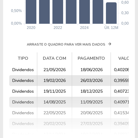
ARRASTE O QUADRO PARA VER MAIS DADOS
TIPO
DATA COM
PAGAMENTO
VALOR
TIPO
DATA COM
PAGAMENTO
VALOR
Dividendos
21/05/2026
18/06/2026
0,40208556
Dividendos
19/02/2026
26/03/2026
0,39559804
Dividendos
19/11/2025
18/12/2025
0,40723534
Dividendos
14/08/2025
11/09/2025
0,40971310
Dividendos
22/05/2025
20/06/2025
0,41534408
Dividendos
20/02/2025
27/03/2025
0,39409721
Dividendos
13/11/2024
19/12/2024
0,38827509