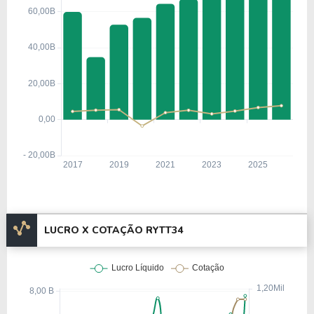
uma das maiores empresas de tecnologia e defesa
do mundo.
A
Raytheon Company
possuía um legado
consolidado no desenvolvimento de sistemas de
defesa e mísseis, tendo contribuído com inovações
significativas para programas militares e de
segurança nacional dos Estados Unidos, incluindo o
desenvolvimento do
Patriot Missile System
.
Já a
United Technologies Corporation
era
reconhecida globalmente por suas subsidiárias
industriais, como a
Pratt & Whitney
, fabricante de
LUCRO X COTAÇÃO RYTT34
motores a jato, e a
Collins Aerospace
, fornecedora
de sistemas para aviação comercial e militar.
Após a fusão, a nova corporação combinou
tecnologia de defesa, inteligência, aviação e