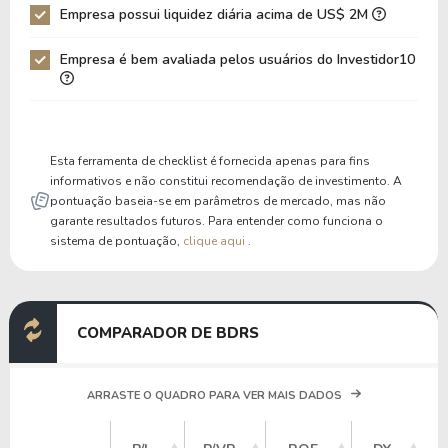
Empresa possui liquidez diária acima de US$ 2M
Patrimônio / Ativos
0,39
0,38
Empresa é bem avaliada pelos usuários do Investidor10
Liquidez Corrente
1,03
0,99
P/Cap Giro
186,19
-781,07
P/Ativo Circ Líq
-6,61
-5,74
Esta ferramenta de checklist é fornecida apenas para fins
informativos e não constitui recomendação de investimento. A
pontuação baseia-se em parâmetros de mercado, mas não
garante resultados futuros. Para entender como funciona o
sistema de pontuação,
clique aqui
.
COMPARADOR DE BDRS
ARRASTE O QUADRO PARA VER MAIS DADOS