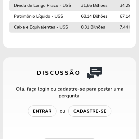
Dívida de Longo Prazo - US$
31,86 Bilhões
34,29 Bil
Patrimônio Líquido - US$
68,14 Bilhões
67,14 Bil
Caixa e Equivalentes - US$
8,31 Bilhões
7,44 Bilh
DISCUSSÃO
Olá, faça login ou cadastre-se para postar uma
pergunta.
ou
ENTRAR
CADASTRE-SE