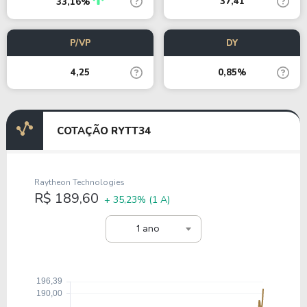
37,41
33,16%
P/VP
DY
4,25
0,85%
COTAÇÃO RYTT34
Raytheon Technologies
R$ 189,60
+ 35,23%
(1 A)
1 ano