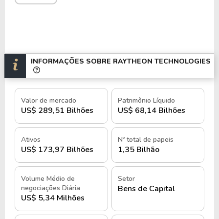
Raytheon Missiles & Defense
e
Raytheon
Intelligence & Space
. Essa estrutura permite
atender a diversos setores, desde a aviação
comercial até programas militares de alta
complexidade.
INFORMAÇÕES SOBRE RAYTHEON TECHNOLOGIES
Com mais de
180.000 funcionários
em todo o
mundo, a Raytheon Technologies mantém
Valor de mercado
Patrimônio Líquido
operações em mais de
40 países
, com centros de
US$ 289,51 Bilhões
US$ 68,14 Bilhões
pesquisa, fábricas e unidades de suporte técnico
estrategicamente distribuídos.
Ativos
Nº total de papeis
US$ 173,97 Bilhões
1,35 Bilhão
Além disso, a empresa investe fortemente em
inovação e sustentabilidade
, desenvolvendo
tecnologias que reduzam o impacto ambiental da
Volume Médio de
Setor
negociações Diária
Bens de Capital
aviação e aprimorem a eficiência energética de seus
US$ 5,34 Milhões
sistemas de defesa e propulsão.