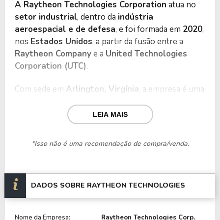
A Raytheon Technologies Corporation
atua no
setor industrial
, dentro da
indústria
aeroespacial e de defesa
, e foi formada em
2020
,
nos
Estados Unidos
, a partir da fusão entre a
Raytheon Company
e a
United Technologies
Corporation (UTC)
.
Com sede em
Arlington, Virgínia
, a empresa é uma
das maiores fornecedoras globais de
tecnologia
aeroespacial, sistemas de defesa e
LEIA MAIS
inteligência
, atendendo governos e organizações
comerciais em diversos países.
*Isso não é uma recomendação de compra/venda.
A Raytheon Technologies possui um portfólio
diversificado de produtos e serviços, com foco em
soluções tecnológicas avançadas voltadas para
DADOS SOBRE RAYTHEON TECHNOLOGIES
defesa, aviação e segurança nacional
. Entre
suas principais áreas de atuação, destacam-se:
Nome da Empresa:
Raytheon Technologies Corp.