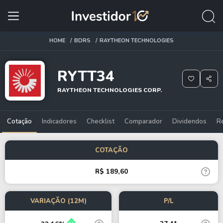
HOME
BDRS
RAYTHEON TECHNOLOGIES
RYTT34
RAYTHEON TECHNOLOGIES CORP.
Cotação
Indicadores
Checklist
Comparador
Dividendos
R
COTAÇÃO
R$ 189,60
VARIAÇÃO (12M)
P/L