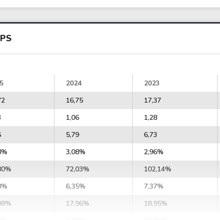
UPS
5
2024
2023
72
16,75
17,37
3
1,06
1,28
5
5,79
6,73
8%
3,08%
2,96%
80%
72,03%
102,14%
8%
6,35%
7,37%
08%
17,96%
18,95%