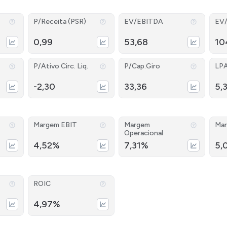
P/Receita (PSR)
EV/EBITDA
EV
0,99
53,68
10
P/Ativo Circ. Liq.
P/Cap.Giro
LP
-2,30
33,36
5,
Margem EBIT
Margem
Mar
Operacional
4,52%
7,31%
5,
ROIC
4,97%