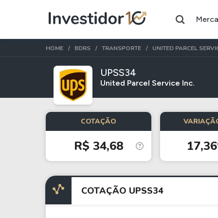
Merc
HOME
BDRS
TRANSPORTE
UNITED PARCEL SERVI
UPSS34
United Parcel Service Inc.
Assuntos do momento
Índice
Índice
COTAÇÃO
VARIAÇÃO
Ibovespa
Selic
R$ 34,68
17,3
Ações
FIIs
Taesa
XPML11
COTAÇÃO UPSS34
Itausa
RECR11
Ambev
HGLG11