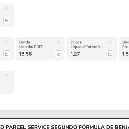
Dívida
Dívida
Dív
Líquida/EBIT
Líquida/Patrimôni
Bru
o
18,58
1,27
1,
ED PARCEL SERVICE SEGUNDO FÓRMULA DE BE