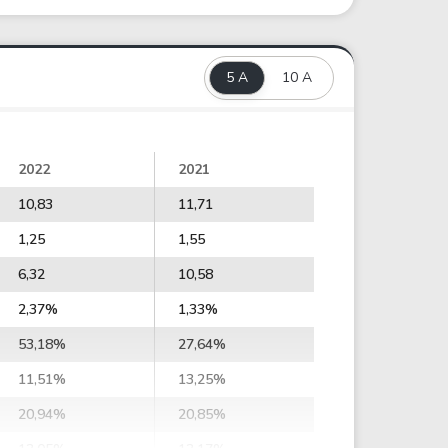
5 A
10 A
2022
2021
10,83
11,71
1,25
1,55
6,32
10,58
2,37%
1,33%
53,18%
27,64%
11,51%
13,25%
20,94%
20,85%