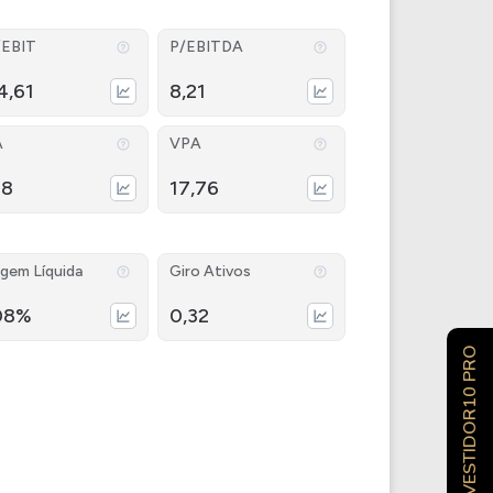
/EBIT
P/EBITDA
4,61
8,21
A
VPA
38
17,76
gem Líquida
Giro Ativos
08%
0,32
INVESTIDOR10 PRO