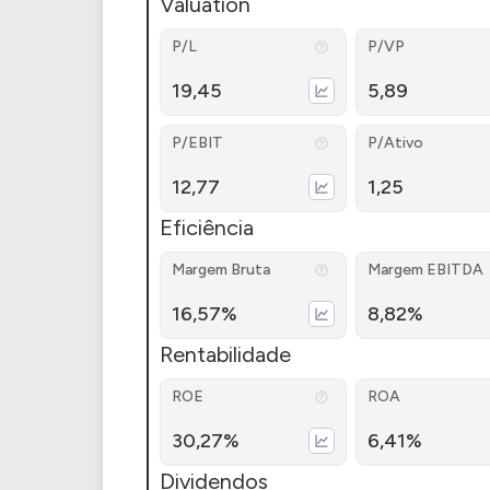
Valuation
P/L
P/VP
19,45
5,89
P/EBIT
P/Ativo
12,77
1,25
Eficiência
Margem Bruta
Margem EBITDA
16,57%
8,82%
Rentabilidade
ROE
ROA
30,27%
6,41%
Dividendos