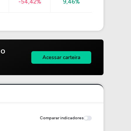
-54,42%
9,46%
do
Acessar carteira
Comparar indicadores