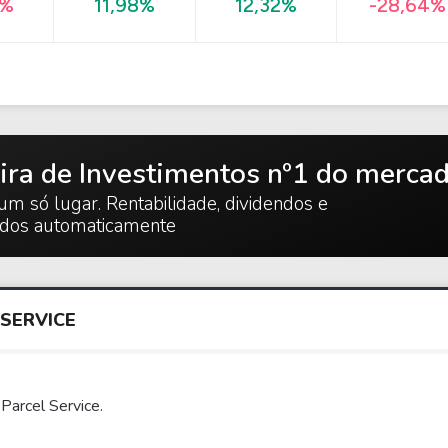
-28,64%
9%
11,98%
12,32%
ira de Investimentos nº1 do merca
um só lugar. Rentabilidade, dividendos e
ados automaticamente
 SERVICE
Parcel Service.