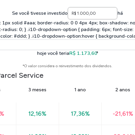
Se você tivesse investido
há
hoje você teria
R$ 1.173,60
*
*O valor considera o reinvestimento dos dividendos.
arcel Service
s
3 meses
1 ano
2 anos
9%
12,16%
17,36%
-21,61%