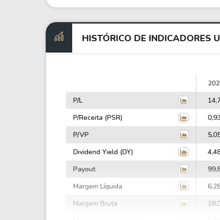
HISTÓRICO DE INDICADORES 
202
P/L
14,
P/Receita (PSR)
0,9
P/VP
5,0
Dividend Yield (DY)
4,4
Payout
99,
Margem Líquida
6,2
Margem Bruta
18,