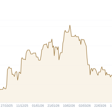
HASH11
Google
Dogecoin
GOLD11
Meta
Solana
XINA11
Coca-Cola
Cardano
Ver todos
Ver todos
Ver todos