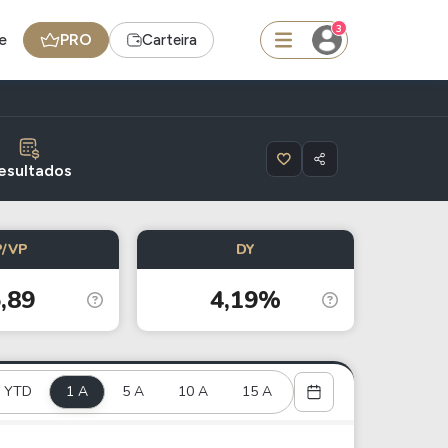
3
e
PRO
Carteira
squisar
esultados
FII
P/VP
DY
TRXF11
,89
4,19%
edas
Ideias
Agenda de Dividendos
YTD
1 A
Radar do Dividendo Inteligente
5 A
10 A
15 A
oin - BNB
Carteiras Recomendadas