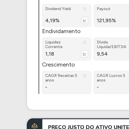
Dividend Yield
Payout
4,19%
121,95%
Endividamento
Liquidez
Dívida
Corrente
Líquida/EBITDA
1,18
9,54
Crescimento
CAGR Receitas 5
CAGR Lucros 5
anos
anos
-
-
PREÇO JUSTO DO ATIVO UNIT