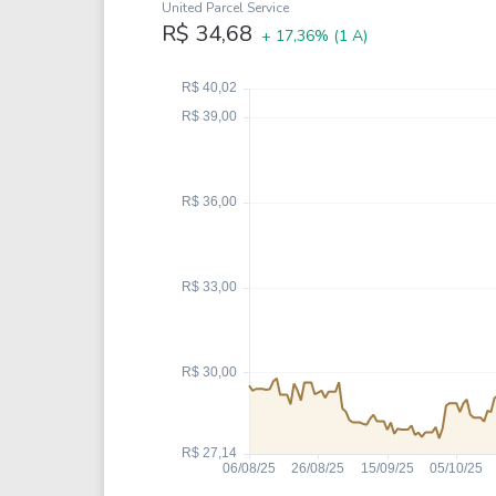
Weg
XPLG11
United Parcel Service
R$ 34,68
+ 17,36%
(1 A)
Klabin
KNRI11
Petrobrás
KNCR11
Ver todos
Ver todos