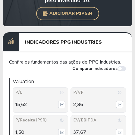
pelo Investidor10.
ADICIONAR P1PG34
INDICADORES PPG INDUSTRIES
Confira os fundamentos das ações de PPG Industries.
Comparar indicadores
Valuation
P/L
P/VP
15,62
2,86
P/Receita (PSR)
EV/EBITDA
1,50
37,67