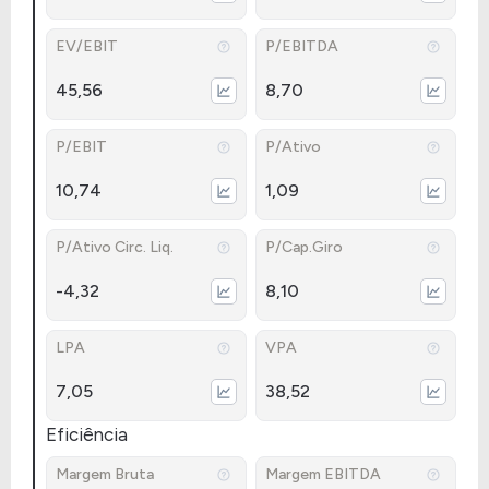
EV/EBIT
P/EBITDA
45,56
8,70
P/EBIT
P/Ativo
10,74
1,09
P/Ativo Circ. Liq.
P/Cap.Giro
-4,32
8,10
LPA
VPA
7,05
38,52
Eficiência
Margem Bruta
Margem EBITDA