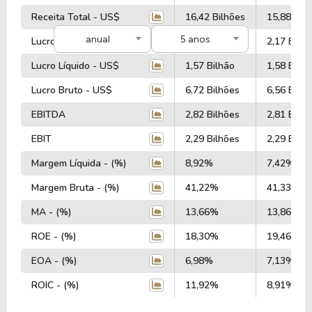
Receita Total - US$
16,42 Bilhões
15,88 Bil
anual
5 anos
Lucro Operacional - US$
2,20 Bilhões
2,17 Bilhõ
Lucro Líquido - US$
1,57 Bilhão
1,58 Bilhã
Lucro Bruto - US$
6,72 Bilhões
6,56 Bilhõ
EBITDA
2,82 Bilhões
2,81 Bilhõ
EBIT
2,29 Bilhões
2,29 Bilhõ
Margem Líquida - (%)
8,92%
7,42%
Margem Bruta - (%)
41,22%
41,33%
MA - (%)
13,66%
13,86%
ROE - (%)
18,30%
19,46%
EOA - (%)
6,98%
7,13%
ROIC - (%)
11,92%
8,91%