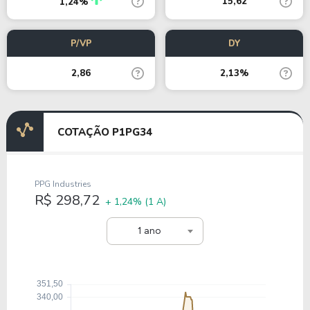
15,62
1,24%
P/VP
DY
2,86
2,13%
COTAÇÃO P1PG34
PPG Industries
R$ 298,72
+ 1,24%
(1 A)
1 ano