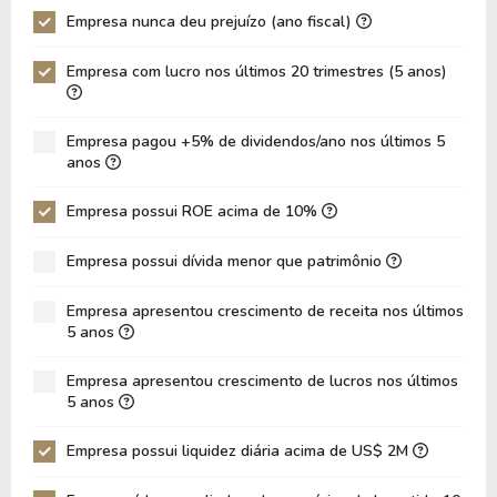
Empresa nunca deu prejuízo (ano fiscal)
P/Ativo
1,04
1,36
Empresa com lucro nos últimos 20 trimestres (5 anos)
VPA
35,99
30,01
LPA
7,00
4,81
Empresa pagou +5% de dividendos/ano nos últimos 5
Giro de Ativos
0,18
0,19
anos
ROE
19,46%
16,03%
Empresa possui ROE acima de 10%
ROIC
8,91%
1,61%
Empresa possui dívida menor que patrimônio
ROA
7,13%
5,74%
Dívida Líquida / Patrimônio
0,54
0,51
Empresa apresentou crescimento de receita nos últimos
5 anos
Dívida Líquida / EBITDA
7,54
13,69
Empresa apresentou crescimento de lucros nos últimos
Dívida Líquida / EBIT
9,81
25,49
5 anos
Dívida Bruta / Patrimônio
0,82
0,70
Empresa possui liquidez diária acima de US$ 2M
Patrimônio / Ativos
0,37
0,36