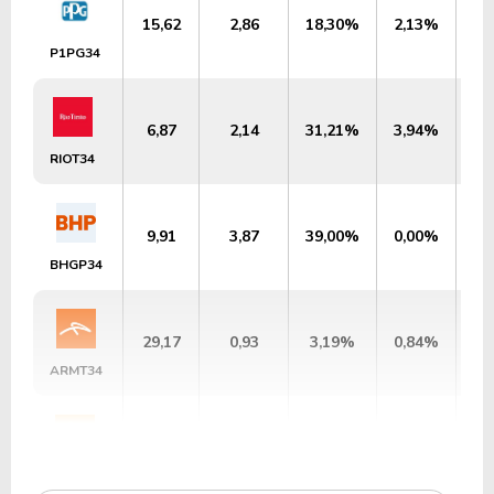
15,62
2,86
18,30%
2,13%
U
P1PG34
6,87
2,14
31,21%
3,94%
US
RIOT34
9,91
3,87
39,00%
0,00%
US
BHGP34
29,17
0,93
3,19%
0,84%
U
ARMT34
16,80
0,58
3,46%
4,91%
U
TXSA34