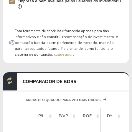
Empresa é bem avaliada pelos usuários do Investidor10
Liquidez Corrente
1,62
1,31
P/Cap Giro
8,10
16,56
P/Ativo Circ Líq
-4,10
-4,32
Esta ferramenta de checklist é fornecida apenas para fins
informativos e não constitui recomendação de investimento. A
pontuação baseia-se em parâmetros de mercado, mas não
garante resultados futuros. Para entender como funciona o
sistema de pontuação,
clique aqui
.
COMPARADOR DE BDRS
ARRASTE O QUADRO PARA VER MAIS DADOS
V
P/L
P/VP
ROE
DY
M