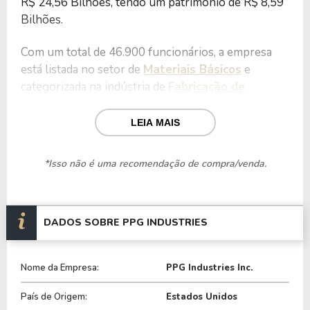
R$ 24,56 Bilhões, tendo um patrimônio de R$ 8,59
Bilhões.
Com um total de 46.900 funcionários, a empresa
está listada no setor de
Materiais Básicos
e
categorizada na indústria de
Fabricação de
Produtos Químicos
.
LEIA MAIS
Nos últimos 12 meses a empresa teve um
faturamento de R$ 16,42 Bilhões, que gerou um
*Isso não é uma recomendação de compra/venda.
lucro no valor de R$ 1,57 Bilhão.
Quanto aos seus principais indicadores, a empresa
possui um P/L de 15,62, um P/VP de 2,86 e nos
DADOS SOBRE PPG INDUSTRIES
últimos 12 meses o dividend yeld da PPG ficou em
2,58%.
Nome da Empresa:
PPG Industries Inc.
A empresa é negociada no Brasil através do BDR
País de Origem:
Estados Unidos
P1PG34
, ou pode ser adquirida no exterior através