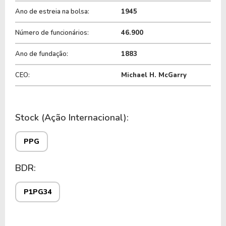
do ticker
PPG
.
Ano de estreia na bolsa:
1945
Número de funcionários:
46.900
Ano de fundação:
1883
CEO:
Michael H. McGarry
Stock (Ação Internacional):
PPG
BDR:
P1PG34