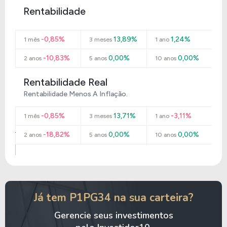
Rentabilidade
-0,85%
13,89%
1,24%
1 mês
3 meses
1 ano
-10,83%
0,00%
0,00%
2 anos
5 anos
10 anos
Rentabilidade Real
Rentabilidade Menos A Inflação.
-0,85%
13,71%
-3,11%
1 mês
3 meses
1 ano
-18,82%
0,00%
0,00%
2 anos
5 anos
10 anos
Já tem P1PG34 na sua carteira?
Gerencie seus investimentos