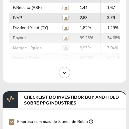
P/Receita (PSR)
1,44
1,67
P/VP
2,83
3,79
Dividend Yield (DY)
1,82%
1,29%
Payout
39,23%
54,68%
Margem Líquida
9,93%
7,04%
Margem Bruta
41,32%
41,61%
Margem Operacional
13,66%
14,43%
Margem EBIT
11,42%
3,70%
Margem EBITDA
14,84%
6,89%
CHECKLIST DO INVESTIDOR BUY AND HOLD
EV/EBITDA
50,19
113,11
SOBRE PPG INDUSTRIES
EV/EBIT
65,24
210,64
P/EBITDA
8,14
10,22
Empresa com mais de 5 anos de Bolsa
P/EBIT
10,02
12,62