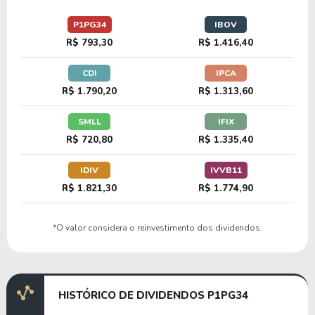
52,84
2,10
3,97%
0,65%
U
P1PG34
IBOV
C1TV34
R$ 793,30
R$ 1.416,40
CDI
IPCA
30,03
5,08
16,91%
0,52%
U
R$ 1.790,20
R$ 1.313,60
F2NV34
SMLL
IFIX
R$ 720,80
R$ 1.335,40
10,89
2,32
21,29%
1,20%
U
C1FI34
IDIV
IVVB11
R$ 1.821,30
R$ 1.774,90
*O valor considera o reinvestimento dos dividendos.
HISTÓRICO DE DIVIDENDOS P1PG34