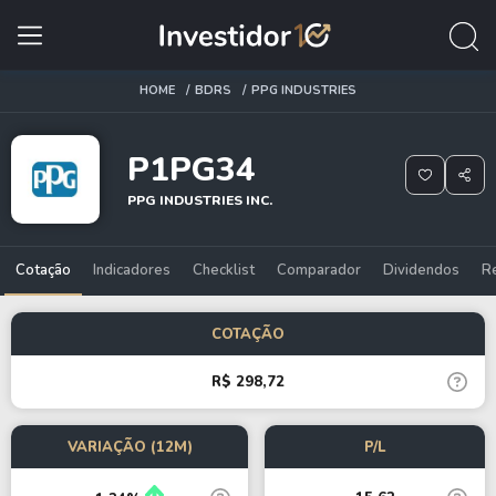
HOME
BDRS
PPG INDUSTRIES
P1PG34
PPG INDUSTRIES INC.
Cotação
Indicadores
Checklist
Comparador
Dividendos
R
COTAÇÃO
R$ 298,72
VARIAÇÃO (12M)
P/L