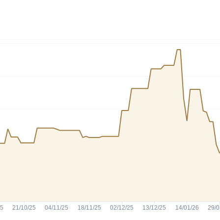
HASH11
Google
Dogecoin
GOLD11
Meta
Solana
XINA11
Coca-Cola
Cardano
Ver todos
Ver todos
Ver todos