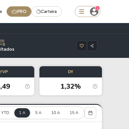
3
e
PRO
Carteira
squisar
ltados
Ferramenta
P/VP
DY
Dividendos
,49
1,32%
edas
Ideias
Agenda de Dividendos
YTD
1 A
Radar do Dividendo Inteligente
5 A
10 A
15 A
oin - BNB
Carteiras Recomendadas