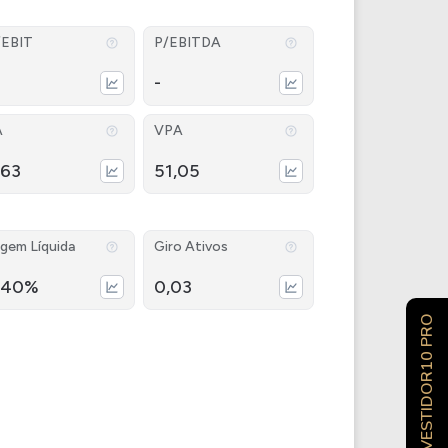
/EBIT
P/EBITDA
-
A
VPA
,63
51,05
gem Líquida
Giro Ativos
,40%
0,03
INVESTIDOR10 PRO