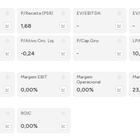
P/Receita (PSR)
EV/EBITDA
EV
1,68
-
-
P/Ativo Circ. Liq.
P/Cap.Giro
LP
-0,24
-
10
Margem EBIT
Margem
Mar
Operacional
0,00%
0,00%
23
ROIC
0,00%