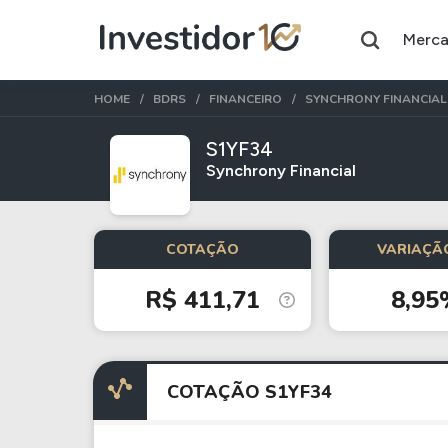
Merc
HOME
BDRS
FINANCEIRO
SYNCHRONY FINANCIAL
S1YF34
Synchrony Financial
Assuntos do momento
Índice
Ação
COTAÇÃO
VARIAÇÃO
Ibovespa
Petrobras
R$ 411,71
8,95
Ações
FIIs
Taesa
XPML11
COTAÇÃO S1YF34
Itausa
RECR11
Ambev
HGLG11