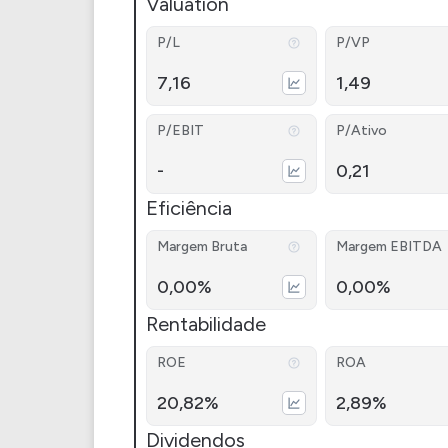
Valuation
P/L
P/VP
7,16
1,49
P/EBIT
P/Ativo
-
0,21
Eficiência
Margem Bruta
Margem EBITDA
0,00%
0,00%
Rentabilidade
ROE
ROA
20,82%
2,89%
Dividendos