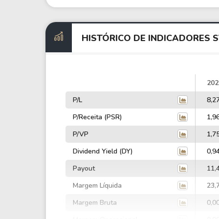
HISTÓRICO DE INDICADORES S
202
P/L
8,2
P/Receita (PSR)
1,9
P/VP
1,7
Dividend Yield (DY)
0,9
Payout
11,
Margem Líquida
23,
Margem Bruta
0,0