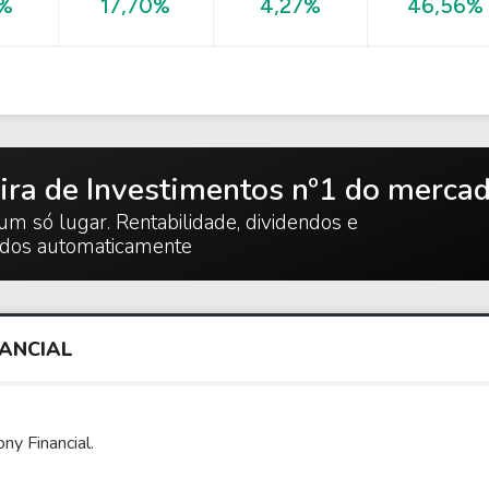
46,56%
0%
17,70%
4,27%
ira de Investimentos nº1 do merca
um só lugar. Rentabilidade, dividendos e
ados automaticamente
ANCIAL
ny Financial.