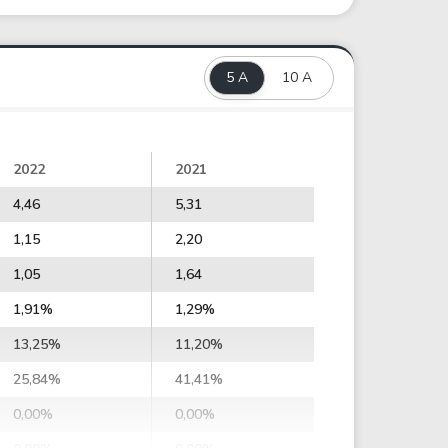
5 A
10 A
2022
2021
4,46
5,31
1,15
2,20
1,05
1,64
1,91%
1,29%
13,25%
11,20%
25,84%
41,41%
0,00%
0,00%