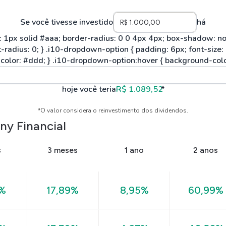
Se você tivesse investido
há
hoje você teria
R$ 1.089,52
*
*O valor considera o reinvestimento dos dividendos.
ny Financial
s
3 meses
1 ano
2 anos
0%
17,89%
8,95%
60,99%