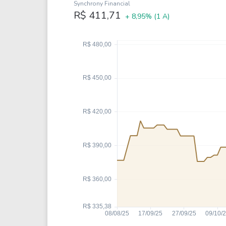
Weg
XPLG11
Synchrony Financial
R$ 411,71
+ 8,95%
(1 A)
Klabin
KNRI11
Petrobrás
KNCR11
Ver todos
Ver todos