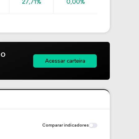
27,71%
0,00%
do
Acessar carteira
Comparar indicadores