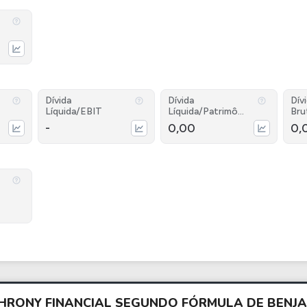
Dívida
Dívida
Dív
Líquida/EBIT
Líquida/Patrimôni
Bru
o
-
0,00
0,
CHRONY FINANCIAL SEGUNDO FÓRMULA DE BEN