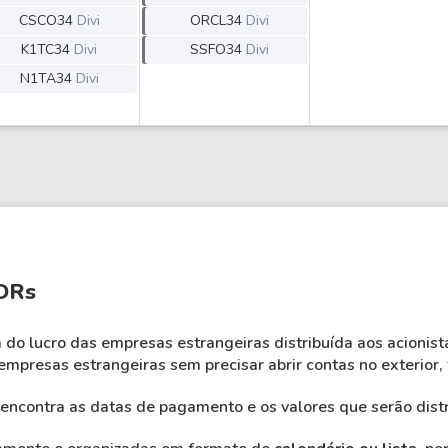
CSCO34
Divi
ORCL34
Divi
K1TC34
Divi
SSFO34
Divi
N1TA34
Divi
DRs
do lucro das empresas estrangeiras distribuída aos acionis
empresas estrangeiras sem precisar abrir contas no exterior, f
ncontra as datas de pagamento e os valores que serão distr