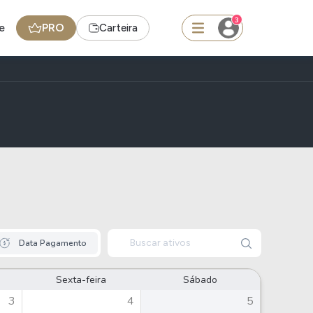
3
e
PRO
Carteira
squisar
BDR
de
SpaceX
edas
Ideias
Buscar ativos
Data Pagamento
Agenda de Dividendos
Radar do Dividendo Inteligente
Sexta-feira
Sábado
oin - BNB
Carteiras Recomendadas
3
4
5