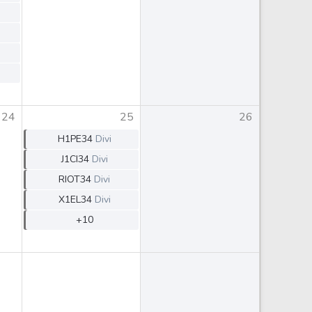
24
25
26
H1PE34
Divi
J1CI34
Divi
RIOT34
Divi
X1EL34
Divi
+10