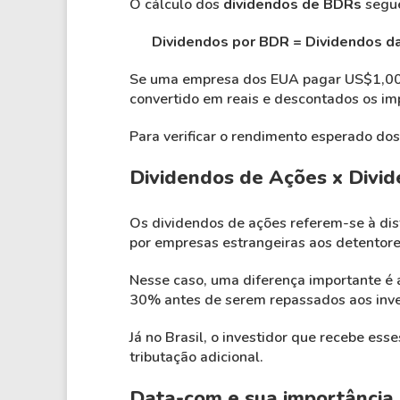
O cálculo dos
dividendos de BDRs
segue
Dividendos por BDR = Dividendos da
Se uma empresa dos EUA pagar US$1,00 p
convertido em reais e descontados os im
Para verificar o rendimento esperado dos
Dividendos de Ações x Divi
Os dividendos de ações referem-se à dist
por empresas estrangeiras aos detentores
Nesse caso, uma diferença importante é a
30% antes de serem repassados aos inve
Já no Brasil, o investidor que recebe es
tributação adicional.
Data-com e sua importância