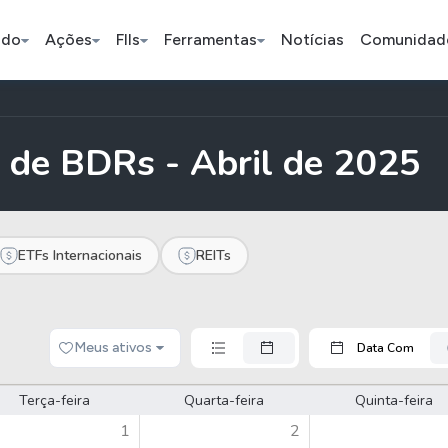
ado
Ações
FIIs
Ferramentas
Notícias
Comunidad
Pe
 de BDRs - Abril de 2025
Índice
Ação
Ação
Selic
BB Seguridade
Bradsaú
ETFs Internacionais
REITs
ETFs
Stocks
Criptomo
Meus ativos
Data Com
BOVA11
Tesla
Bitcoin
IVVB11
Apple
Ethereum
Terça-feira
Quarta-feira
Quinta-feira
SMAL11
Amazon
Binance C
1
2