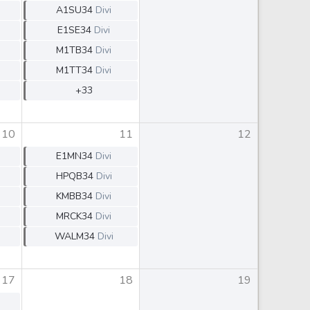
Comparador de Ativos
A1SU34
Divi
As Ações Mais Buscadas
E1SE34
Divi
Guia do Iniciante
M1TB34
Divi
M1TT34
Divi
+33
10
11
12
E1MN34
Divi
HPQB34
Divi
KMBB34
Divi
MRCK34
Divi
WALM34
Divi
17
18
19