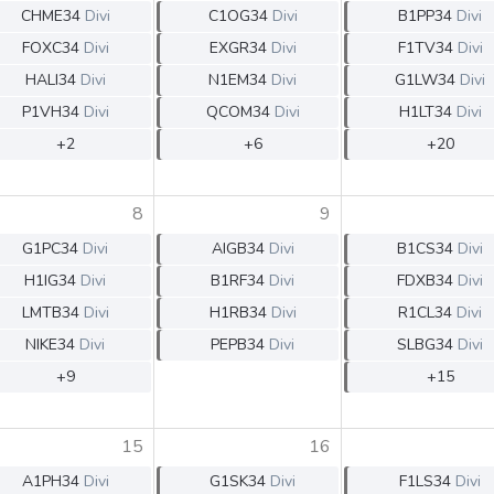
HASH11
Google
Dogecoin
CHME34
Divi
C1OG34
Divi
B1PP34
Divi
GOLD11
Meta
Solana
FOXC34
Divi
EXGR34
Divi
F1TV34
Divi
XINA11
Coca-Cola
Cardano
HALI34
Divi
N1EM34
Divi
G1LW34
Divi
Ver todos
Ver todos
Ver todos
P1VH34
Divi
QCOM34
Divi
H1LT34
Divi
+2
+6
+20
8
9
G1PC34
Divi
AIGB34
Divi
B1CS34
Divi
H1IG34
Divi
B1RF34
Divi
FDXB34
Divi
LMTB34
Divi
H1RB34
Divi
R1CL34
Divi
NIKE34
Divi
PEPB34
Divi
SLBG34
Divi
+9
+15
15
16
A1PH34
Divi
G1SK34
Divi
F1LS34
Divi