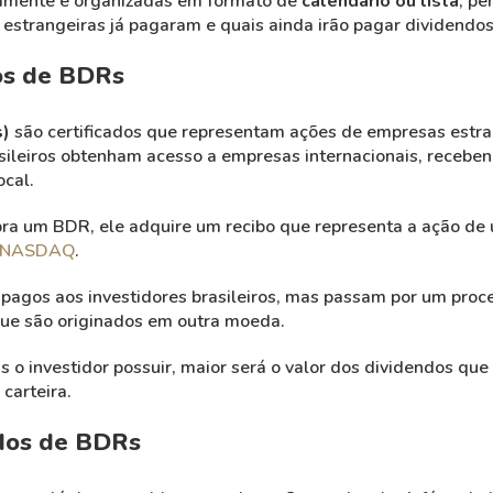
camente e organizadas em formato de
calendário ou lista
, pe
strangeiras já pagaram e quais ainda irão pagar dividendos
os de BDRs
s)
são certificados que representam ações de empresas estra
rasileiros obtenham acesso a empresas internacionais, receb
cal.
ra um BDR, ele adquire um recibo que representa a ação de 
NASDAQ
.
pagos aos investidores brasileiros, mas passam por um proc
 que são originados em outra moeda.
 o investidor possuir, maior será o valor dos dividendos que
carteira.
ndos de BDRs