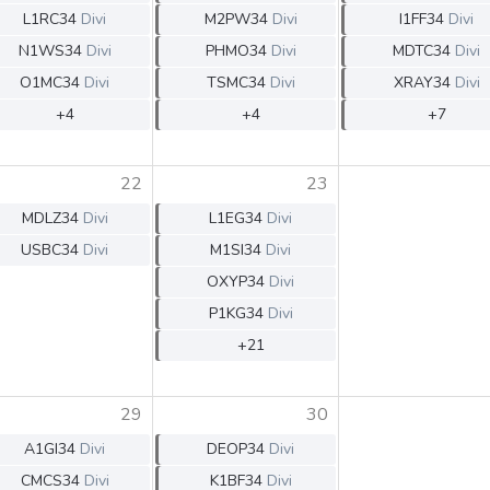
L1RC34
Divi
M2PW34
Divi
I1FF34
Divi
N1WS34
Divi
PHMO34
Divi
MDTC34
Divi
O1MC34
Divi
TSMC34
Divi
XRAY34
Divi
+4
+4
+7
22
23
MDLZ34
Divi
L1EG34
Divi
USBC34
Divi
M1SI34
Divi
OXYP34
Divi
P1KG34
Divi
+21
29
30
A1GI34
Divi
DEOP34
Divi
CMCS34
Divi
K1BF34
Divi