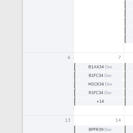
Weg
XPLG11
Klabin
KNRI11
Petrobrás
KNCR11
Ver todos
Ver todos
6
7
B1AX34
Divi
B1FC34
Divi
M1CK34
Divi
R1FC34
Divi
+14
13
14
BPFR39
Divi