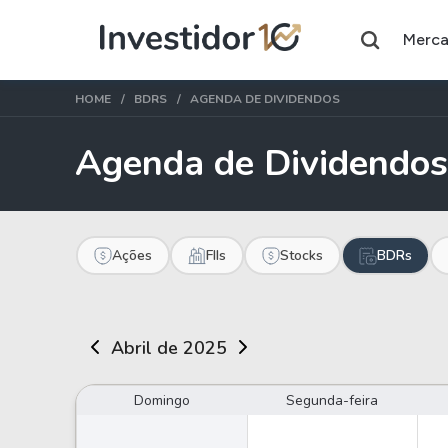
Merc
HOME
BDRS
AGENDA DE DIVIDENDOS
Agenda de Dividendos
Assuntos do momento
Índice
Commodity
Ibovespa
Petróleo
Ações
FIIs
Stocks
BDRs
Ações
FIIs
Abril de 2025
Taesa
XPML11
Itausa
RECR11
Domingo
Segunda-feira
Ambev
HGLG11