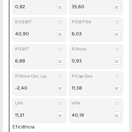
0,82
35,60
EV/EBIT
P/EBITDA
40,90
6,03
P/EBIT
P/Ativo
6,88
0,93
P/Ativo Circ. Liq.
P/Cap.Giro
-2,40
11,38
LPA
VPA
11,21
40,19
Eficiência