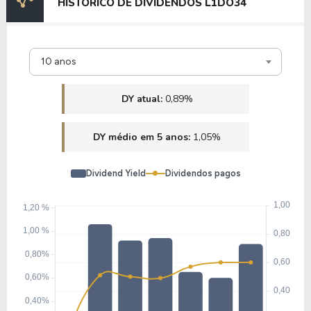
HISTÓRICO DE DIVIDENDOS L1DO34
F1BH34
33,55
2,95
8,80%
0,28%
10 anos
F1TV34
DY atual:
0,89%
DY médio em 5 anos:
1,05%
Dividend Yield
Dividendos pagos