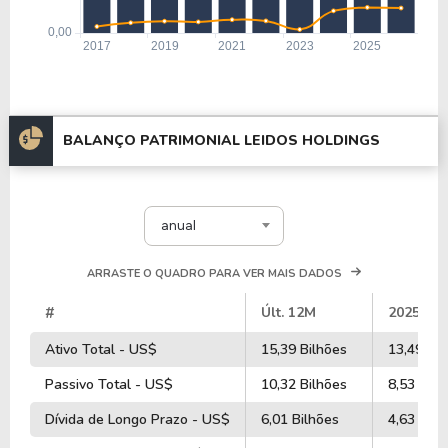
BALANÇO PATRIMONIAL LEIDOS HOLDINGS
anual
ARRASTE O QUADRO PARA VER MAIS DADOS
#
Últ. 12M
2025
Ativo Total - US$
15,39 Bilhões
13,49 Bil
Passivo Total - US$
10,32 Bilhões
8,53 Bilh
Dívida de Longo Prazo - US$
6,01 Bilhões
4,63 Bilh