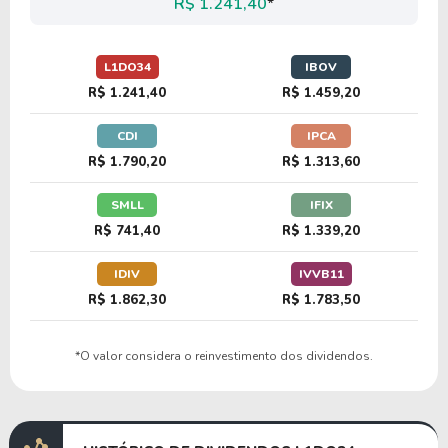
R$ 1.241,40
*
40,28
-39,06
-96,99%
1,23%
L1DO34
IBOV
M1AS34
R$ 1.241,40
R$ 1.459,20
CDI
IPCA
41,05
4,77
11,61%
0,70%
R$ 1.790,20
R$ 1.313,60
J1EG34
SMLL
IFIX
R$ 741,40
R$ 1.339,20
158,28
1,47
0,93%
0,00%
C1GP34
IDIV
IVVB11
R$ 1.862,30
R$ 1.783,50
10,52
2,02
19,16%
0,00%
*O valor considera o reinvestimento dos dividendos.
U2PW34
9,64
2,73
28,26%
1,61%