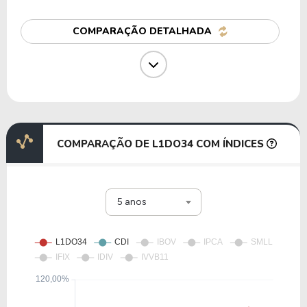
G1PC34
COMPARAÇÃO DETALHADA
32,74
6,55
19,99%
0,84%
C1MI34
25,59
28,23
110,33%
1,64%
I1TW34
COMPARAÇÃO DE L1DO34 COM ÍNDICES
25,75
7,36
28,60%
0,44%
5 anos
U1RI34
24,67
6,53
26,48%
0,76%
J1CI34