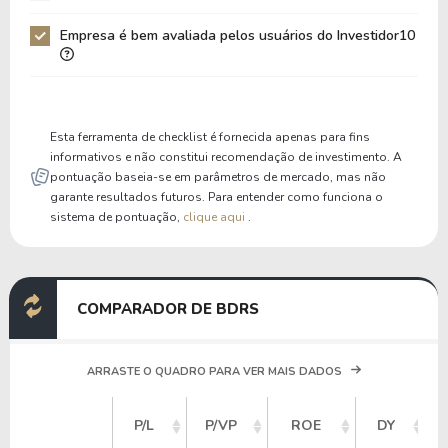
Patrimônio / Ativos
0,37
0,34
Empresa é bem avaliada pelos usuários do Investidor10
Liquidez Corrente
1,70
1,22
P/Cap Giro
7,11
19,12
P/Ativo Circ Líq
-3,80
-3,51
Esta ferramenta de checklist é fornecida apenas para fins
informativos e não constitui recomendação de investimento. A
pontuação baseia-se em parâmetros de mercado, mas não
garante resultados futuros. Para entender como funciona o
sistema de pontuação,
clique aqui
.
COMPARADOR DE BDRS
ARRASTE O QUADRO PARA VER MAIS DADOS
P/L
P/VP
ROE
DY