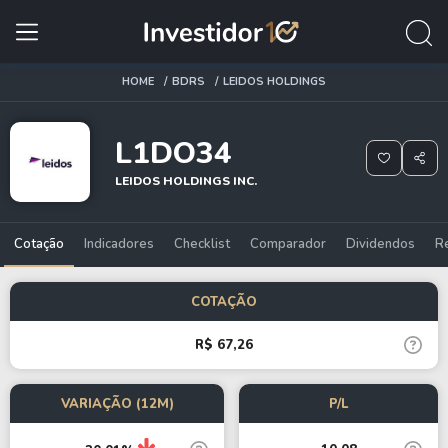
HOME
BDRS
LEIDOS HOLDINGS
L1DO34
LEIDOS HOLDINGS INC.
Cotação
Indicadores
Checklist
Comparador
Dividendos
R
COTAÇÃO
R$ 67,26
VARIAÇÃO (12M)
P/L