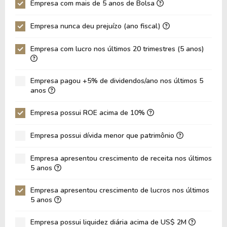
Empresa com mais de 5 anos de Bolsa
P/EBIT
10,79
10,07
Empresa nunca deu prejuízo (ano fiscal)
P/Ativo
1,69
1,42
Empresa com lucro nos últimos 20 trimestres (5 anos)
VPA
39,70
34,05
LPA
11,58
9,57
Empresa pagou +5% de dividendos/ano nos últimos 5
Giro de Ativos
0,31
0,34
anos
ROE
29,18%
28,12%
Empresa possui ROE acima de 10%
ROIC
15,13%
13,18%
Empresa possui dívida menor que patrimônio
ROA
10,73%
9,64%
Dívida Líquida / Patrimônio
0,71
0,72
Empresa apresentou crescimento de receita nos últimos
5 anos
Dívida Líquida / EBITDA
6,38
6,39
Empresa apresentou crescimento de lucros nos últimos
Dívida Líquida / EBIT
7,38
7,59
5 anos
Dívida Bruta / Patrimônio
0,93
0,91
Empresa possui liquidez diária acima de US$ 2M