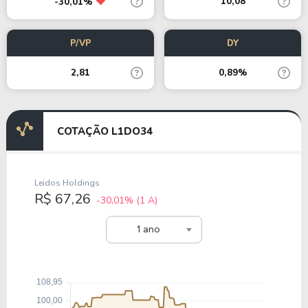
10,08
-30,01%
P/VP
DY
2,81
0,89%
COTAÇÃO L1DO34
Leidos Holdings
R$ 67,26
-30,01%
(1 A)
1 ano