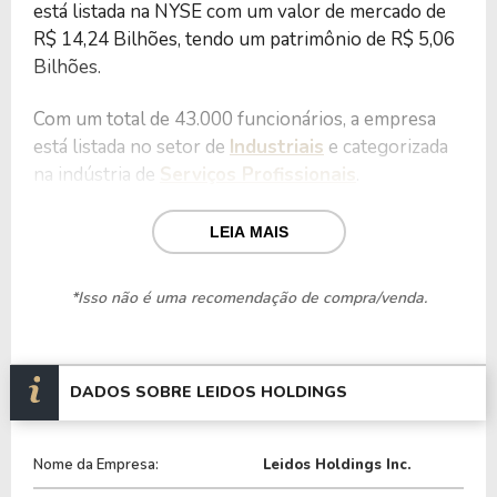
está listada na NYSE com um valor de mercado de
R$ 14,24 Bilhões, tendo um patrimônio de R$ 5,06
Bilhões.
Com um total de 43.000 funcionários, a empresa
está listada no setor de
Industriais
e categorizada
na indústria de
Serviços Profissionais
.
Nos últimos 12 meses a empresa teve um
LEIA MAIS
faturamento de R$ 17,33 Bilhões, que gerou um
lucro no valor de R$ 1,41 Bilhão.
*Isso não é uma recomendação de compra/venda.
Quanto aos seus principais indicadores, a empresa
possui um P/L de 10,08, um P/VP de 2,81 e nos
últimos 12 meses o dividend yeld da LDOS ficou
DADOS SOBRE LEIDOS HOLDINGS
em 1,50%.
Nome da Empresa:
Leidos Holdings Inc.
A empresa é negociada no Brasil através do BDR