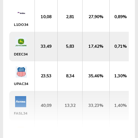
10,08
2,81
27,90%
0,89%
L1DO34
33,49
5,83
17,42%
0,71%
DEEC34
23,53
8,34
35,46%
1,30%
UPAC34
40,09
13,32
33,23%
1,40%
FASL34
525,12
3,79
0,72%
2,80%