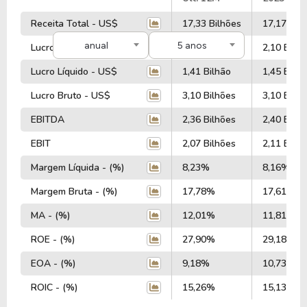
Receita Total - US$
17,33 Bilhões
17,17 Bil
anual
5 anos
Lucro Operacional - US$
2,11 Bilhões
2,10 Bilhõ
Lucro Líquido - US$
1,41 Bilhão
1,45 Bilhã
Lucro Bruto - US$
3,10 Bilhões
3,10 Bilhõ
EBITDA
2,36 Bilhões
2,40 Bilhõ
EBIT
2,07 Bilhões
2,11 Bilhõ
Margem Líquida - (%)
8,23%
8,16%
Margem Bruta - (%)
17,78%
17,61%
MA - (%)
12,01%
11,81%
ROE - (%)
27,90%
29,18%
EOA - (%)
9,18%
10,73%
ROIC - (%)
15,26%
15,13%