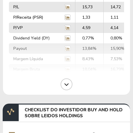
P/L
15,73
14,72
P/Receita (PSR)
1,33
1,11
P/VP
4,59
4,14
Dividend Yield (DY)
0,77%
0,80%
Payout
13,84%
15,90%
Margem Líquida
8,43%
7,53%
Margem Bruta
18,04%
16,79%
Margem Operacional
12,23%
10,89%
Margem EBIT
11,34%
9,67%
Margem EBITDA
13,12%
11,48%
CHECKLIST DO INVESTIDOR BUY AND HOLD
EV/EBITDA
31,96
35,94
SOBRE LEIDOS HOLDINGS
EV/EBIT
36,99
42,67
P/EBITDA
9,48
8,70