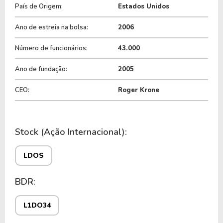
L1DO34
, ou pode ser adquirida no exterior através
País de Origem:
Estados Unidos
do ticker
LDOS
.
Ano de estreia na bolsa:
2006
Número de funcionários:
43.000
Ano de fundação:
2005
CEO:
Roger Krone
Stock (Ação Internacional):
LDOS
BDR:
L1DO34