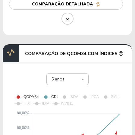
COMPARAÇÃO DETALHADA
17,53
6,68
38,13%
0,17%
GOGL35
19,15
5,95
31,05%
1,96%
IBMB34
COMPARAÇÃO DE QCOM34 COM ÍNDICES
29,64
10,23
34,52%
0,65%
5 anos
TSMC34
158,70
12,33
7,77%
0,00%
A1MD34
30,58
30,50
99,73%
1,14%