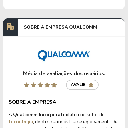
Dividendos
28/05/2024
26/06/2024
0,26069497
Dividendos
27/02/2024
27/03/2024
0,22196942
SOBRE A EMPRESA QUALCOMM
Anterior
Próxima
Média de avaliações dos usuários:
AVALIE
SOBRE A EMPRESA
A
Qualcomm Incorporated
atua no setor de
tecnologia
, dentro da indústria de equipamento de