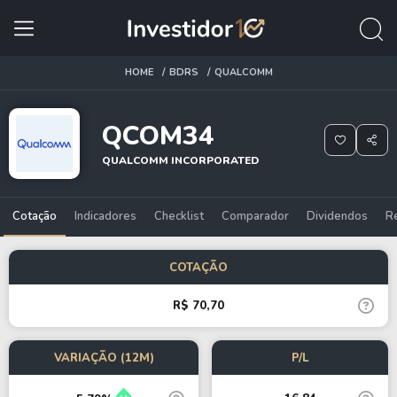
HOME
BDRS
QUALCOMM
QCOM34
QUALCOMM INCORPORATED
Cotação
Indicadores
Checklist
Comparador
Dividendos
R
COTAÇÃO
R$ 70,70
VARIAÇÃO (12M)
P/L