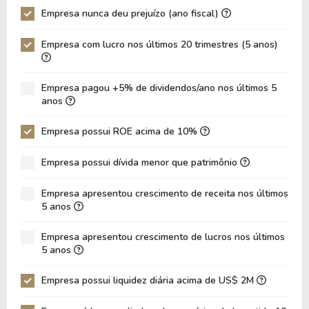
Empresa nunca deu prejuízo (ano fiscal)
P/Ativo
3,68
3,01
Empresa com lucro nos últimos 20 trimestres (5 anos)
VPA
19,67
23,54
LPA
5,14
9,09
Empresa pagou +5% de dividendos/ano nos últimos 5
Giro de Ativos
0,22
0,19
anos
ROE
26,13%
38,60%
Empresa possui ROE acima de 10%
ROIC
0,00%
31,14%
Empresa possui dívida menor que patrimônio
ROA
11,05%
18,39%
Dívida Líquida / Patrimônio
0,22
-0,00
Empresa apresentou crescimento de receita nos últimos
5 anos
Dívida Líquida / EBITDA
1,33
-0,01
Empresa apresentou crescimento de lucros nos últimos
Dívida Líquida / EBIT
1,48
-0,01
5 anos
Dívida Bruta / Patrimônio
0,70
0,51
Empresa possui liquidez diária acima de US$ 2M
Patrimônio / Ativos
0,42
0,48