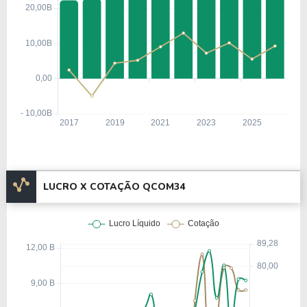
rapidamente após a fusão com a Omninet em 1988,
levantando US$ 3,5 milhões para o
desenvolvimento do Omnitracs, um sistema de
rastreamento via satélite para frotas de caminhões.
Esse projeto garantiu capital para novos
investimentos em pesquisa e tecnologias para
redes móveis.
Com o avanço da telefonia celular, a empresa
ampliou seus negócios para o setor de
LUCRO X COTAÇÃO QCOM34
semicondutores e, em 1991, realizou sua primeira
oferta pública de ações (IPO), arrecadando US$ 68
milhões.
Quatro anos depois, uma oferta secundária captou
US$ 486 milhões, possibilitando a expansão da
empresa. Entre os principais momentos de