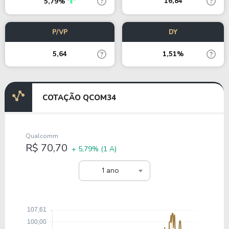
16,84
5,79%
P/VP
DY
5,64
1,51%
COTAÇÃO QCOM34
Qualcomm
R$ 70,70
+ 5,79%
(1 A)
1 ano