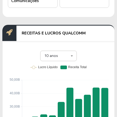
Comunicações
As ações da Qualcomm Incorporated são
negociadas na
Nasdaq
sob o ticker
QCOM
e no
Brasil por meio do BDR
QCOM34
.
RECEITAS E LUCROS QUALCOMM
História e quando foi criada a
Qualcomm Incorporated
10 anos
A Qualcomm Incorporated foi fundada em julho de
1985, por Irwin Jacobs e um grupo de
engenheiros, com o objetivo de desenvolver
tecnologias de comunicação sem fio.
O nome da empresa vem da junção das palavras
"Quality" e "Communications", refletindo seu
compromisso com inovação e desempenho.
Nos primeiros anos, a Qualcomm cresceu