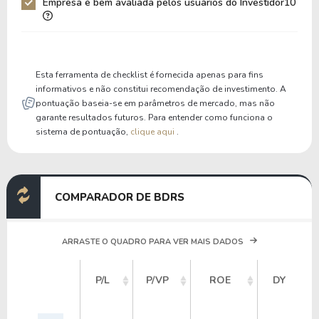
Empresa é bem avaliada pelos usuários do Investidor10
Liquidez Corrente
2,82
2,40
P/Cap Giro
9,57
11,18
P/Ativo Circ Líq
-49,95
-45,10
Esta ferramenta de checklist é fornecida apenas para fins
informativos e não constitui recomendação de investimento. A
pontuação baseia-se em parâmetros de mercado, mas não
garante resultados futuros. Para entender como funciona o
sistema de pontuação,
clique aqui
.
COMPARADOR DE BDRS
ARRASTE O QUADRO PARA VER MAIS DADOS
P/L
P/VP
ROE
DY