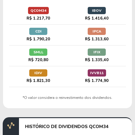
31,19
-186,82
-598,93%
0,35%
QCOM34
IBOV
D1EL34
R$ 1.217,70
R$ 1.416,40
CDI
IPCA
60,57
16,71
27,59%
0,00%
R$ 1.790,20
R$ 1.313,60
A1NE34
SMLL
IFIX
R$ 720,80
R$ 1.335,40
13,78
8,65
62,76%
0,00%
ADBE34
IDIV
IVVB11
R$ 1.821,30
R$ 1.774,90
16,81
5,56
33,09%
0,00%
*O valor considera o reinvestimento dos dividendos.
U1BE34
HISTÓRICO DE DIVIDENDOS QCOM34