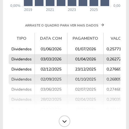
ARRASTE O QUADRO PARA VER MAIS DADOS
TIPO
DATA COM
PAGAMENTO
VALOR
TIPO
DATA COM
PAGAMENTO
VALOR
Dividendos
01/06/2026
01/07/2026
0,25771260
Dividendos
03/03/2026
01/04/2026
0,26272878
Dividendos
02/12/2025
23/12/2025
0,27669548
Dividendos
02/09/2025
01/10/2025
0,26809169
Dividendos
03/06/2025
02/07/2025
0,27468372
Dividendos
28/02/2025
02/04/2025
0,29039631
Dividendos
03/12/2024
27/12/2024
0,29118210
Dividendos
03/09/2024
02/10/2024
0,26194075