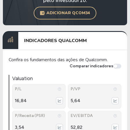
pelo Investidor10.
ADICIONAR QCOM34
INDICADORES QUALCOMM
Confira os fundamentos das ações de Qualcomm.
Comparar indicadores
Valuation
P/L
P/VP
16,84
5,64
P/Receita (PSR)
EV/EBITDA
3,54
52,82