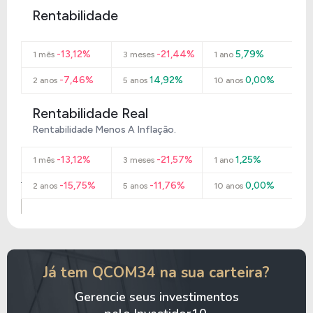
Rentabilidade
-13,12%
-21,44%
5,79%
1 mês
3 meses
1 ano
-7,46%
14,92%
0,00%
2 anos
5 anos
10 anos
Rentabilidade Real
Rentabilidade Menos A Inflação.
-13,12%
-21,57%
1,25%
1 mês
3 meses
1 ano
-15,75%
-11,76%
0,00%
2 anos
5 anos
10 anos
Já tem QCOM34 na sua carteira?
Gerencie seus investimentos