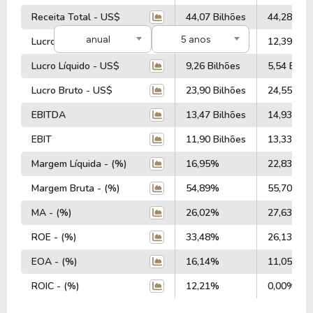
processadores de alto desempenho.
Receita Total - US$
44,07 Bilhões
44,28 Bil
Entre 2020 e 2024, a Qualcomm tem investido no
anual
5 anos
Lucro Operacional - US$
10,26 Bilhões
12,39 Bil
desenvolvimento de tecnologias para redes 5G,
Lucro Líquido - US$
9,26 Bilhões
5,54 Bilhõ
inteligência artificial e novas aplicações para
semicondutores, mantendo sua posição como uma
Lucro Bruto - US$
23,90 Bilhões
24,55 Bil
das líderes globais no setor de tecnologia.
EBITDA
13,47 Bilhões
14,93 Bil
A empresa segue ampliando sua atuação,
EBIT
11,90 Bilhões
13,33 Bil
desenvolvendo soluções para automação,
Margem Líquida - (%)
16,95%
22,83%
conectividade avançada e processamento de dados,
consolidando-se como um dos principais players da
Margem Bruta - (%)
54,89%
55,70%
indústria de semicondutores e telecomunicações.
MA - (%)
26,02%
27,63%
Informações Complementares
ROE - (%)
33,48%
26,13%
EOA - (%)
16,14%
11,05%
A empresa Qualcomm Incorporated (Estados
ROIC - (%)
12,21%
0,00%
Unidos), está listada na Nasdaq com um valor de
mercado de R$ 155,88 Bilhões, tendo um