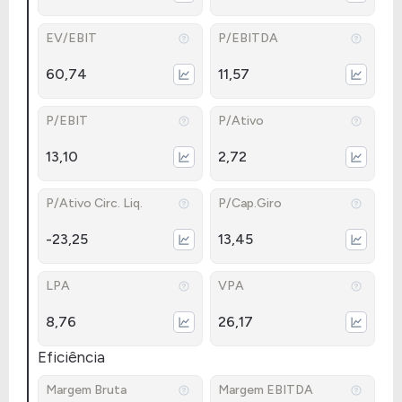
EV/EBIT
P/EBITDA
60,74
11,57
P/EBIT
P/Ativo
13,10
2,72
P/Ativo Circ. Liq.
P/Cap.Giro
-23,25
13,45
LPA
VPA
8,76
26,17
Eficiência
Margem Bruta
Margem EBITDA