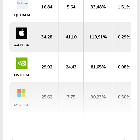
16,84
5,64
33,48%
1,51%
QCOM34
34,28
41,10
119,91%
0,29%
AAPL34
29,92
24,43
81,65%
0,08%
NVDC34
25,62
7,75
30,23%
0,50%
MSFT34
17,54
6,69
38,13%
0,17%
GOGL34