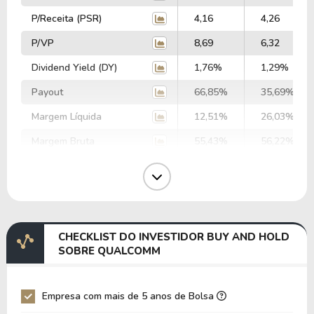
P/Receita (PSR)
4,16
4,26
P/VP
8,69
6,32
Dividend Yield (DY)
1,76%
1,29%
Payout
66,85%
35,69%
Margem Líquida
12,51%
26,03%
Margem Bruta
55,43%
56,22%
Margem Operacional
27,99%
26,32%
Margem EBIT
27,88%
27,10%
Margem EBITDA
31,17%
31,38%
CHECKLIST DO INVESTIDOR BUY AND HOLD
EV/EBITDA
46,58
51,18
SOBRE QUALCOMM
EV/EBIT
52,08
59,28
P/EBITDA
12,34
13,04
Empresa com mais de 5 anos de Bolsa
P/EBIT
13,83
15,05