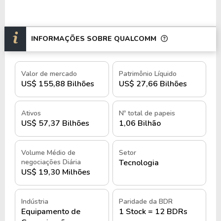
O crescimento da empresa está ligado a fatores
como demanda por redes móveis avançadas,
INFORMAÇÕES SOBRE QUALCOMM
evolução da inteligência artificial e
desenvolvimento da infraestrutura 5G.
Valor de mercado
Patrimônio Líquido
Por meio de investimentos constantes em pesquisa
US$ 155,88 Bilhões
US$ 27,66 Bilhões
e inovação, a empresa se posiciona no setor de
semicondutores e telecomunicações como uma das
Ativos
Nº total de papeis
principais líderes.
US$ 57,37 Bilhões
1,06 Bilhão
A estrutura operacional inclui centros de pesquisa
Volume Médio de
Setor
e desenvolvimento, fábricas de chips, parcerias
negociações Diária
Tecnologia
estratégicas com fabricantes de hardware e uma
US$ 19,30 Milhões
divisão voltada para licenciamento de
Com 41.000 funcionários, a Qualcomm
patentes.
Indústria
Paridade da BDR
mantém uma estrutura global para atender às
Equipamento de
1 Stock = 12 BDRs
necessidades da indústria tecnológica.