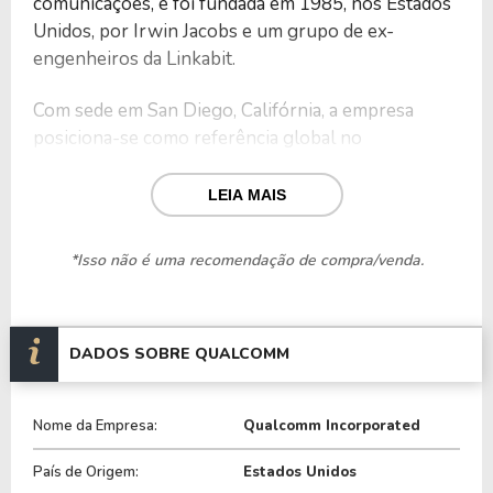
comunicações, e foi fundada em 1985, nos Estados
Unidos, por Irwin Jacobs e um grupo de ex-
engenheiros da Linkabit.
Com sede em San Diego, Califórnia, a empresa
posiciona-se como referência global no
desenvolvimento de semicondutores, softwares e
tecnologias de comunicação sem fio.
LEIA MAIS
Dessa forma, as atividades da Qualcomm estão
*Isso não é uma recomendação de compra/venda.
focadas na criação de processadores, modems,
conectividade wireless e soluções para inteligência
artificial e internet das coisas (IoT).
DADOS SOBRE QUALCOMM
Para isso, a empresa possui um amplo portfólio de
tecnologias essenciais para a padronização e
Nome da Empresa:
Qualcomm Incorporated
evolução das redes móveis, incluindo 4G, 5G,
CDMA2000, TD-SCDMA e WCDMA.
País de Origem:
Estados Unidos