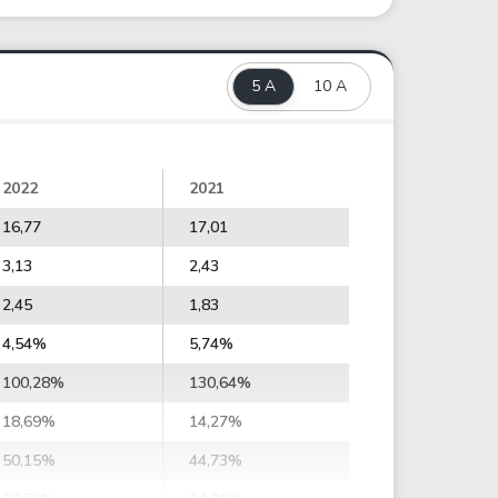
5 A
10 A
2022
2021
16,77
17,01
3,13
2,43
2,45
1,83
4,54%
5,74%
100,28%
130,64%
18,69%
14,27%
50,15%
44,73%