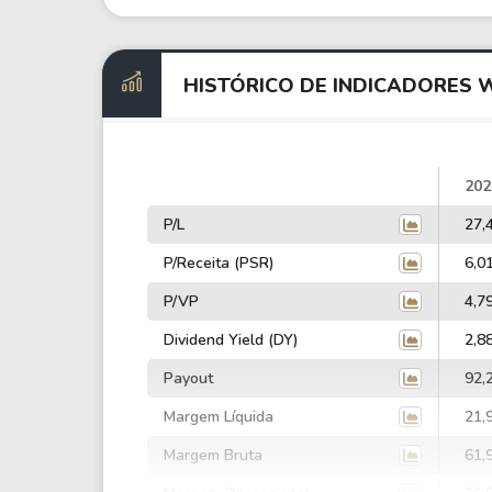
HISTÓRICO DE INDICADORES
202
P/L
27,
P/Receita (PSR)
6,0
P/VP
4,7
Dividend Yield (DY)
2,8
Payout
92,
Margem Líquida
21,
Margem Bruta
61,