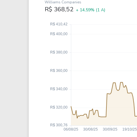
Weg
XPLG11
Williams Companies
R$ 368,52
+ 14,59%
(1 A)
Klabin
KNRI11
Petrobrás
KNCR11
Ver todos
Ver todos