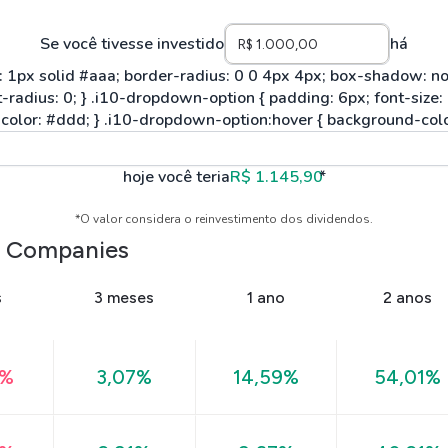
Se você tivesse investido
há
hoje você teria
R$ 1.145,90
*
*O valor considera o reinvestimento dos dividendos.
s Companies
s
3 meses
1 ano
2 anos
6%
3,07%
14,59%
54,01%