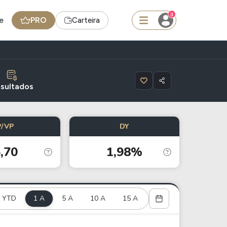
3
e
PRO
Carteira
squisar
sultados
FII
P/VP
DY
TRXF11
,70
1,98%
edas
Ideias
Agenda de Dividendos
YTD
1 A
Radar do Dividendo Inteligente
5 A
10 A
15 A
oin - BNB
Carteiras Recomendadas