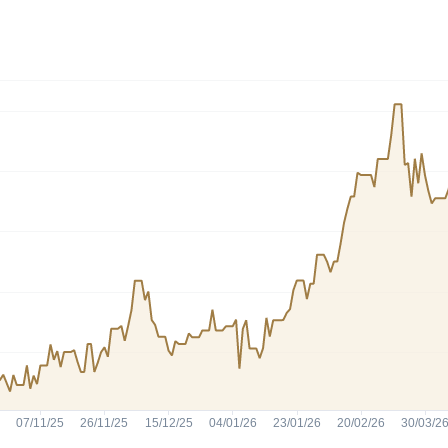
HASH11
Google
Dogecoin
GOLD11
Meta
Solana
XINA11
Coca-Cola
Cardano
Ver todos
Ver todos
Ver todos