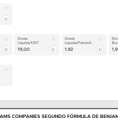
Dívida
Dívida
Dív
Líquida/EBIT
Líquida/Patrimôni
Bru
o
19,00
1,92
1,
LIAMS COMPANIES SEGUNDO FÓRMULA DE BENJ