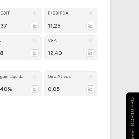
/EBIT
P/EBITDA
,37
11,25
A
VPA
28
12,40
gem Líquida
Giro Ativos
,40%
0,05
INVESTIDOR10 PRO