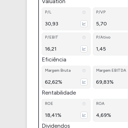
Valuation
P/L
P/VP
30,93
5,70
P/EBIT
P/Ativo
16,21
1,45
Eficiência
Margem Bruta
Margem EBITDA
62,62%
69,83%
Rentabilidade
ROE
ROA
18,41%
4,69%
Dividendos