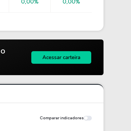
0,00%
0,00%
do
Acessar carteira
Comparar indicadores