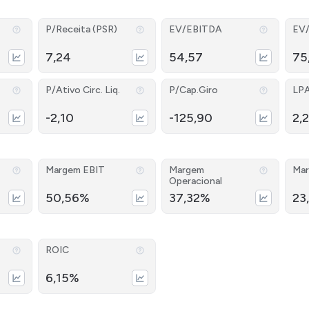
P/Receita (PSR)
EV/EBITDA
EV
7,24
54,57
75
P/Ativo Circ. Liq.
P/Cap.Giro
LP
-2,10
-125,90
2,
Margem EBIT
Margem
Mar
Operacional
50,56%
37,32%
23
ROIC
6,15%