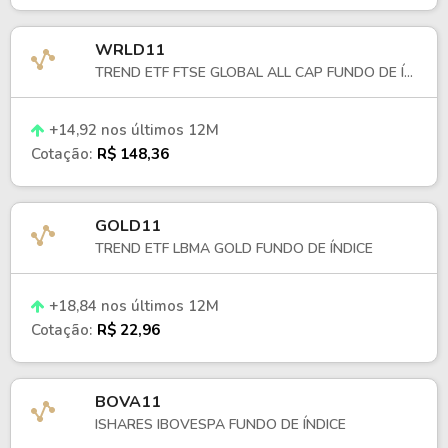
História e evolução do ETF
WRLD11
TREND ETF FTSE GLOBAL ALL CAP FUNDO DE Í...
O iShares TIPS Bond ETF foi lançado em 2003, 
em um contexto de expansão do mercado de 
+14,92 nos últimos 12M
ETFs de renda fixa nos Estados Unidos.
Cotação:
R$ 148,36
Nos últimos anos, o TIP refletiu mudanças 
significativas no ambiente inflacionário e na 
política monetária norte-americana, incluindo 
GOLD11
estímulos pós-pandemia, aceleração da 
TREND ETF LBMA GOLD FUNDO DE ÍNDICE
inflação e um ciclo de alta de juros promovido 
pelo Federal Reserve. 
+18,84 nos últimos 12M
Cotação:
R$ 22,96
À medida que as expectativas inflacionárias e 
as taxas reais variaram, o comportamento do 
ETF acompanhou os ajustes no mercado de 
BOVA11
títulos protegidos contra a inflação.
ISHARES IBOVESPA FUNDO DE ÍNDICE