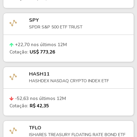
consumidor.
Os ativos são ponderados pelo valor de 
SPY
mercado, considerando critérios de 
SPDR S&P 500 ETF TRUST
elegibilidade e liquidez. O índice passa por 
revisões periódicas, incluindo 
+22,70 nos últimos 12M
rebalanceamentos e ajustes na composição, 
Cotação:
US$ 773,26
processo refletido na carteira do ETF.
Diversificação e exposição setorial
HASH11
O TIP oferece exposição concentrada ao
HASHDEX NASDAQ CRYPTO INDEX ETF
mercado de TIPS emitidos pelo governo dos
Estados Unidos, incluindo:
-52,63 nos últimos 12M
Títulos do Tesouro indexados à 
Cotação:
R$ 42,35
inflação.
Dívida pública federal norte-
americana.
TFLO
Instrumentos de renda fixa ajustados 
ISHARES TREASURY FLOATING RATE BOND ETF