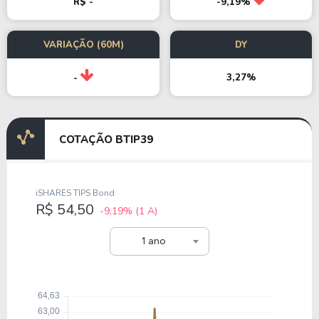
R$ -
-9,19%
VARIAÇÃO (60M)
DY
3,27%
-
COTAÇÃO BTIP39
iSHARES TIPS Bond
R$ 54,50
-9,19%
(1 A)
1 ano