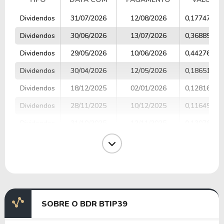
TIPO
DATA COM
PAGAMENTO
VALOR
Dividendos
31/07/2026
12/08/2026
0,17747674
Dividendos
30/06/2026
13/07/2026
0,36889802
Dividendos
29/05/2026
10/06/2026
0,44276654
Dividendos
30/04/2026
12/05/2026
0,18651689
Dividendos
18/12/2025
02/01/2026
0,12816151
Dividendos
28/11/2025
10/12/2025
0,11645768
Dividendos
31/10/2025
12/11/2025
0,13076468
Dividendos
30/09/2025
10/10/2025
0,07148666
Dividendos
01/09/2025
11/09/2025
0,15317094
Dividendos
31/07/2025
12/08/2025
0,09773939
SOBRE O BDR BTIP39
Anterior
Próxima