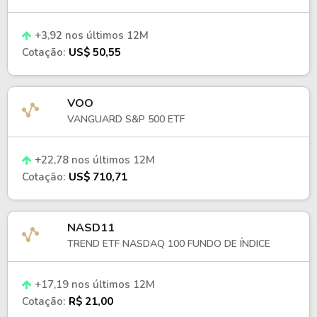
por índices de preços.
Títulos de médio e longo prazo.
+3,92 nos últimos 12M
Cotação:
US$ 50,55
A diversificação ocorre dentro do universo de 
títulos protegidos contra a inflação.
Estrutura e custos
VOO
VANGUARD S&P 500 ETF
As cotas do TIP são negociadas no mercado 
secundário, enquanto a criação e o resgate de 
+22,78 nos últimos 12M
cotas são realizados por participantes 
Cotação:
US$ 710,71
autorizados, mecanismo que contribui para 
manter o preço do ETF próximo ao seu valor 
patrimonial líquido (NAV).
NASD11
TREND ETF NASDAQ 100 FUNDO DE ÍNDICE
O fundo 
possui taxa de administração
 e 
não 
cobra taxa de performance
. O TIP realiza 
distribuições periódicas de rendimentos
, 
+17,19 nos últimos 12M
principalmente na forma de juros provenientes 
Cotação:
R$ 21,00
dos títulos que compõem sua carteira.