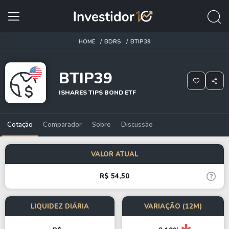
HOME
BDRS
BTIP39
BTIP39
ISHARES TIPS BOND ETF
Cotação
Comparador
Sobre
Discussão
VALOR ATUAL
R$ 54,50
LIQUIDEZ DIÁRIA
VARIAÇÃO (12M)