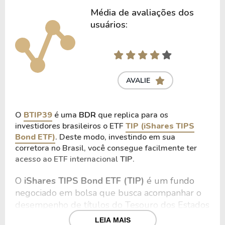
Média de avaliações dos
usuários:
AVALIE
O
BTIP39
é uma
BDR
que replica para os
investidores brasileiros o ETF
TIP (iShares TIPS
Bond ETF)
. Deste modo, investindo em sua
corretora no Brasil, você consegue facilmente ter
acesso ao ETF internacional
TIP
.
O
 iShares TIPS Bond ETF (TIP)
 é um fundo 
negociado em bolsa que busca acompanhar o 
desempenho de títulos do Tesouro dos Estados 
Unidos protegidos contra a inflação, conhecidos 
LEIA MAIS